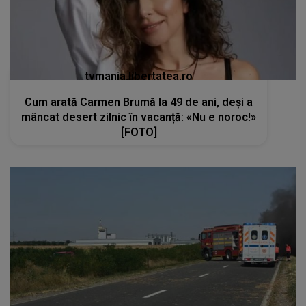
tvmania.libertatea.ro
Cum arată Carmen Brumă la 49 de ani, deși a
mâncat desert zilnic în vacanță: «Nu e noroc!»
[FOTO]