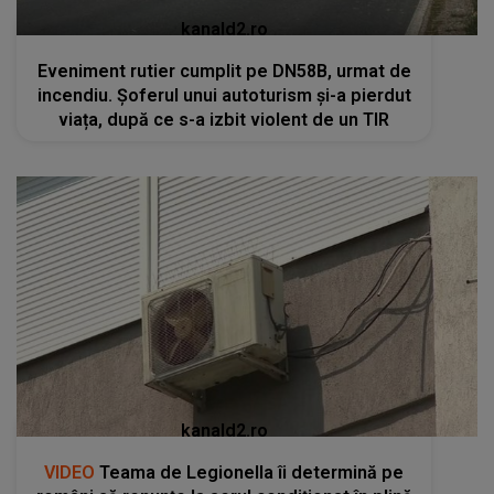
kanald2.ro
Eveniment rutier cumplit pe DN58B, urmat de
incendiu. Șoferul unui autoturism și-a pierdut
viața, după ce s-a izbit violent de un TIR
kanald2.ro
VIDEO
Teama de Legionella îi determină pe