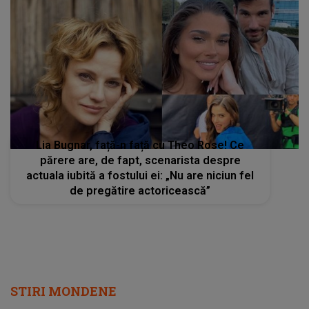
Lia Bugnar, față-n față cu Theo Rose! Ce
părere are, de fapt, scenarista despre
actuala iubită a fostului ei: „Nu are niciun fel
de pregătire actoricească”
STIRI MONDENE