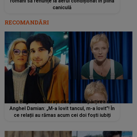
români să renunțe la aerul condiționat în plină
caniculă
RECOMANDĂRI
Lia Bugnar, declarații despre despărțirea de
Anghel Damian: „M-a lovit tancul, m-a lovit”! În
ce relații au rămas acum cei doi foști iubiți