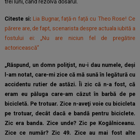
trei luni, când rezolvă dosarul.
Citeste si:
Lia Bugnar, față-n față cu Theo Rose! Ce
părere are, de fapt, scenarista despre actuala iubită a
fostului ei: „Nu are niciun fel de pregătire
actoricească”
„Răspund, un domn poliţist, nu-i dau numele, deşi
l-am notat, care-mi zice că mă sună în legătură cu
accidentu rutier de astăzi. Îi zic că n-a fost, că
eram eu păluga care-am căzut în barbă de pe
bicicletă. Pe trotuar. Zice n-aveţi voie cu bicicleta
pe trotuar, decât dacă e bandă pentru biciclete.
Zic era banda. Zice unde? Zic pe Kogălniceanu.
Zice ce număr? Zic 49. Zice au mai fost alte