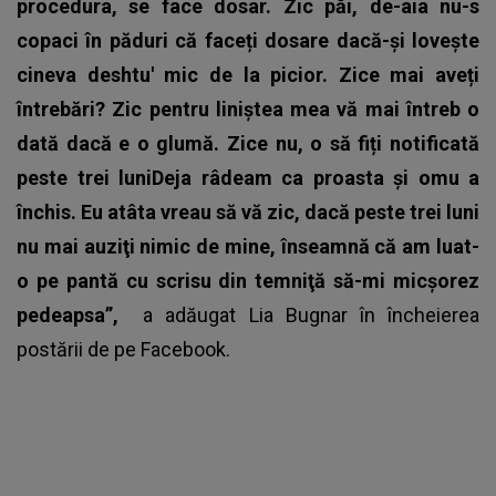
procedura, se face dosar. Zic păi, de-aia nu-s
copaci în păduri că faceți dosare dacă-și lovește
cineva deshtu' mic de la picior. Zice mai aveți
întrebări? Zic pentru liniștea mea vă mai întreb o
dată dacă e o glumă. Zice nu, o să fiți notificată
peste trei luniDeja râdeam ca proasta şi omu a
închis. Eu atâta vreau să vă zic, dacă peste trei luni
nu mai auziţi nimic de mine, înseamnă că am luat-
o pe pantă cu scrisu din temniţă să-mi micşorez
pedeapsa”,
a adăugat
Lia Bugnar
în încheierea
postării de pe Facebook.