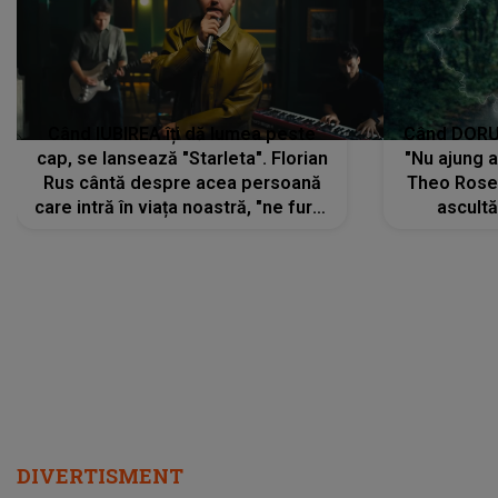
Când IUBIREA îți dă lumea peste
Când DORUL
cap, se lansează "Starleta". Florian
"Nu ajung 
Rus cântă despre acea persoană
Theo Rose 
care intră în viața noastră, "ne fură"
ascultă
toate PRIVIRILE, toate GÂNDURILE,
REGĂSIRI
tot UNIVERSUL și fără să ne dăm
trece pr
seama, ajunge să fie motivul
"Pentru t
pentru care zâmbim
departe 
DIVERTISMENT