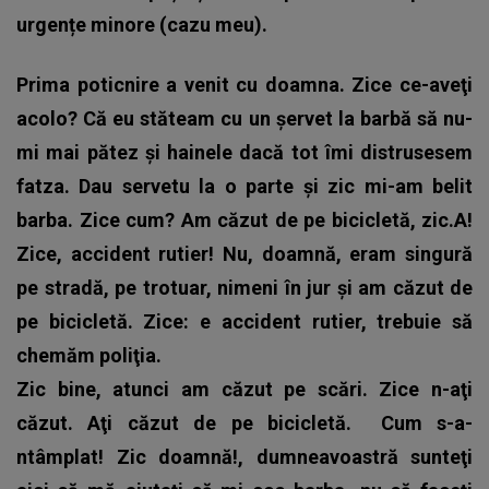
urgențe minore (cazu meu).
Prima poticnire a venit cu doamna. Zice ce-aveţi
acolo? Că eu stăteam cu un şervet la barbă să nu-
mi mai pătez şi hainele dacă tot îmi distrusesem
fatza. Dau servetu la o parte şi zic mi-am belit
barba. Zice cum? Am căzut de pe bicicletă, zic.A!
Zice, accident rutier! Nu, doamnă, eram singură
pe stradă, pe trotuar, nimeni în jur şi am căzut de
pe bicicletă. Zice: e accident rutier, trebuie să
chemăm poliţia.
Zic bine, atunci am căzut pe scări. Zice n-aţi
căzut. Aţi căzut de pe bicicletă.
Cum s-a-
ntâmplat! Zic doamnă!, dumneavoastră sunteţi