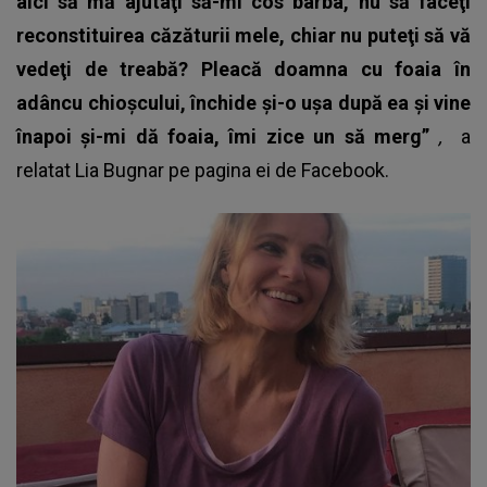
aici să mă ajutaţi să-mi cos barba, nu să faceţi
reconstituirea căzăturii mele, chiar nu puteţi să vă
vedeţi de treabă? Pleacă doamna cu foaia în
adâncu chioşcului, închide şi-o uşa după ea şi vine
înapoi şi-mi dă foaia, îmi zice un să merg”
,
a
relatat
Lia Bugnar
pe pagina ei de Facebook.