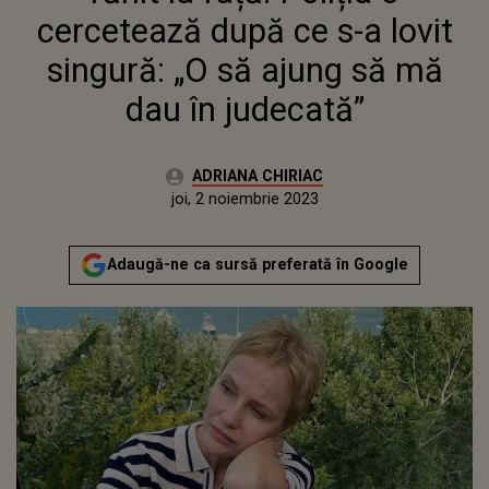
JUDECATĂ”
cercetează după ce s-a lovit
singură: „O să ajung să mă
dau în judecată”
Autor:
ADRIANA CHIRIAC
Publicat:
miercuri, 2 noiembrie 2022
Actualizat:
joi, 2 noiembrie 2023
Adaugă-ne ca sursă preferată în Google