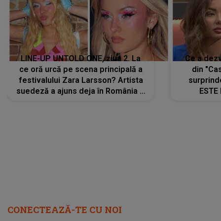
LINE-UP UNTOLD ONE, ziua 2. La
Ce a dezv
ce oră urcă pe scena principală a
din "Cas
festivalului Zara Larsson? Artista
surprind
suedeză a ajuns deja în România și
ESTE 
s-a filmat din camera de hotel
Alexandr
faptului 
IMED
CONECTEAZĂ-TE CU NOI