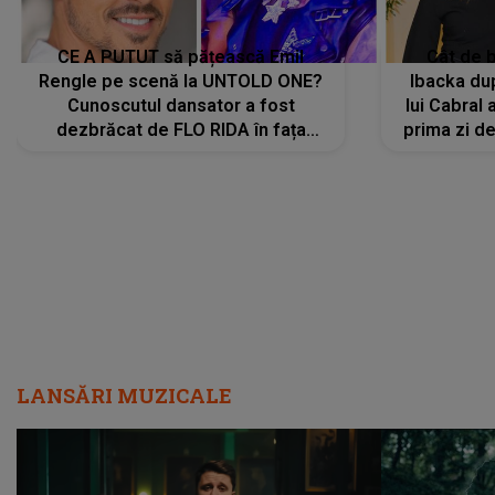
CE A PUTUT să pățească Emil
Cât de b
Rengle pe scenă la UNTOLD ONE?
Ibacka dup
Cunoscutul dansator a fost
lui Cabral a
dezbrăcat de FLO RIDA în fața
prima zi d
tuturor: „Mi-a dat hainele lui. Ce s-a
strălu
întâmplat mai exact...”
încre
LANSĂRI MUZICALE