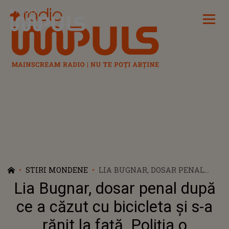
Radio Impuls
STIRI MONDENE
LIA BUGNAR, DOSAR PENAL
DUPĂ CE A CĂZUT CU
Lia Bugnar, dosar penal după
BICICLETA ȘI S-A RĂNIT LA
FAȚĂ. POLIȚIA O CERCETEAZĂ
ce a căzut cu bicicleta și s-a
DUPĂ CE S-A LOVIT SINGURĂ: „O
rănit la față. Poliția o
SĂ AJUNG SĂ MĂ DAU ÎN