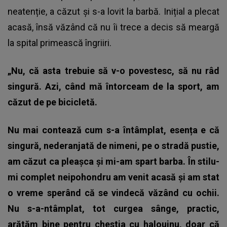
neatenție, a căzut și s-a lovit la barbă. Inițial a plecat
acasă, însă văzând că nu îi trece a decis să meargă
la spital primească îngriiri.
„Nu, că asta trebuie să v-o povestesc, să nu râd
singură. Azi, când mă întorceam de la sport, am
căzut de pe bicicletă.
Nu mai contează cum s-a întâmplat, esența e că
singură, nederanjată de nimeni, pe o stradă pustie,
am căzut ca pleașca și mi-am spart barba.
În stilu-
mi complet neipohondru am venit acasă și am stat
o vreme sperând că se vindecă văzând cu ochii.
Nu s-a-ntâmplat, tot curgea sânge, practic,
arătăm bine pentru chestia cu halouinu, doar că