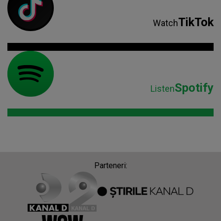
TikTok
Watch
Spotify
Listen
Parteneri: