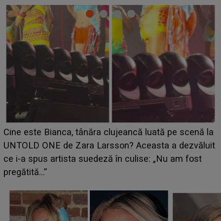
HOROSCOP 11 august 2026. Marte intră în Rac și
aduce tensiuni uriașe pentru o zodie! Conflictele
t
izbucnesc din senin în jurul ei, iar o situație dificilă
scapă de sub control