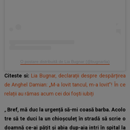
O postare distribuită de Lia Bugnar (@bugnarlia)
Citeste si:
Lia Bugnar, declarații despre despărțirea
de Anghel Damian: „M-a lovit tancul, m-a lovit”! În ce
relații au rămas acum cei doi foști iubiți
„
Bref, mă duc la urgență să-mi coasă barba. Acolo
tre să te duci la un chioșculeț în stradă să scrie o
doamnă ce-ai pățit și abia dup-aia intri în spital la