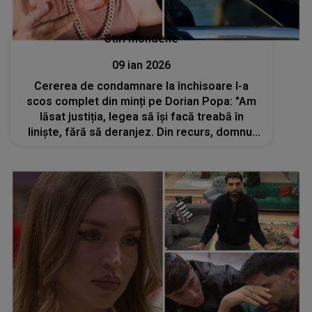
Stiri mondene
09 ian 2026
Cererea de condamnare la închisoare l-a
scos complet din minți pe Dorian Popa: "Am
lăsat justiția, legea să își facă treabă în
liniște, fără să deranjez. Din recurs, domnul
judecător a decis să...". Cum comentează
decizia Parchetul