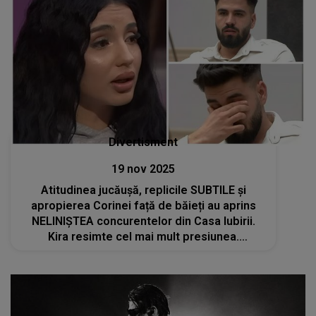
Divertisment
19 nov 2025
Atitudinea jucăușă, replicile SUBTILE și
apropierea Corinei față de băieți au aprins
NELINIȘTEA concurentelor din Casa Iubirii.
Kira resimte cel mai mult presiunea.
Gândurile ce o macină au împins-o să ia o
DECIZIE pe care nu și-o imagina vreodată