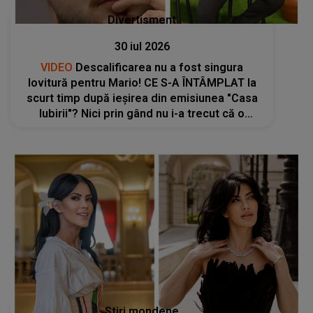
Divertisment
30 iul 2026
VIDEO
Descalificarea nu a fost singura
lovitură pentru Mario! CE S-A ÎNTÂMPLAT la
scurt timp după ieșirea din emisiunea "Casa
Iubirii"? Nici prin gând nu i-a trecut că o
PERSOANĂ APROPIATĂ ar putea să-i facă
asta: "Au ales să mă..."
Stiri mondene