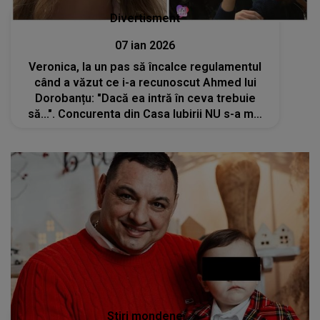
Divertisment
07 ian 2026
Veronica, la un pas să încalce regulamentul
când a văzut ce i-a recunoscut Ahmed lui
Dorobanțu: "Dacă ea intră în ceva trebuie
să...". Concurenta din Casa Iubirii NU s-a mai
controlat după DEZVĂLUIREA făcută: "Păi și
să facă așa?"
Stiri mondene