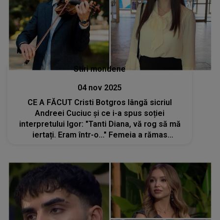
Stiri mondene
04 nov 2025
CE A FĂCUT Cristi Botgros lângă sicriul
Andreei Cuciuc și ce i-a spus soției
interpretului Igor: "Tanti Diana, vă rog să mă
iertați. Eram într-o..." Femeia a rămas
ÎMPIETRITĂ: "Mi-am adunat puterile și l-am
întrebat de ce a făcut asta"