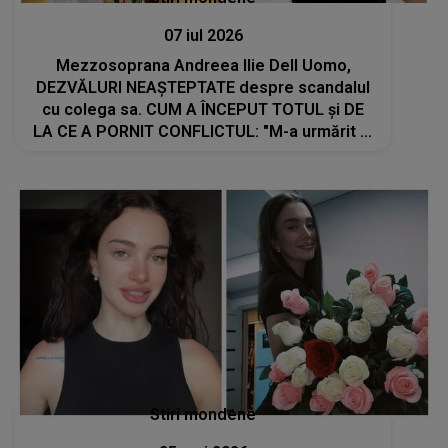
07 iul 2026
Mezzosoprana Andreea Ilie Dell Uomo,
DEZVĂLURI NEAȘTEPTATE despre scandalul
cu colega sa. CUM A ÎNCEPUT TOTUL și DE
LA CE A PORNIT CONFLICTUL: "M-a urmărit la
scenă, să vadă dacă..."
Stiri mondene