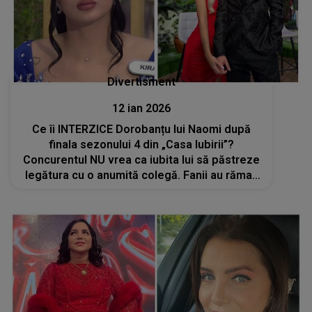
Divertisment
12 ian 2026
Ce îi INTERZICE Dorobanțu lui Naomi după
finala sezonului 4 din „Casa Iubirii”?
Concurentul NU vrea ca iubita lui să păstreze
legătura cu o anumită colegă. Fanii au rămas
șocați când au văzut ce a declarat pe LIVE