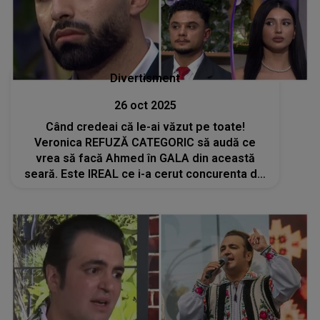
Divertisment
26 oct 2025
Când credeai că le-ai văzut pe toate!
Veronica REFUZĂ CATEGORIC să audă ce
vrea să facă Ahmed în GALA din această
seară. Este IREAL ce i-a cerut concurenta din
Casa Iubirii prezentatoarei TV să NU facă:
"Ne-am pus toți în risc aici ca să..."