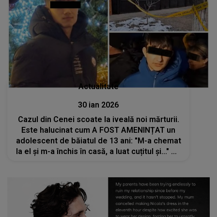
Actualitate
30 ian 2026
Cazul din Cenei scoate la iveală noi mărturii.
Este halucinat cum A FOST AMENINȚAT un
adolescent de băiatul de 13 ani: "M-a chemat
la el și m-a închis în casă, a luat cuțitul și..." CE
I-A CERUT SĂ FACĂ și ce a putut să îndure:
"M-am rugat de el"