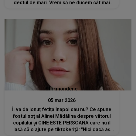
destul de mari. Vrem să ne ducem cât mai
departe, să ne facem auziți”. Ea a studiat
fizica și a câștigat un concurs de talente
Stiri mondene
05 mar 2026
Îi va da Ionuț fetița înapoi sau nu? Ce spune
fostul soț al Alinei Mădălina despre viitorul
copilului și CINE ESTE PERSOANA care nu îl
lasă să o ajute pe tiktokeriță: "Nici dacă aș