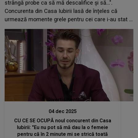
strângă probe ca să mă descalifice și să...".
Concurenta din Casa Iubirii lasă de înțeles că
urmează momente grele pentru cei care i-au stat în
cale, crezând că o pot controla: "Se fac singuri de
râs"
Divertisment
04 dec 2025
CU CE SE OCUPĂ noul concurent din Casa
Iubirii: "Eu nu pot să mă dau la o femeie
pentru că în 2 minute mi se strică toată