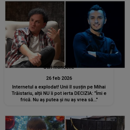
Stiri mondene
26 feb 2026
Internetul a explodat! Unii îl susțin pe Mihai
Trăistariu, alții NU îi pot ierta DECIZIA: "Îmi e
frică. Nu aș putea și nu aș vrea să..."