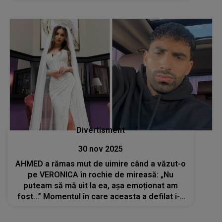
NU înțelege motivul pentru care crede
asta:"Ce este cu tonul ăsta? Lasă-mă în
pace!"
Divertisment
30 nov 2025
AHMED a rămas mut de uimire când a văzut-o
pe VERONICA în rochie de mireasă: „Nu
puteam să mă uit la ea, așa emoționat am
fost...” Momentul în care aceasta a defilat i-a
stârnit concurentului din „Casa Iubirii” tot
felul de emoții