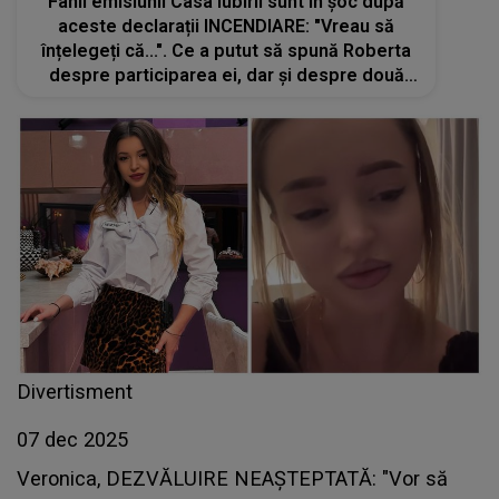
Fanii emisiunii Casa Iubirii sunt în șoc după
aceste declarații INCENDIARE: "Vreau să
înțelegeți că...". Ce a putut să spună Roberta
despre participarea ei, dar și despre două
dintre concurentele din acest sezon:
"Puteam să ies câștigătoare"
Divertisment
07 dec 2025
Veronica, DEZVĂLUIRE NEAȘTEPTATĂ: "Vor să