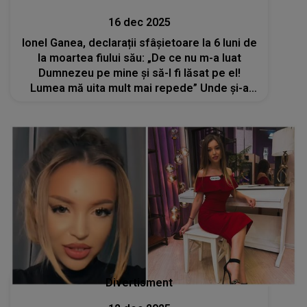
16 dec 2025
Ionel Ganea, declarații sfâșietoare la 6 luni de
la moartea fiului său: „De ce nu m-a luat
Dumnezeu pe mine și să-l fi lăsat pe el!
Lumea mă uita mult mai repede” Unde și-a
găsit fostul fotbalist refugiul după tragedia
care s-a abătut asupra familiei lui?
Divertisment