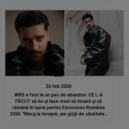
vrea, nici dacă m-aș pune în cap, nu aș..."
Stiri
26 feb 2026
WRS a fost la un pas de abandon. CE L-A
FĂCUT să nu-și lase visul să moară și să
rămână în lupta pentru Eurovision România
2026: "Merg la terapie, am grijă de sănătatea
mea psihică. Nu voiam să las..."