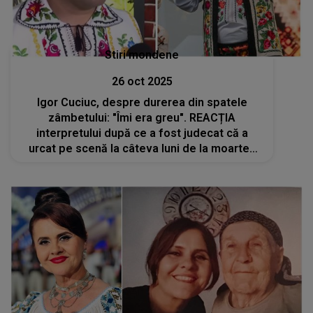
Stiri mondene
26 oct 2025
Igor Cuciuc, despre durerea din spatele
zâmbetului: "Îmi era greu". REACȚIA
interpretului după ce a fost judecat că a
urcat pe scenă la câteva luni de la moartea
fiicei sale: "Omul trebuie să muncească. Nu
trebuie să stea acasă și să intre în depresie"