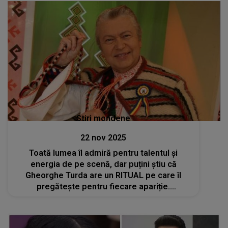
Stiri mondene
22 nov 2025
Toată lumea îl admiră pentru talentul și
energia de pe scenă, dar puțini știu că
Gheorghe Turda are un RITUAL pe care îl
pregătește pentru fiecare apariție.
Interpretul este dedicat până la ultimul
detaliu. CE FACE înainte să urce pe scenă