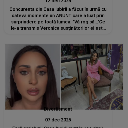
12 dec 2025
Concurenta din Casa Iubirii a făcut în urmă cu
câteva momente un ANUNȚ care a luat prin
surprindere pe toată lumea: "Vă rog să..."Ce
le-a transmis Veronica susținătorilor ei este
INCREDIBIL, iar EFECTELE DECIZIEI vor fi
resimțite mult timp: "Știți de ce?"
Divertisment
07 dec 2025