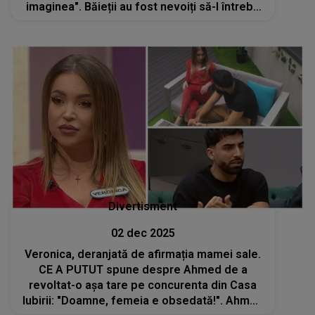
imaginea". Băieții au fost nevoiți să-l întrebe
pe Cristian de două ori ca să realizeze
adevărul. NU le-a venit să creadă
Divertisment
02 dec 2025
Veronica, deranjată de afirmația mamei sale.
CE A PUTUT spune despre Ahmed de a
revoltat-o așa tare pe concurenta din Casa
Iubirii: "Doamne, femeia e obsedată!". Ahmed