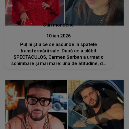
Stiri mondene
10 ian 2026
Puțini știu ce se ascunde în spatele
transformării sale. După ce a slăbit
SPECTACULOS, Carmen Șerban a urmat o
schimbare și mai mare: una de atitudine, de
stil de viață, de mentalitate: "În primul rând,
eu trebuie să mă simt bine cu mine, iar cei
care..."