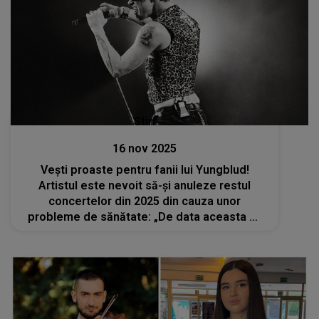
Stiri
16 nov 2025
Vești proaste pentru fanii lui Yungblud!
Artistul este nevoit să-și anuleze restul
concertelor din 2025 din cauza unor
probleme de sănătate: „De data aceasta mi
s-a spus că trebuie să iau lucrurile în serios și
că nu pot să mă joc. Îmi pare foarte rău”