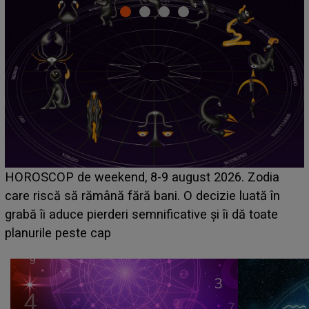
Emanuel a ținut ACEST DETALIU ASCUNS până
acum! În fața Alexandrei, concurentul din Casa Iubirii
face o MĂRTURISIRE NEAȘTEPTATĂ despre mama
sa: "I-am spus și ei în față, eu nu te iubesc pentru
că..."