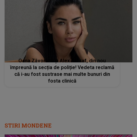
Oana Zăvoranu și Alex Ashraf, din nou
împreună la secția de poliție! Vedeta reclamă
că i-au fost sustrase mai multe bunuri din
fosta clinică
STIRI MONDENE