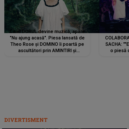
Când DORUL devine muzică, apare
Armin 
"Nu ajung acasă". Piesa lansată de
COLABORAR
Theo Rose și DOMINO îi poartă pe
SACHA: ""E
ascultători prin AMINTIRI și
o piesă 
REGĂSIRI, iar drumul emoțiilor
imediat pre
trece prin sufletul publicului:
cu mine șt
"Pentru toți cei care au plecat
păstrăm do
departe ca să le fie mai bine"
DIVERTISMENT