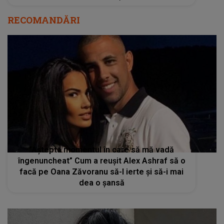
RECOMANDĂRI
”Aștepta momentul în care să mă vadă
îngenuncheat” Cum a reușit Alex Ashraf să o
facă pe Oana Zăvoranu să-l ierte și să-i mai
dea o șansă