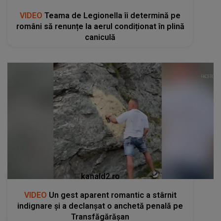
VIDEO
Teama de Legionella îi determină pe
români să renunțe la aerul condiționat în plină
caniculă
kanald2.ro
VIDEO
Un gest aparent romantic a stârnit
indignare și a declanșat o anchetă penală pe
Transfăgărășan