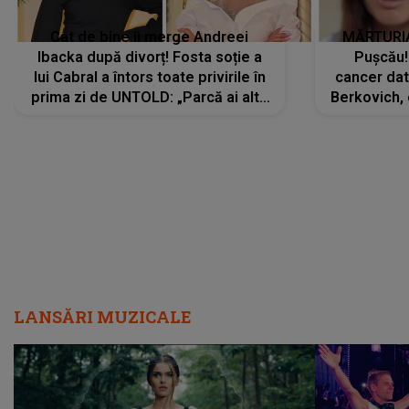
Cât de bine îi merge Andreei
MĂRTURIA
Ibacka după divorț! Fosta soție a
Pușcău!
lui Cabral a întors toate privirile în
cancer dato
prima zi de UNTOLD: „Parcă ai altă
Berkovich, 
strălucire, emani putere,
accident ru
încredere, siguranță...”
Dacă nu 
LANSĂRI MUZICALE