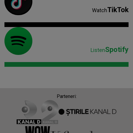
TikTok
Watch
Spotify
Listen
Parteneri: