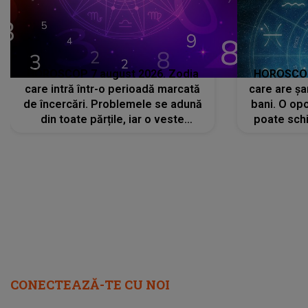
HOROSCOP 7 august 2026. Zodia
HOROSCOP 
care intră într-o perioadă marcată
care are șa
de încercări. Problemele se adună
bani. O opo
din toate părțile, iar o veste
poate schi
neașteptată îi dă planurile peste
la
cap
CONECTEAZĂ-TE CU NOI