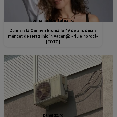
tvmania.libertatea.ro
Cum arată Carmen Brumă la 49 de ani, deși a
mâncat desert zilnic în vacanță: «Nu e noroc!»
[FOTO]
kanald2.ro