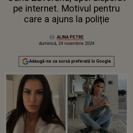
pe internet. Motivul pentru
care a ajuns la poliție
Autor:
ALINA PETRE
Publicat:
vineri, 24 noiembrie 2023
Actualizat:
duminică, 24 noiembrie 2024
Adaugă-ne ca sursă preferată în Google