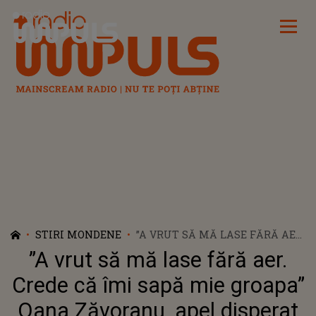
Radio Impuls
STIRI MONDENE
”A VRUT SĂ MĂ LASE FĂRĂ AER.
CREDE CĂ ÎMI SAPĂ MIE
”A vrut să mă lase fără aer.
GROAPA” OANA ZĂVORANU,
APEL DISPERAT PE INTERNET.
Crede că îmi sapă mie groapa”
MOTIVUL PENTRU CARE A
Oana Zăvoranu, apel disperat
AJUNS LA POLIȚIE