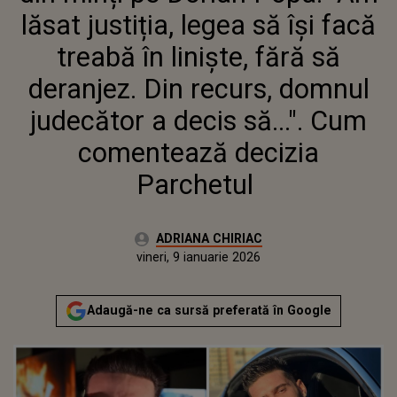
RECURS, DOMNUL JUDECĂTOR
lăsat justiția, legea să își facă
A DECIS SĂ...". CUM
COMENTEAZĂ DECIZIA
treabă în liniște, fără să
PARCHETUL
deranjez. Din recurs, domnul
judecător a decis să...". Cum
comentează decizia
Parchetul
Autor:
ADRIANA CHIRIAC
Publicat:
vineri, 9 ianuarie 2026
Adaugă-ne ca sursă preferată în Google