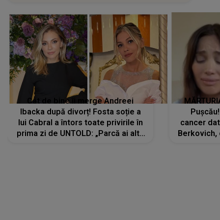
Cât de bine îi merge Andreei
MĂRTURIA
Ibacka după divorț! Fosta soție a
Pușcău!
lui Cabral a întors toate privirile în
cancer dato
prima zi de UNTOLD: „Parcă ai altă
Berkovich, 
strălucire, emani putere,
accident ru
încredere, siguranță...”
Dacă nu 