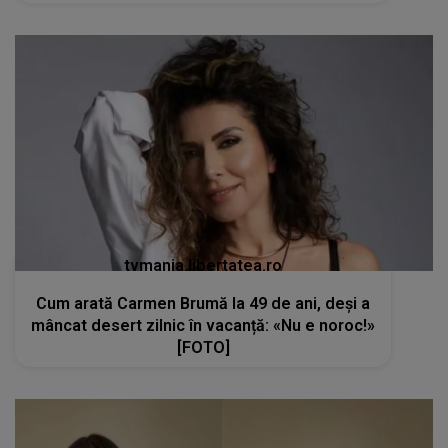
tvmania.libertatea.ro
Cum arată Carmen Brumă la 49 de ani, deși a
mâncat desert zilnic în vacanță: «Nu e noroc!»
[FOTO]