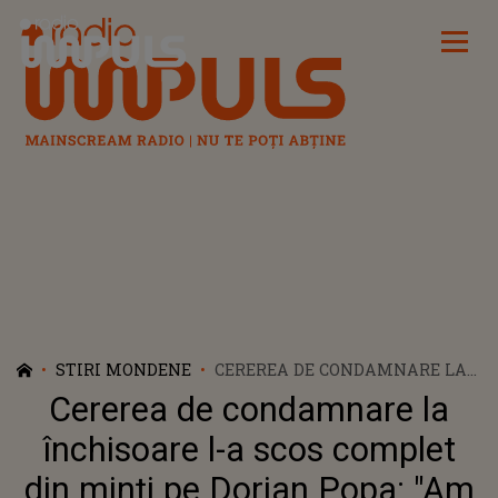
Radio Impuls
STIRI MONDENE
CEREREA DE CONDAMNARE LA
ÎNCHISOARE L-A SCOS COMPLET
Cererea de condamnare la
DIN MINȚI PE DORIAN POPA:
"AM LĂSAT JUSTIȚIA, LEGEA SĂ
închisoare l-a scos complet
ÎȘI FACĂ TREABĂ ÎN LINIȘTE,
din minți pe Dorian Popa: "Am
FĂRĂ SĂ DERANJEZ. DIN