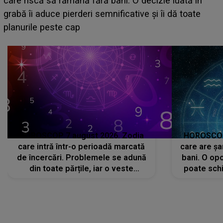
face o MĂRTURISIRE NEAȘTEPTATĂ despre mama
sa: "I-am spus și ei în față, eu nu te iubesc pentru
că..."
HOROSCOP 7 august 2026. Zodia
HOROSCOP 
care intră într-o perioadă marcată
care are șa
de încercări. Problemele se adună
bani. O opo
din toate părțile, iar o veste
poate schi
neașteptată îi dă planurile peste
la
cap