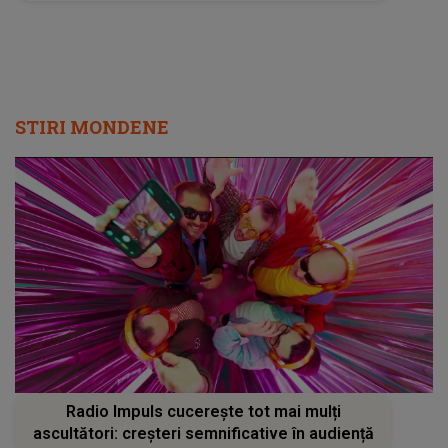
Iubirii au așteptat acest moment, iar
DEZVĂLUIREA a stârnit multe reacții
STIRI MONDENE
Radio Impuls cucerește tot mai mulți
ascultători: creșteri semnificative în audiență