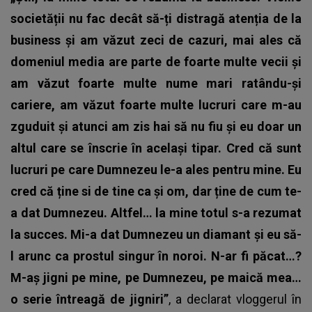
societății nu fac decât să-ți distragă atenția de la
business și am văzut zeci de cazuri, mai ales că
domeniul media are parte de foarte multe vecii și
am văzut foarte multe nume mari ratându-și
cariere, am văzut foarte multe lucruri care m-au
zguduit și atunci am zis hai să nu fiu și eu doar un
altul care se înscrie în același tipar.
Cred că sunt
lucruri pe care Dumnezeu le-a ales pentru mine. Eu
cred că ține si de tine ca și om, dar ține de cum te-
a dat Dumnezeu. Altfel… la mine totul s-a rezumat
la succes. Mi-a dat Dumnezeu un diamant și eu să-
l arunc ca prostul singur în noroi. N-ar fi păcat…?
M-aș jigni pe mine, pe Dumnezeu, pe maică mea…
o serie întreagă de jigniri”
, a declarat vloggerul în