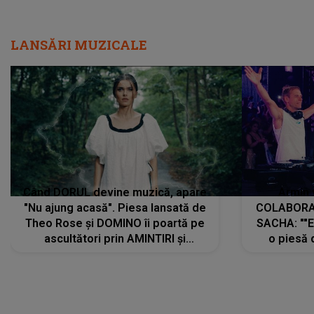
LANSĂRI MUZICALE
Când DORUL devine muzică, apare
Armin 
"Nu ajung acasă". Piesa lansată de
COLABORAR
Theo Rose și DOMINO îi poartă pe
SACHA: ""E
ascultători prin AMINTIRI și
o piesă 
REGĂSIRI, iar drumul emoțiilor
imediat pre
trece prin sufletul publicului:
cu mine șt
"Pentru toți cei care au plecat
păstrăm do
departe ca să le fie mai bine"