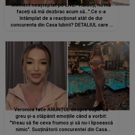
Moment neașteptat pe LIVE: "Haideți, nu mă
faceți să mă dezbrac acum să...".Ce s-a
întâmplat de a reacționat atât de dur
concurenta din Casa Iubirii? DETALIUL care a
scăpat tuturor ochilor continuă să fie
comentat de internauți. Ce au observat la
Veronica
Veronica face ANUNȚUL despre copil. Cu
greu și-a stăpânit emoțiile când a vorbit:
"Vreau să fie ceva frumos și să nu-i lipsească
nimic". Susținătorii concurentei din Casa