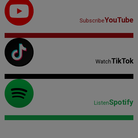
YouTube
Subscribe
TikTok
Watch
Spotify
Listen