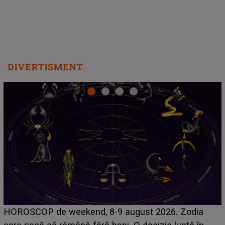
DIVERTISMENT
Emanuel a ținut ACEST DETALIU ASCUNS până
acum! În fața Alexandrei, concurentul din Casa Iubirii