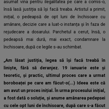
asumat vina pentru ilegalitatea pe care a comis-o,
însă lasă justiția să își facă treaba. Artistul a primit,
inițial, o pedeapsă de opt luni de închisoare cu
amânare, decizie care a luat-o instanța și în faza de
rejudecare a dosarului. Parchetul a cerut, însă, o
pedeapsă mai dură, mai exact, condamnare la
închisoare, după ce legile s-au schimbat.
„Am lăsat justiția, legea să își facă treabă în
liniște, fără să deranjez. 19 ianuarie este și
teoretic, și practic, ultimul proces care a urmat
boroboaței pe care am făcut-o(...) Ideea este că
am avut un proces inițial. În urma procesului inițial,
a fost dată o soluție, și anume amânarea pedepsei
cu cele opt luni de închisoare, după care s-a făcut