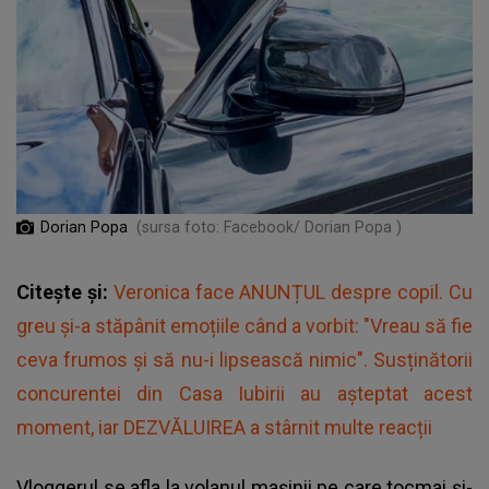
Dorian Popa
(sursa foto: Facebook/ Dorian Popa )
Citește și:
Veronica face ANUNȚUL despre copil. Cu
greu și-a stăpânit emoțiile când a vorbit: "Vreau să fie
ceva frumos și să nu-i lipsească nimic". Susținătorii
concurentei din Casa Iubirii au așteptat acest
moment, iar DEZVĂLUIREA a stârnit multe reacții
Vloggerul se afla la volanul mașinii pe care tocmai și-