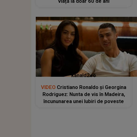
viață la doar 60 de ani
kanald2.ro
VIDEO
Cristiano Ronaldo și Georgina
Rodriguez: Nunta de vis în Madeira,
încununarea unei Iubiri de poveste