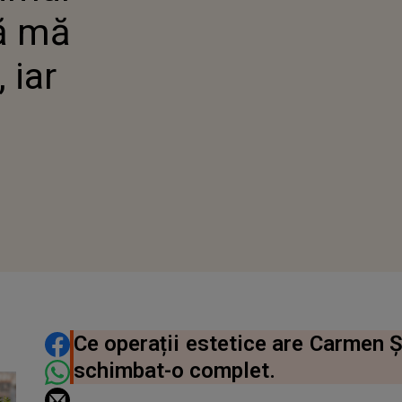
să mă
 iar
DISTRIBUIE ARTICOLUL
Ce operații estetice are Carmen Ș
schimbat-o complet.