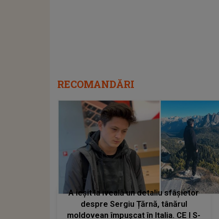
RECOMANDĂRI
A ieșit la iveală un detaliu sfâșietor
despre Sergiu Țărnă, tânărul
moldovean împușcat în Italia. CE I S-