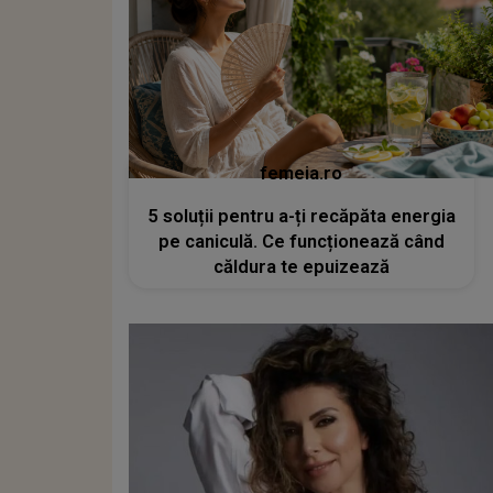
femeia.ro
5 soluții pentru a-ți recăpăta energia
pe caniculă. Ce funcționează când
căldura te epuizează