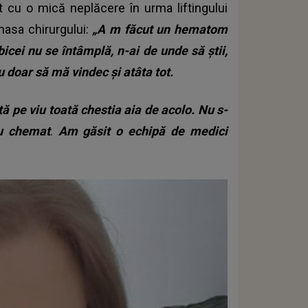
t cu o mică neplăcere în urma liftingului
masa chirurgului:
„A
m făcut un hematom
bicei nu se întâmplă, n-ai de unde să știi,
 doar să mă vindec și atâta tot.
ă pe viu toată chestia aia de acolo. Nu s-
au chemat
.
Am găsit o echipă de medici