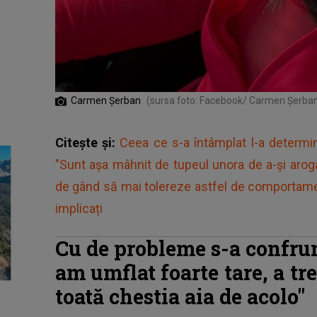
Carmen Șerban
(sursa foto: Facebook/ Carmen Șerba
Citește și:
Ceea ce s-a întâmplat l-a deter
"Sunt așa mâhnit de tupeul unora de a-și arog
de gând să mai tolereze astfel de comportamen
implicați
Cu de probleme s-a confru
am umflat foarte tare, a tr
toată chestia aia de acolo"