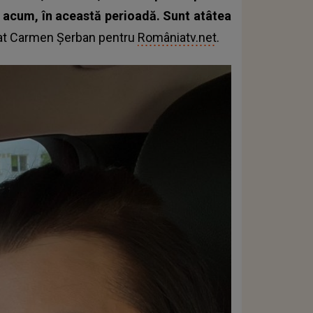
ț acum, în această perioadă. Sunt atâtea
rat Carmen Șerban pentru
Româniatv.net
.