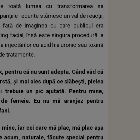
pe toată lumea cu transformarea sa
arițiile recente stârnesc un val de reacții,
față de imaginea cu care publicul era
ting facial, însă este singura procedură la
 injectărilor cu acid hialuronic sau toxină
 de tratamente.
ox, pentru că nu sunt adepta. Când văd că
rstă, și mai ales după ce slăbești, pielea
ci trebuie un pic ajutată.
Pentru mine,
 de femeie. Eu nu mă aranjez pentru
fani.
u mine, iar cei care mă plac, mă plac așa
 acum, naturale, făcute special pentru