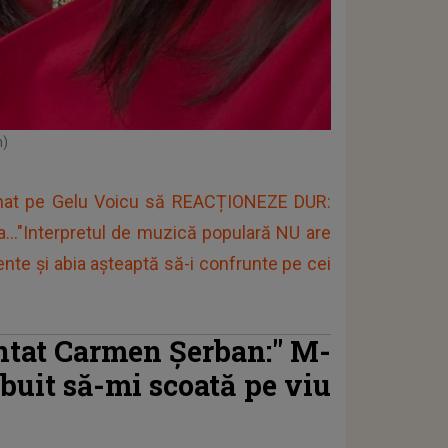
n)
minat pe Gelu Voicu să REACȚIONEZE DUR:
a..."Interpretul de muzică populară NU are
te și abia așteaptă să-i confrunte pe cei
ntat Carmen Șerban:"
M-
ebuit să-mi scoată pe viu