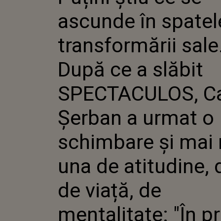
DUPĂ CE
ascunde în spatel
SPECTA
ȘERBAN
SCHIMBA
transformării sale
MARE: U
ATITUDI
După ce a slăbit
VIAȚĂ, D
MENTALI
PRIMUL 
SPECTACULOS, C
TREBUIE
BINE CU
Șerban a urmat o
CARE..."
schimbare și mai
una de atitudine, d
de viață, de
mentalitate: "În p