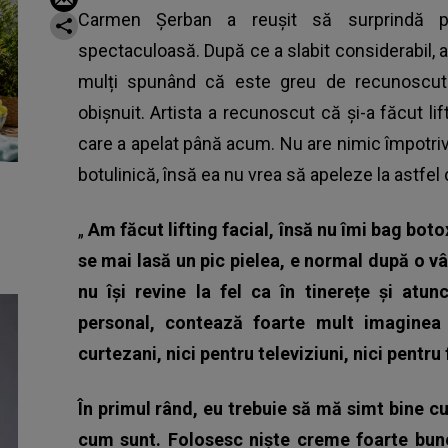
Carmen Șerban a reușit să surprindă 
spectaculoasă. După ce a slabit considerabil, ap
mulți spunând că este greu de recunoscut 
obișnuit. Artista a recunoscut că și-a făcut lif
care a apelat până acum. Nu are nimic împotriva
botulinică, însă ea nu vrea să apeleze la astfel
„
Am făcut lifting facial, însă nu îmi bag bot
se mai lasă un pic pielea, e normal după o vâ
nu își revine la fel ca în tinerețe și atun
personal, contează foarte mult imaginea
curtezani, nici pentru televiziuni, nici pentru 
În primul rând, eu trebuie să mă simt bine c
cum sunt.
Folosesc niște creme foarte bune