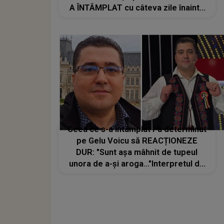
A ÎNTÂMPLAT cu câteva zile înainte
de tragedie e cutremurător: "Aici l-
am căutat cu..."
Ceea ce s-a întâmplat l-a determinat
pe Gelu Voicu să REACȚIONEZE
DUR: "Sunt așa mâhnit de tupeul
unora de a-și aroga..."Interpretul de
muzică populară NU are de gând să
mai tolereze astfel de
comportamente și abia așteaptă să-i
confrunte pe cei implicați