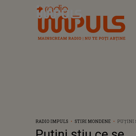
Radio Impuls
RADIO IMPULS
STIRI MONDENE
PUȚINI 
ASCUNDE
Puțini știu ce se
TRANSFO