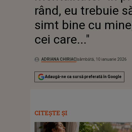
rând, eu trebuie 
simt bine cu mine,
cei care..."
Publicat:
Autor:
sâmbătă, 10 ianuarie 2026
Actualizat:
ADRIANA CHIRIAC
sâmbătă, 10 ianuarie 2026
Adaugă-ne ca sursă preferată în Google
CITEȘTE ȘI