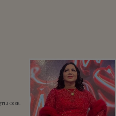
ȘTIU CE SE
 ÎN SPATELE
RMĂRII SALE.