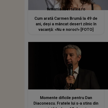
tvmania.libertatea.ro
Cum arată Carmen Brumă la 49 de
ani, deși a mâncat desert zilnic în
vacanță: «Nu e noroc!» [FOTO]
kanald2.ro
Momente dificile pentru Dan
Diaconescu. Fratele lui s-a stins din