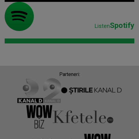
Spotify
Listen
Parteneri: