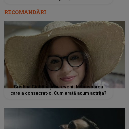
RECOMANDĂRI
Cristina Ciobănașu a revenit la tunsoarea
care a consacrat-o. Cum arată acum actrița?