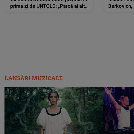
prima zi de UNTOLD: „Parcă ai altă
Berkovich, 
strălucire, emani putere,
accident ru
încredere, siguranță...”
Dacă nu 
LANSĂRI MUZICALE