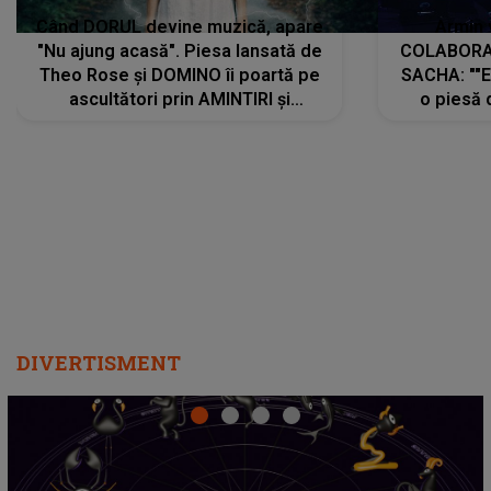
Când DORUL devine muzică, apare
Armin 
"Nu ajung acasă". Piesa lansată de
COLABORAR
Theo Rose și DOMINO îi poartă pe
SACHA: ""E
ascultători prin AMINTIRI și
o piesă 
REGĂSIRI, iar drumul emoțiilor
imediat pre
trece prin sufletul publicului:
cu mine șt
"Pentru toți cei care au plecat
păstrăm do
departe ca să le fie mai bine"
DIVERTISMENT