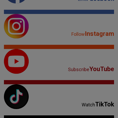
Instagram
Follow
YouTube
Subscribe
TikTok
Watch