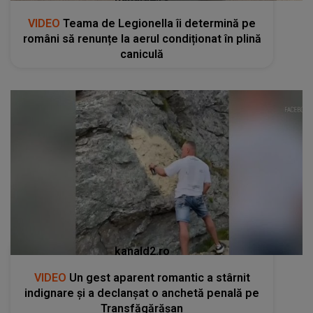
VIDEO
Teama de Legionella îi determină pe
români să renunțe la aerul condiționat în plină
caniculă
kanald2.ro
VIDEO
Un gest aparent romantic a stârnit
indignare și a declanșat o anchetă penală pe
Transfăgărășan