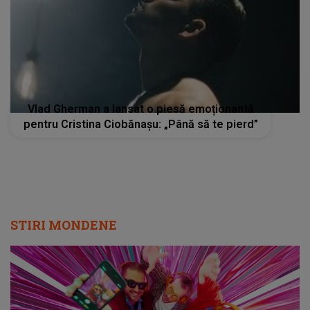
Vlad Gherman a lansat o piesă emoționantă
pentru Cristina Ciobănașu: „Până să te pierd”
STIRI MONDENE