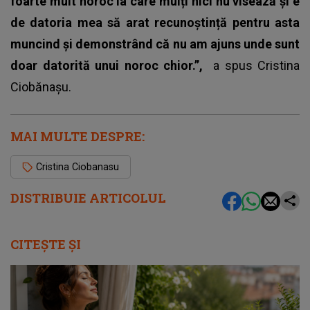
foarte mult noroc la care mulți nici nu visează și e
de datoria mea să arat recunoștință pentru asta
muncind și demonstrând că nu am ajuns unde sunt
doar datorită unui noroc chior.”,
a spus
Cristina
Ciobănașu
.
MAI MULTE DESPRE:
Cristina Ciobanasu
DISTRIBUIE ARTICOLUL
CITEȘTE ȘI