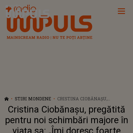
Radio Impuls
STIRI MONDENE
CRISTINA CIOBĂNAȘU,
PREGĂTITĂ PENTRU NOI
Cristina Ciobănașu, pregătită
SCHIMBĂRI MAJORE ÎN VIAȚA
SA: „ÎMI DORESC FOARTE MULT
pentru noi schimbări majore în
SĂ MĂ REORGANIZEZ”
viața sa: „Îmi doresc foarte