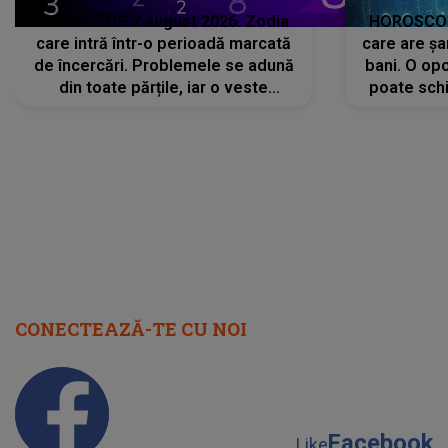
HOROSCOP 7 august 2026. Zodia
HOROSCOP 
care intră într-o perioadă marcată
care are șa
de încercări. Problemele se adună
bani. O opo
din toate părțile, iar o veste
poate schi
neașteptată îi dă planurile peste
la
cap
CONECTEAZĂ-TE CU NOI
Facebook
Like