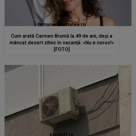
tvmania.libertatea.ro
Cum arată Carmen Brumă la 49 de ani, deși a
mâncat desert zilnic în vacanță: «Nu e noroc!»
[FOTO]
kanald2.ro