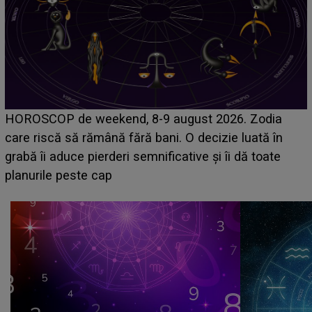
Emanuel a ținut ACEST DETALIU ASCUNS până
acum! În fața Alexandrei, concurentul din Casa Iubirii
face o MĂRTURISIRE NEAȘTEPTATĂ despre mama
sa: "I-am spus și ei în față, eu nu te iubesc pentru
că..."