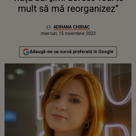
mult să mă reorganizez”
Autor:
ADRIANA CHIRIAC
Publicat:
marți, 15 noiembrie 2022
Actualizat:
miercuri, 15 noiembrie 2023
Adaugă-ne ca sursă preferată în Google