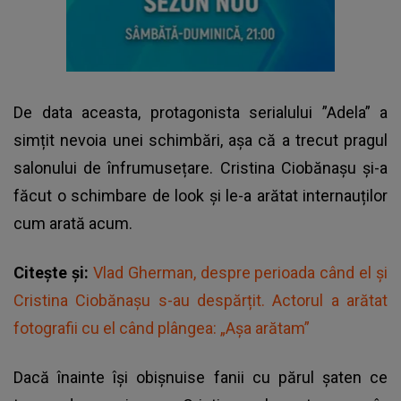
De data aceasta, protagonista serialului ”Adela” a
simțit nevoia unei schimbări, așa că a trecut pragul
salonului de înfrumusețare. Cristina Ciobănașu și-a
făcut o schimbare de look și le-a arătat internauților
cum arată acum.
Citește și:
Vlad Gherman, despre perioada când el și
Cristina Ciobănașu s-au despărțit. Actorul a arătat
fotografii cu el când plângea: „Așa arătam”
Dacă înainte își obișnuise fanii cu părul șaten ce