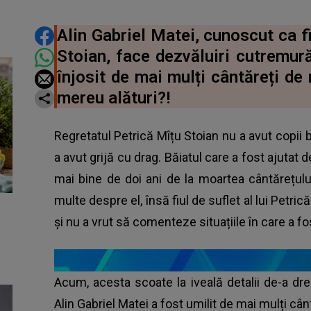
DISTRIBUIE ARTICOLUL
Alin Gabriel Matei, cunoscut ca fi
Stoian, face dezvăluiri cutremură
înjosit de mai mulți cântăreți de
mereu alături?!
Regretatul Petrică Mîțu Stoian nu a avut copii bi
a avut grijă cu drag. Băiatul care a fost ajutat d
mai bine de doi ani de la moartea cântărețulu
multe despre el, însă fiul de suflet al lui Petri
și nu a vrut să comenteze situațiile în care a fo
Acum, acesta scoate la iveală detalii de-a dr
Alin Gabriel Matei a fost umilit de mai mulți câ