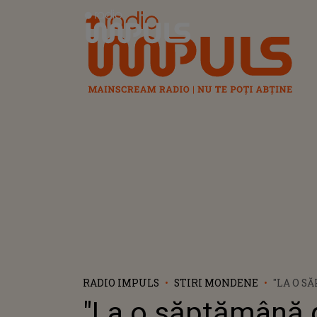
Radio Impuls
RADIO IMPULS
STIRI MONDENE
"LA O 
DUPĂ MO
"La o săptămână
ARTIȘTI