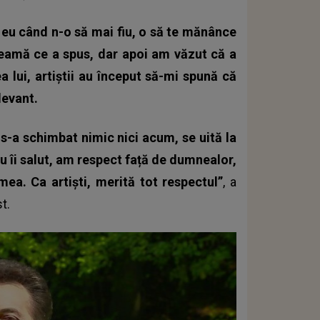
 eu când n-o să mai fiu, o să te mănânce
 seamă ce a spus, dar apoi am văzut că a
lui, artiștii au început să-mi spună că
levant.
s-a schimbat nimic nici acum, se uită la
u îi salut, am respect față de dumnealor,
ea. Ca artiști, merită tot respectul”
, a
t.