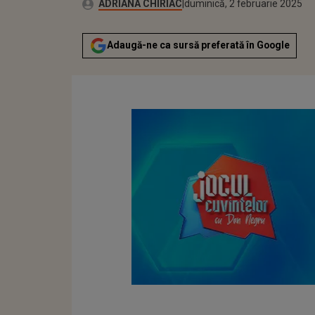
Publicat:
Autor:
vineri, 2 februarie 2024
Actualizat:
ADRIANA CHIRIAC
duminică, 2 februarie 2025
Adaugă-ne ca sursă preferată în Google