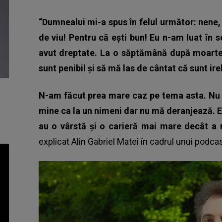
“Dumnealui mi-a spus în felul următor: nene,
de viu! Pentru că ești bun! Eu n-am luat în
avut dreptate.
La o săptămână după moartea 
sunt penibil și să mă las de cântat că sunt ire
N-am făcut prea mare caz pe tema asta.
Nu 
mine ca la un nimeni dar nu mă deranjează.
E
au o vârstă și o carieră mai mare decât a m
explicat Alin Gabriel Matei în cadrul unui podcas