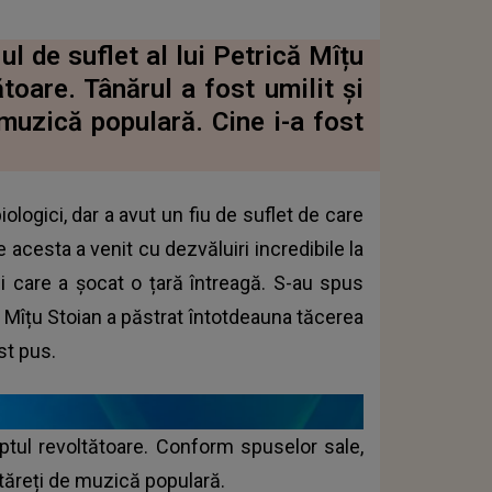
ul de suflet al lui Petrică Mîțu
toare. Tânărul a fost umilit și
 muzică populară. Cine i-a fost
ologici, dar a avut un fiu de suflet de care
e acesta a venit cu dezvăluiri incredibile la
i care a șocat o țară întreagă. S-au spus
că Mîțu Stoian a păstrat întotdeauna tăcerea
st pus.
eptul revoltătoare. Conform spuselor sale,
ntăreți de muzică populară.