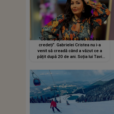
"Ce am pățit? Nu o să vă vină să
credeți". Gabrielei Cristea nu i-a
venit să creadă când a văzut ce a
pățit după 20 de ani. Soția lui Tavi
Clonda a rămas cu un gust amar -
VIDEO