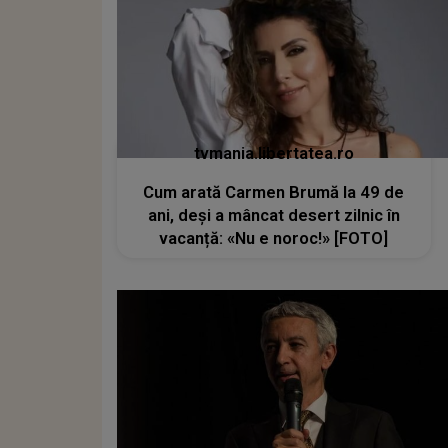
tvmania.libertatea.ro
Cum arată Carmen Brumă la 49 de
ani, deși a mâncat desert zilnic în
vacanță: «Nu e noroc!» [FOTO]