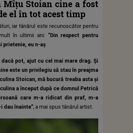
că Mîțu Stoian cine a fost
e el în tot acest timp
ături, iar tânărul este recunoscător pentru
mult în ultimii ani:
“Din respect pentru
i prietenie, eu n-aș
um dacă pot, ajut cu cel mai mare drag. Și
ine este un privilegiu să stau în preajma
culina Stoican, mă bucură treaba asta și
ulina a început după ce domnul Petrică
rsoană care m-a ridicat din praf, m-a
i dau înainte”
, a mai spus tânărul artist.