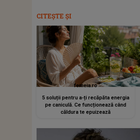
CITEȘTE ȘI
femeia.ro
5 soluții pentru a-ți recăpăta energia
pe caniculă. Ce funcționează când
căldura te epuizează