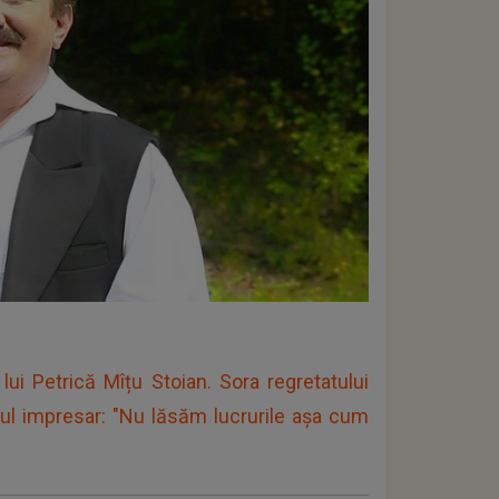
ui Petrică Mîțu Stoian. Sora regretatului
tul impresar: "Nu lăsăm lucrurile așa cum