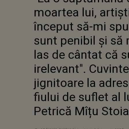
SĂ-MI S
moartea lui, artișt
PENIBIL
DE CÂNT
IRELEVA
început să-mi sp
JIGNITO
FIULUI 
sunt penibil și să
LUI PET
STOIAN
las de cântat că s
irelevant". Cuvinte
jignitoare la adre
fiului de suflet al l
Petrică Mîțu Stoi