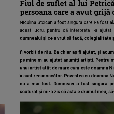
Fiul de suflet al lui Petri
persoana care a avut grijă d
Niculina Stoican
a fost singura care i-a fost al
acest lucru, pentru că interpreta l-a ajutat 
dumnealui și ce a vrut să facă, colegialitate ș
fi vorbit de rău. Ba chiar aș fi ajutat, și ac
pe mine m-au ajutat anumiți artiști.
Pentru m
unui artist atât de mare cum este doamna Ni
îi sunt recunoscător.
Povestea cu doamna Nic
nu a mai fost.
Dumneaei a fost singura pe
scuturat și mi-a zis că ăsta e drumul meu, să-