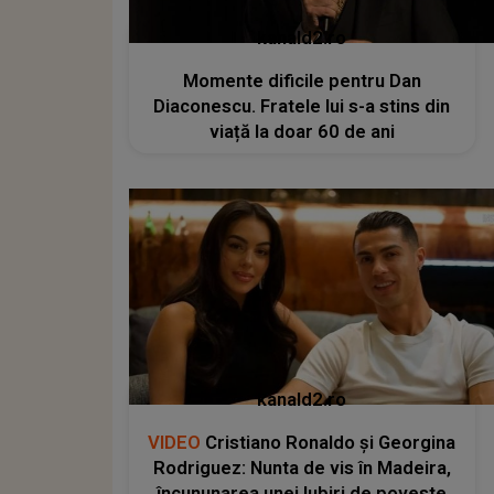
kanald2.ro
Momente dificile pentru Dan
Diaconescu. Fratele lui s-a stins din
viață la doar 60 de ani
kanald2.ro
VIDEO
Cristiano Ronaldo și Georgina
Rodriguez: Nunta de vis în Madeira,
încununarea unei Iubiri de poveste