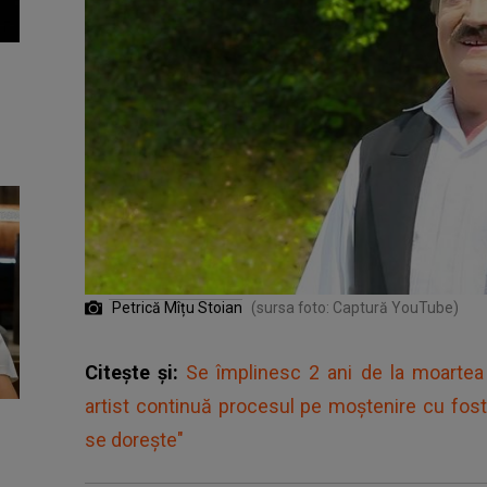
Petrică Mîțu Stoian
(sursa foto: Captură YouTube)
Citește și:
Se împlinesc 2 ani de la moartea l
artist continuă procesul pe moștenire cu fos
se dorește"