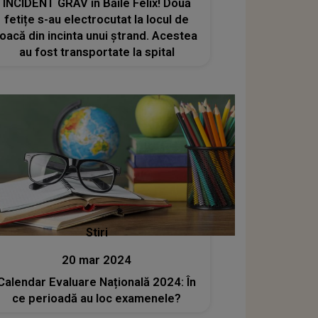
INCIDENT GRAV în Băile Felix! Două
fetițe s-au electrocutat la locul de
joacă din incinta unui ștrand. Acestea
au fost transportate la spital
Stiri
20 mar 2024
Calendar Evaluare Națională 2024: În
ce perioadă au loc examenele?