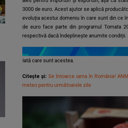
ales pentru importuri și exporturi, așa că stat
3000 de euro. Acest ajutor se aplică producători
evoluția acestui domeniu în care sunt din ce 
de euro face parte din programul Tomata 202
respectivă dacă îndeplinește anumite condiții.
Iată care sunt acestea.
Citește și:
Se întoarce iarna în România! ANM
meteo pentru următoarele zile