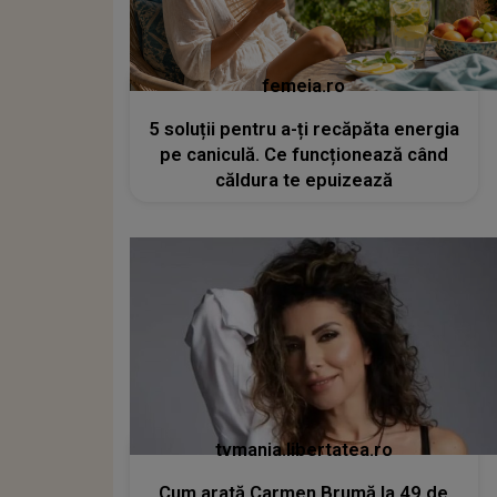
femeia.ro
5 soluții pentru a-ți recăpăta energia
pe caniculă. Ce funcționează când
căldura te epuizează
tvmania.libertatea.ro
Cum arată Carmen Brumă la 49 de