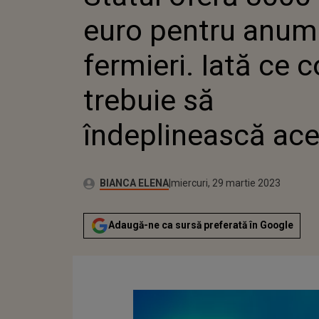
ÎNDEPLINEASCĂ AC
euro pentru anumi
fermieri. Iată ce c
trebuie să
îndeplinească ace
Autor:
Publicat:
BIANCA ELENA
miercuri, 29 martie 2023
Adaugă-ne ca sursă preferată în Google