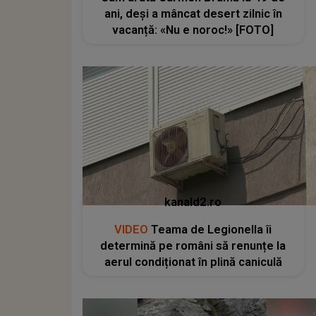
ani, deși a mâncat desert zilnic în
vacanță: «Nu e noroc!» [FOTO]
kanald2.ro
VIDEO
Teama de Legionella îi
determină pe români să renunțe la
aerul condiționat în plină caniculă