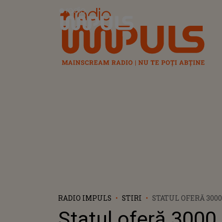
Radio Impuls
RADIO IMPULS
STIRI
STATUL OFERĂ 3000
PENTRU ANUMIȚI F
Statul oferă 3000
CE CONDIȚII TREBU