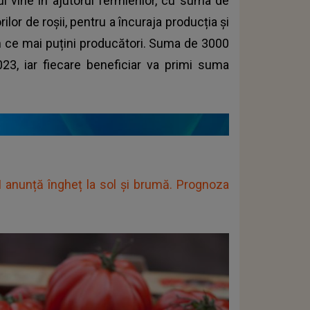
ul vine în ajutorul fermierilor, cu suma de
lor de roșii, pentru a încuraja producția și
în ce mai puțini producători. Suma de 3000
3, iar fiecare beneficiar va primi suma
 anunță îngheț la sol și brumă. Prognoza