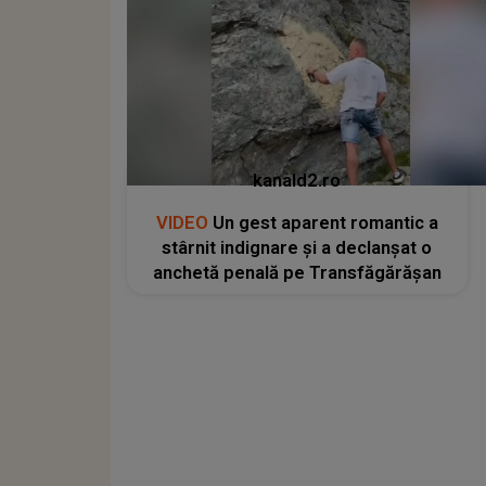
kanald2.ro
VIDEO
Un gest aparent romantic a
stârnit indignare și a declanșat o
anchetă penală pe Transfăgărășan