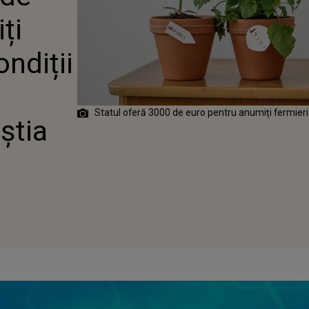
EȘTIA
ți
ondiții
Statul oferă 3000 de euro pentru anumiți fermieri
știa