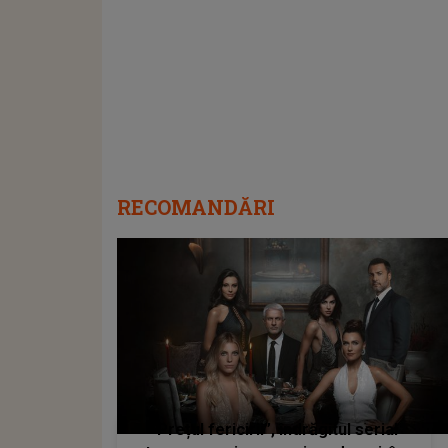
RECOMANDĂRI
“Prețul fericirii”, îndrăgitul serial