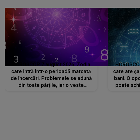
că..."
HOROSCOP 7 august 2026. Zodia
HOROSCOP 
care intră într-o perioadă marcată
care are șa
de încercări. Problemele se adună
bani. O opo
din toate părțile, iar o veste
poate schi
neașteptată îi dă planurile peste
la
cap