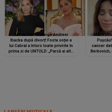
Cât de bine îi merge Andreei
MĂRTURIA
Ibacka după divorț! Fosta soție a
Pușcău!
lui Cabral a întors toate privirile în
cancer dato
prima zi de UNTOLD: „Parcă ai altă
Berkovich, 
strălucire, emani putere,
accident ru
încredere, siguranță...”
Dacă nu 
LANSĂRI MUZICALE