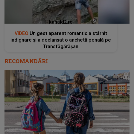
kanald2.ro
VIDEO
Un gest aparent romantic a stârnit
indignare și a declanșat o anchetă penală pe
Transfăgărășan
RECOMANDĂRI