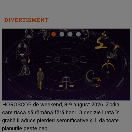
DIVERTISMENT
Emanuel a ținut ACEST DETALIU ASCUNS până
acum! În fața Alexandrei, concurentul din Casa Iubirii
face o MĂRTURISIRE NEAȘTEPTATĂ despre mama
sa: "I-am spus și ei în față, eu nu te iubesc pentru