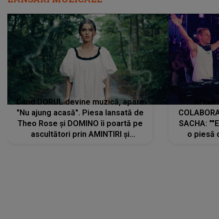
Când DORUL devine muzică, apare
Armin 
"Nu ajung acasă". Piesa lansată de
COLABORAR
Theo Rose și DOMINO îi poartă pe
SACHA: ""E
ascultători prin AMINTIRI și
o piesă 
REGĂSIRI, iar drumul emoțiilor
imediat pre
trece prin sufletul publicului:
cu mine șt
"Pentru toți cei care au plecat
păstrăm do
departe ca să le fie mai bine"