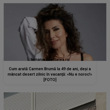
tvmania.libertatea.ro
Cum arată Carmen Brumă la 49 de ani, deși a
mâncat desert zilnic în vacanță: «Nu e noroc!»
[FOTO]