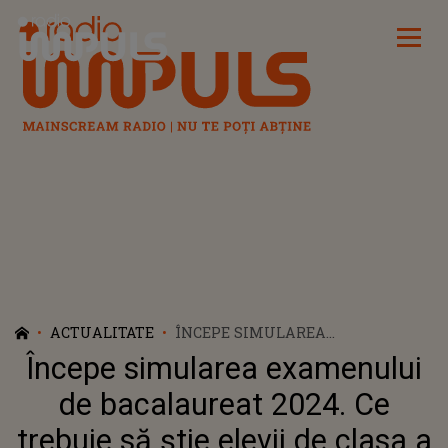
Radio Impuls
ACTUALITATE
ÎNCEPE SIMULAREA
EXAMENULUI DE BACALAUREAT
Începe simularea examenului
2024. CE TREBUIE SĂ ȘTIE ELEVII
DE CLASA A XII-A
de bacalaureat 2024. Ce
trebuie să știe elevii de clasa a