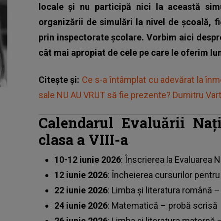
locale şi nu participă nici la această sim
organizării de simulări la nivel de şcoală, 
prin inspectorate şcolare. Vorbim aici despr
cât mai apropiat de cele pe care le oferim lun
Citește și:
Ce s-a întâmplat cu adevărat la înm
sale NU AU VRUT să fie prezente? Dumitru Vartic
Calendarul Evaluării Naț
clasa a VIII-a
10-12 iunie 2026
: Înscrierea la Evaluarea 
12 iunie 2026
: Încheierea cursurilor pentru 
22 iunie 2026
: Limba și literatura română 
24 iunie 2026
: Matematică – probă scrisă
26 iunie 2026
: Limba și literatura maternă