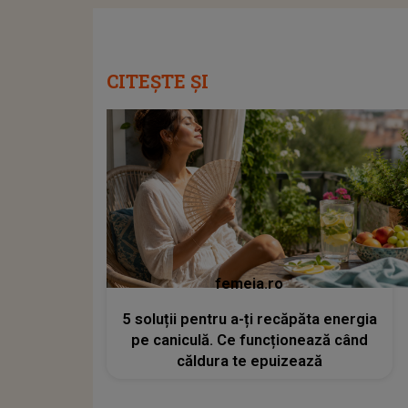
CITEȘTE ȘI
femeia.ro
5 soluții pentru a-ți recăpăta energia
pe caniculă. Ce funcționează când
căldura te epuizează