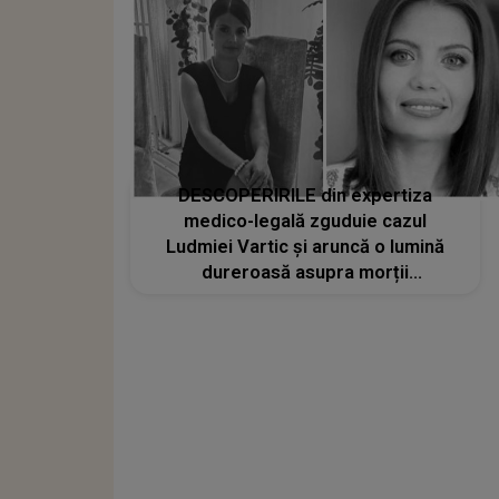
DESCOPERIRILE din expertiza
medico-legală zguduie cazul
Ludmiei Vartic și aruncă o lumină
dureroasă asupra morții
educatoarei din Hîncești: "A
consumat cinci tipuri de..."