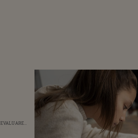
 EVALUARE
2026. CE SE VA
 ÎN CAZUL