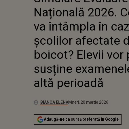
ȘCOLILOR 
Națională 2026. C
BOICOT? E
PUTEA SU
EXAMENEL
va întâmpla în caz
PERIOADĂ
școlilor afectate 
boicot? Elevii vor
susține examenele
altă perioadă
Publicat:
Autor:
vineri, 20 martie 2026
Actualizat:
BIANCA ELENA
vineri, 20 martie 2026
Adaugă-ne ca sursă preferată în Google