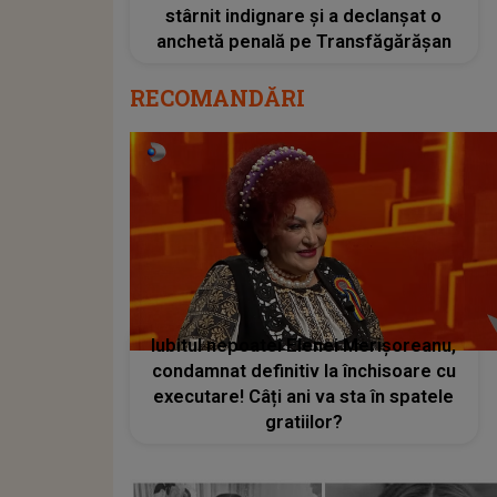
stârnit indignare și a declanșat o
anchetă penală pe Transfăgărășan
RECOMANDĂRI
Iubitul nepoatei Elenei Merișoreanu,
condamnat definitiv la închisoare cu
executare! Câți ani va sta în spatele
gratiilor?