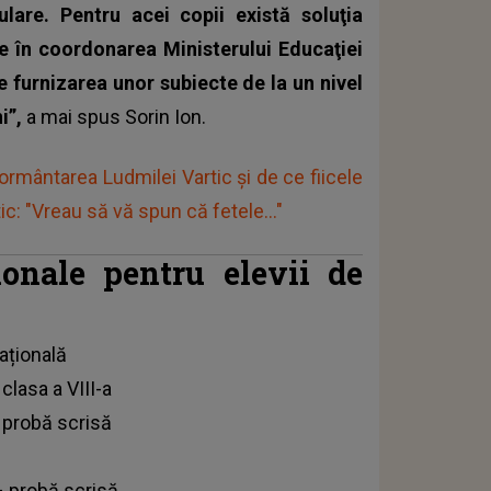
ulare. Pentru acei copii există soluţia
fie în coordonarea Ministerului Educaţiei
e furnizarea unor subiecte de la un nivel
i”,
a mai spus Sorin Ion.
ormântarea Ludmilei Vartic și de ce fiicele
: "Vreau să vă spun că fetele..."
ionale pentru elevii de
Națională
clasa a VIII-a
– probă scrisă
 – probă scrisă