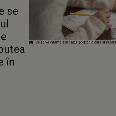
AFECTATE DE
e se
LEVII VOR
SȚINE
E ÎN ALTĂ
ul
de
Ce se va întâmpla în cazul școlilor în care simular
 putea
 în