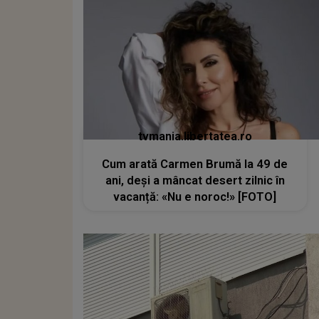
tvmania.libertatea.ro
Cum arată Carmen Brumă la 49 de
ani, deși a mâncat desert zilnic în
vacanță: «Nu e noroc!» [FOTO]