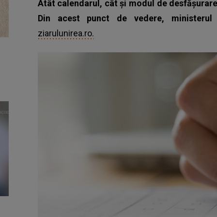
Atât calendarul, cât şi modul de desfăşurare
Din acest punct de vedere, ministerul 
ziarulunirea.ro.