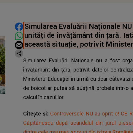
DISTRIBUIE ARTICOLUL
Simularea Evaluării Naționale NU 
unități de învățământ din țară. Iat
această situație, potrivit Minister
Simularea Evaluării Naționale nu a fost org
învățământ din țară, potrivit datelor centrali
Ministerul Educației în urmă cu doar câteva zile
de boicot ar putea să susțină probele într-o a
calcul în cazul lor.
Citește și:
Controversele NU au oprit-o! CE 
Căpitănescu după scandalul din jurul piesei
dintre cele mai mari scoruri din istoria Românie