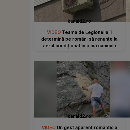
kanald2.ro
VIDEO
Teama de Legionella îi
determină pe români să renunțe la
aerul condiționat în plină caniculă
kanald2.ro
VIDEO
Un gest aparent romantic a