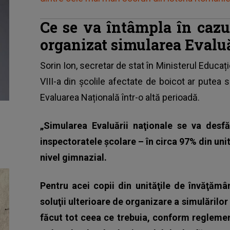
Ce se va întâmpla în cazul
organizat simularea Evaluă
Sorin Ion, secretar de stat în Ministerul Educați
VIII-a din școlile afectate de boicot ar putea 
Evaluarea Națională într-o altă perioadă.
„Simularea Evaluării naţionale se va desf
inspectoratele şcolare – în circa 97% din un
nivel gimnazial.
Pentru acei copii din unităţile de învăţăm
soluţii ulterioare de organizare a simulărilor
făcut tot ceea ce trebuia, conform reglement