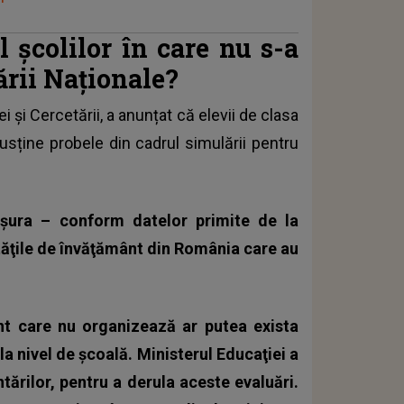
 școlilor în care nu s-a
rii Naționale?
ei și Cercetării, a anunțat că
elevii
de clasa
susține probele din cadrul simulării pentru
ăşura – conform datelor primite de la
ităţile de învăţământ din România care au
ânt care nu organizează ar putea exista
 la nivel de şcoală. Ministerul Educaţiei a
ărilor, pentru a derula aceste evaluări.