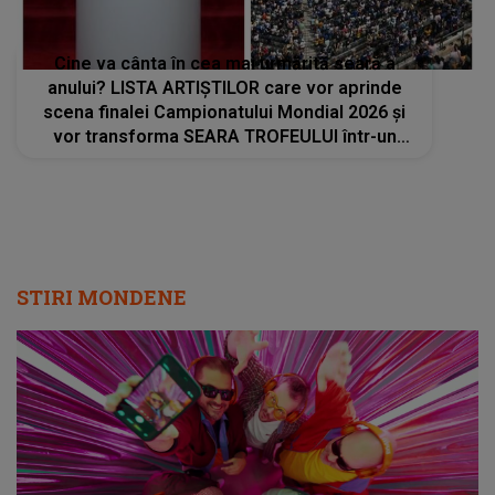
Cine va cânta în cea mai urmărită seară a
anului? LISTA ARTIȘTILOR care vor aprinde
scena finalei Campionatului Mondial 2026 și
vor transforma SEARA TROFEULUI într-un
show de neuitat: "Ceremonia de închidere va
încheia..."
STIRI MONDENE