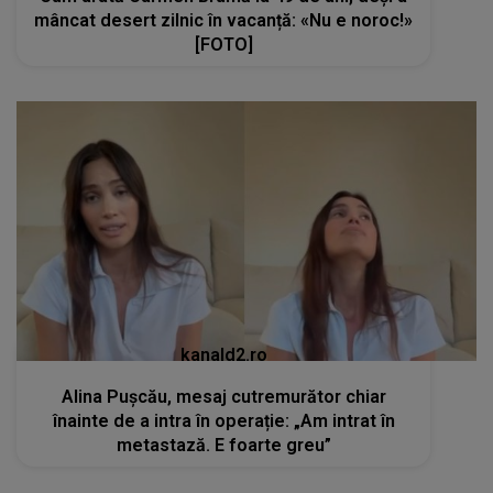
mâncat desert zilnic în vacanță: «Nu e noroc!»
[FOTO]
kanald2.ro
Alina Pușcău, mesaj cutremurător chiar
înainte de a intra în operație: „Am intrat în
metastază. E foarte greu”