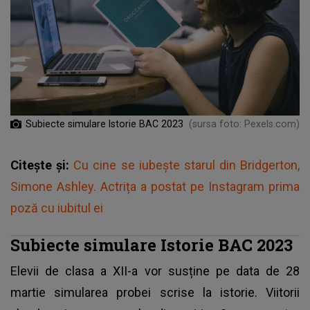
Subiecte simulare Istorie BAC 2023
(sursa foto: Pexels.com)
Citește și:
Cu cine se iubește starul din Bridgerton,
Simone Ashley. Actrița a postat pe Instagram prima
poză cu iubitul ei
Subiecte simulare Istorie BAC 2023
Elevii de clasa a XII-a vor susține pe data de 28
martie simularea probei scrise la istorie. Viitorii