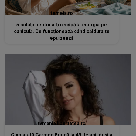
femeia.ro
5 soluții pentru a-ți recăpăta energia pe
caniculă. Ce funcționează când căldura te
epuizează
tvmania.libertatea.ro
Cum arată Carmen Brumă la 49 de ani, deși a