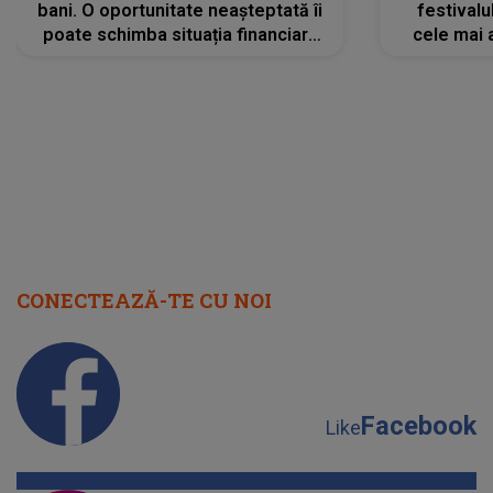
bani. O oportunitate neașteptată îi
festivalu
poate schimba situația financiară
cele mai 
la început de lună
sc
CONECTEAZĂ-TE CU NOI
Facebook
Like