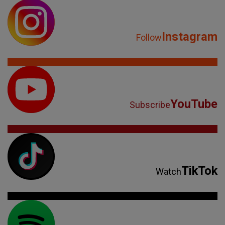
Instagram
Follow
YouTube
Subscribe
TikTok
Watch