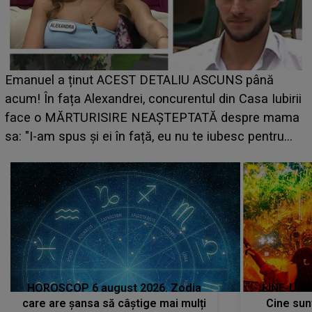
LINE-UP UNTOLD ONE, ziua 2. La ce oră urcă pe
scena principală a festivalului Zara Larsson? Artista
suedeză a ajuns deja în România și s-a filmat din
camera de hotel
a
HOROSCOP 6 august 2026. Zodia
LINE-UP 
care are șansa să câștige mai mulți
Cine sunt