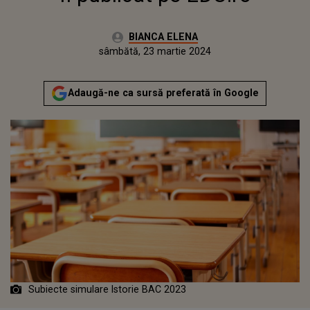
Autor:
BIANCA ELENA
Publicat:
marți, 28 martie 2023
Actualizat:
sâmbătă, 23 martie 2024
Adaugă-ne ca sursă preferată în Google
Subiecte simulare Istorie BAC 2023