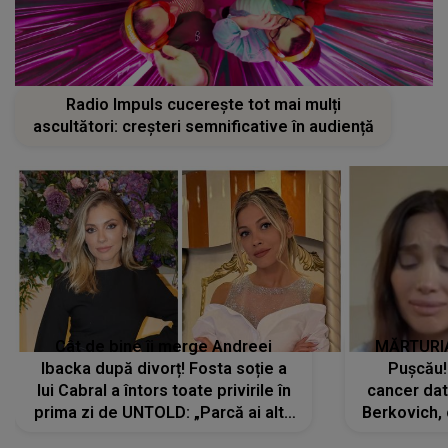
Radio Impuls cucerește tot mai mulți
ascultători: creșteri semnificative în audiență
Cât de bine îi merge Andreei
MĂRTURIA
Ibacka după divorț! Fosta soție a
Pușcău!
lui Cabral a întors toate privirile în
cancer dato
prima zi de UNTOLD: „Parcă ai altă
Berkovich, 
strălucire, emani putere,
accident ru