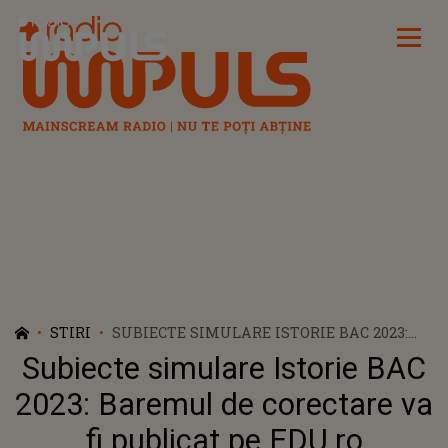
Radio Impuls
STIRI
SUBIECTE SIMULARE ISTORIE BAC 2023:
BAREMUL DE CORECTARE VA FI PUBLICAT
Subiecte simulare Istorie BAC
PE EDU.RO
2023: Baremul de corectare va
fi publicat pe EDU.ro