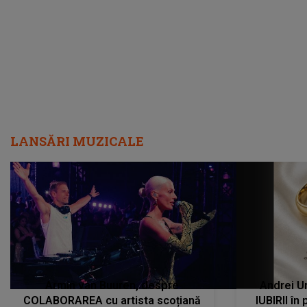
încredere, siguranță...”
Dacă nu 
LANSĂRI MUZICALE
Armin van Buuren, despre
Andrei U
COLABORAREA cu artista scoțiană
IUBIRII în