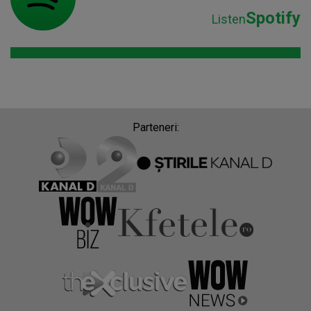
Spotify
Listen
Parteneri: