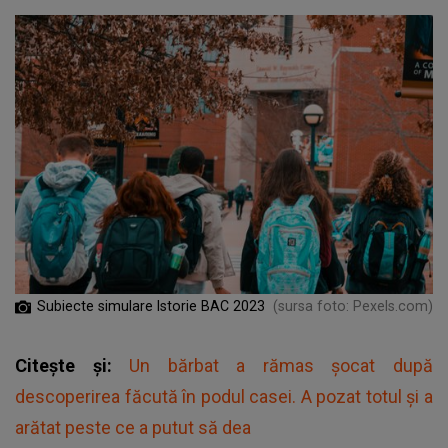
Subiecte simulare Istorie BAC 2023
(sursa foto: Pexels.com)
Citește și:
Un bărbat a rămas șocat după
descoperirea făcută în podul casei. A pozat totul și a
arătat peste ce a putut să dea