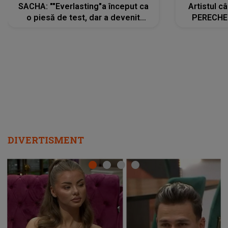
SACHA: ""Everlasting"a început ca
Artistul 
o piesă de test, dar a devenit
PERECHE 
imediat preferata fanilor. Sacha și
care aleg
cu mine știam că nu am putea să o
același dr
păstrăm doar pentru noi prea mult
R
timp"
DIVERTISMENT