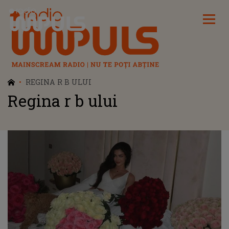
Radio Impuls
REGINA R B ULUI
Regina r b ului