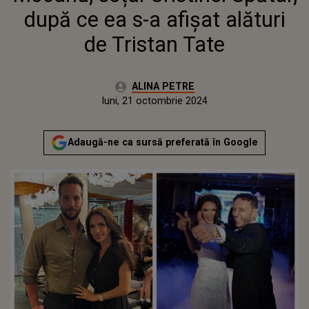
după ce ea s-a afișat alături
de Tristan Tate
Autor:
ALINA PETRE
Publicat:
duminică, 22 octombrie 2023
Actualizat:
luni, 21 octombrie 2024
Adaugă-ne ca sursă preferată în Google