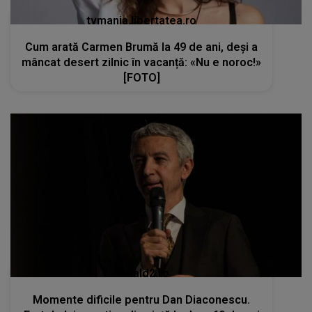
tvmania.libertatea.ro
Cum arată Carmen Brumă la 49 de ani, deși a
mâncat desert zilnic în vacanță: «Nu e noroc!»
[FOTO]
kanald2.ro
Momente dificile pentru Dan Diaconescu.