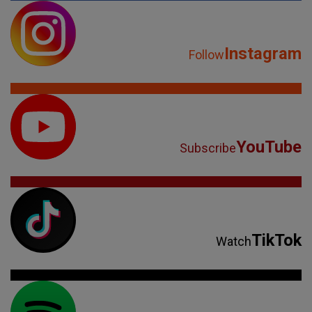
Instagram
Follow
YouTube
Subscribe
TikTok
Watch