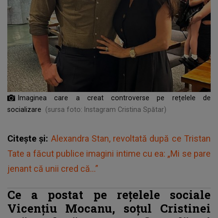
Imaginea care a creat controverse pe rețelele de
socializare
(sursa foto: Instagram Cristina Spătar)
Citește și:
Alexandra Stan, revoltată după ce Tristan
Tate a făcut publice imagini intime cu ea: „Mi se pare
jenant că unii cred că...”
Ce a postat pe rețelele sociale
Vicențiu Mocanu, soțul Cristinei