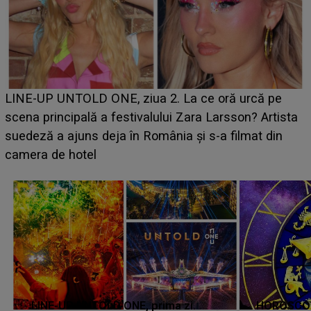
Ce a dezvăluit noua concurentă din "Casa Iubirii" l-a
luat prin surprindere pe Emanuel. CINE ESTE
BĂIATUL VIZAT de Alexandra?! Aflându-se în fața
faptului împlinit, A RECUNOSCUT IMEDIAT: "Am
avut..."
LINE-UP UNTOLD ONE, prima zi.
HOROSCOP 