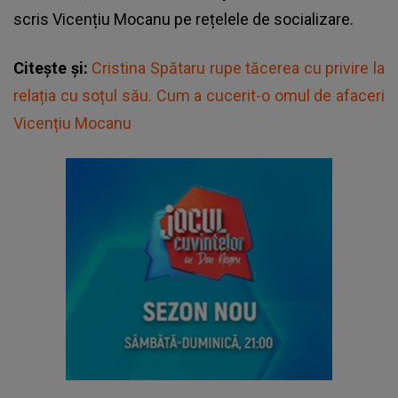
scris Vicențiu Mocanu pe rețelele de socializare.
Citește și:
Cristina Spătaru rupe tăcerea cu privire la
relația cu soțul său. Cum a cucerit-o omul de afaceri
Vicențiu Mocanu