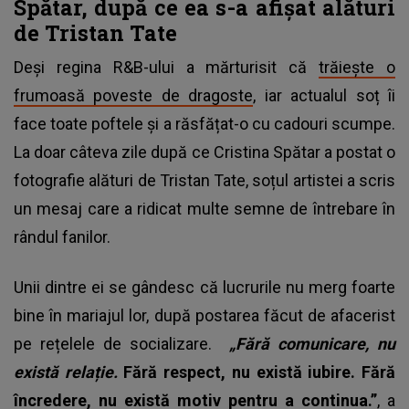
Spătar, după ce ea s-a afișat alături
de Tristan Tate
Deși regina R&B-ului a mărturisit că
trăiește o
frumoasă poveste de dragoste
, iar actualul soț îi
face toate poftele și a răsfățat-o cu cadouri scumpe.
La doar câteva zile după ce Cristina Spătar a postat o
fotografie alături de Tristan Tate, soțul artistei a scris
un mesaj care a ridicat multe semne de întrebare în
rândul fanilor.
Unii dintre ei se gândesc că lucrurile nu merg foarte
bine în mariajul lor, după postarea făcut de afacerist
pe rețelele de socializare.
„Fără comunicare, nu
există relație.
Fără respect, nu există iubire. Fără
încredere, nu există motiv pentru a continua.”
, a