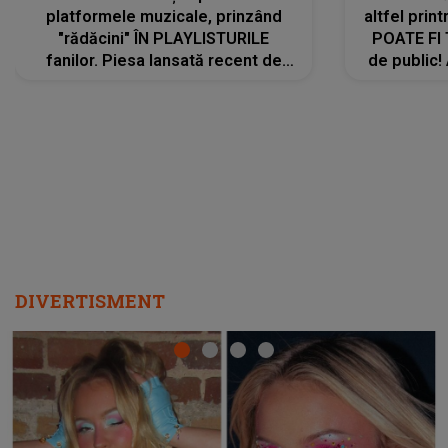
platformele muzicale, prinzând
altfel prin
"rădăcini" ÎN PLAYLISTURILE
POATE FI
fanilor. Piesa lansată recent de
de public!
Ariana Grande îi face pe
a lansat V
ascultători SĂ O ASCULTE PE
REPEAT
DIVERTISMENT