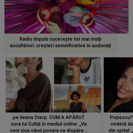
Radio Impuls cucerește tot mai mulți
ascultători: creșteri semnificative în audiență
MESAJUL care a făcut-o să plângă
CE SE Î
pe Ileana Sterp. CUM A APĂRUT
Popescu?
sora lui Culiță în mediul online: „Va
vedetă du
veni ziua când povara va dispărea,
din spital: