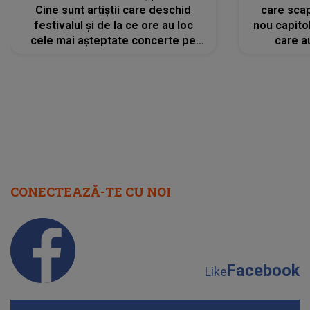
Cine sunt artiștii care deschid
care scap
festivalul și de la ce ore au loc
nou capitol
cele mai așteptate concerte pe
care a
scena principală?
perioadă 
CONECTEAZĂ-TE CU NOI
Facebook
Like