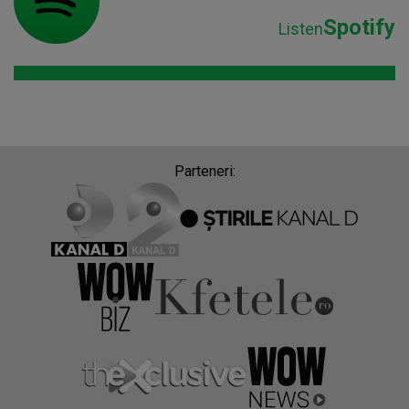
Spotify
Listen
Parteneri: