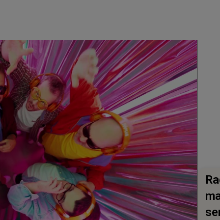
Ra
ma
se