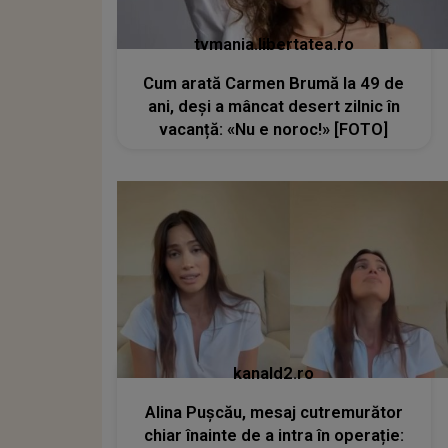
tvmania.libertatea.ro
Cum arată Carmen Brumă la 49 de
ani, deși a mâncat desert zilnic în
vacanță: «Nu e noroc!» [FOTO]
kanald2.ro
Alina Pușcău, mesaj cutremurător
chiar înainte de a intra în operație: