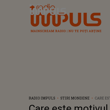
Radio Impuls
RADIO IMPULS
STIRI MONDENE
CARE E
PENTRU
Care este motivul
ÎNCEPU