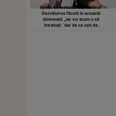
Speak se testează săptămânal!
Dezvăluirea făcută în această
dimineață: „Iar voi acum o să
întrebați: `dar de ce ești de
disperat`”?