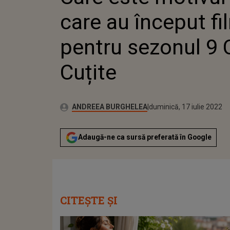
PENTRU
care au început fi
CHEFI L
pentru sezonul 9 C
Cuțite
Publicat:
Autor:
miercuri, 16 decembrie 
Actualizat:
ANDREEA BURGHELEA
duminică, 17 iulie 2022
Adaugă-ne ca sursă preferată în Google
CITEȘTE ȘI