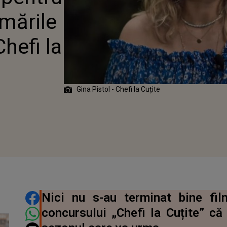
 SEZONUL 9
lmările
A CUȚITE
hefi la
Gina Pistol - Chefi la Cuțite
2020
DISTRIBUIE ARTICOLUL
Nici nu s-au terminat bine fil
concursului „Chefi la Cuțite” că 