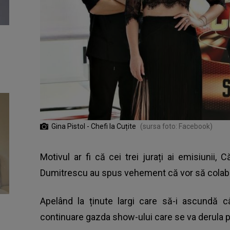
Gina Pistol - Chefi la Cuțite
(sursa foto: Facebook)
Motivul ar fi că cei trei jurați ai emisiunii, 
Dumitrescu au spus vehement că vor să colabo
Apelând la ținute largi care să-i ascundă c
continuare gazda show-ului care se va derula pe