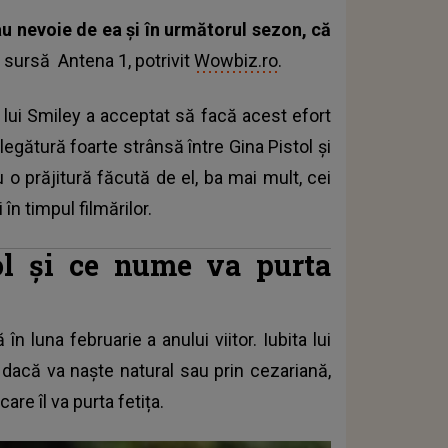
 au nevoie de ea și în următorul sezon, că
o sursă Antena 1, potrivit
Wowbiz.ro
.
ta lui Smiley a acceptat să facă acest efort
legătură foarte strânsă între Gina Pistol și
 o prăjitură făcută de el, ba mai mult, cei
în timpul filmărilor.
ol și ce nume va purta
 luna februarie a anului viitor. Iubita lui
dacă va naște natural sau prin cezariană,
e îl va purta fetița.