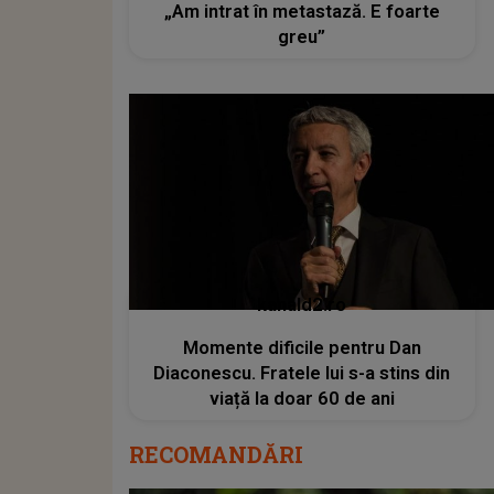
„Am intrat în metastază. E foarte
greu”
kanald2.ro
Momente dificile pentru Dan
Diaconescu. Fratele lui s-a stins din
viață la doar 60 de ani
RECOMANDĂRI