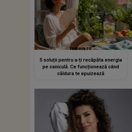
femeia.ro
5 soluții pentru a-ți recăpăta energia
pe caniculă. Ce funcționează când
căldura te epuizează