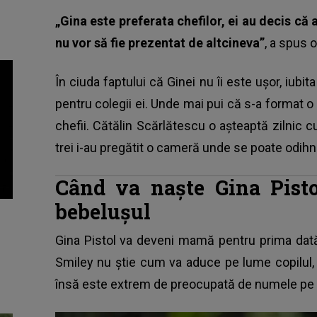
„Gina este preferata chefilor, ei au decis că
nu vor să fie prezentat de altcineva”
, a spus 
În ciuda faptului că Ginei nu îi este ușor, iubi
pentru colegii ei. Unde mai pui că s-a format o 
chefii. Cătălin Scărlătescu o așteaptă zilnic cu
trei i-au pregătit o cameră unde se poate odihni 
Când va naște Gina Pist
bebelușul
Gina Pistol va deveni mamă pentru prima dată în
Smiley nu știe cum va aduce pe lume copilul, 
însă este extrem de preocupată de numele pe car