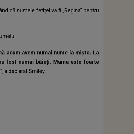
d că numele fetiței va fi „Regina” pentru
numelui.
ână acum avem numai nume la mișto. La
 au fost numai băieți. Mama este foarte
”
, a declarat Smiley.