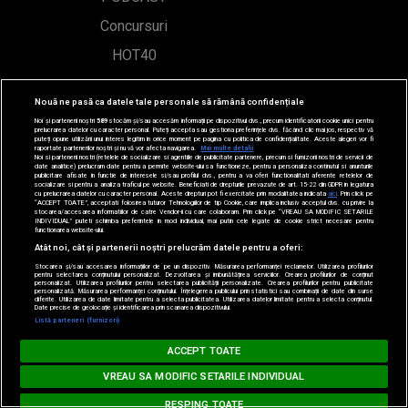
Concursuri
HOT40
Nouă ne pasă ca datele tale personale să rămână confidențiale
Contact
Noi și partenerii noștri
589
stocăm și/sau accesăm informații pe dispozitivul dvs., precum identificatorii cookie unici pentru
prelucrarea datelor cu caracter personal. Puteți accepta sau gestiona preferințele dvs. făcând clic mai jos, respectiv vă
puteți opune utilizării unui interes legitim în orice moment pe pagina cu politica de confidențialitate. Aceste alegeri vor fi
raportate partenerilor noștri și nu vă vor afecta navigarea.
Mai multe detalii
Bd. Mărăști 65-67,
Noi si partenerii nostri (retelele de socializare si agentiile de publicitate partenere, precum si furnizorii nostri de servicii de
date analitice) prelucram date pentru a permite website-ului sa functioneze, pentru a personaliza continutul si anunturile
publicitare afisate in functie de interesele si/sau profilul dvs., pentru a va oferi functionalitati aferente retelelor de
Romexpo Intrarea C,
socializare si pentru a analiza traficul pe website. Beneficiati de drepturile prevazute de art. 15-22 din GDPR in legatura
cu prelucrarea datelor cu caracter personal. Aceste drepturi pot fi exercitate prin modalitatea indicata
aici
. Prin click pe
“ACCEPT TOATE”, acceptati folosirea tuturor Tehnologiilor de tip Cookie, care implica inclusiv acceptul dvs. cu privire la
Pavilion T, sector 1
stocarea/accesarea informatiilor de catre Vendor-ii cu care colaboram. Prin click pe “VREAU SA MODIFIC SETARILE
INDIVIDUAL” puteti schimba preferintele in mod individual, mai putin cele legate de cookie strict necesare pentru
functionarea website-ului.
Atât noi, cât și partenerii noștri prelucrăm datele pentru a oferi:
office@radioimpuls.ro
Stocarea și/sau accesarea informațiilor de pe un dispozitiv. Măsurarea performanței reclamelor. Utilizarea profilurilor
pentru selectarea conținutului personalizat. Dezvoltarea și îmbunătățirea serviciilor. Crearea profilurilor de conținut
personalizat. Utilizarea profilurilor pentru selectarea publicității personalizate. Crearea profilurilor pentru publicitate
personalizată. Măsurarea performanței conținutului. Înțelegerea publicului prin statistici sau combinații de date din surse
LIVE : 0754-222.999
diferite. Utilizarea de date limitate pentru a selecta publicitatea. Utilizarea datelor limitate pentru a selecta conținutul.
Loading...
Date precise de geolocație și identificarea prin scanarea dispozitivului.
Listă parteneri (furnizori)
WhatsApp: 0754-222.999
MUSIC NON STOP
ACCEPT TOATE
#hitperepeat
VREAU SA MODIFIC SETARILE INDIVIDUAL
RESPING TOATE