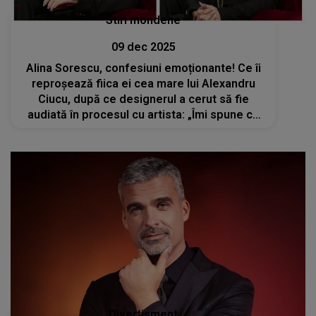
Stiri mondene
09 dec 2025
Alina Sorescu, confesiuni emoționante! Ce îi
reproșează fiica ei cea mare lui Alexandru
Ciucu, după ce designerul a cerut să fie
audiată în procesul cu artista: „Îmi spune că
ea când va fi mare ar vrea să facă dreptate
copiilor care...”
Divertisment