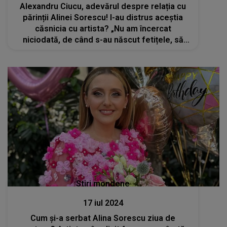
Alexandru Ciucu, adevărul despre relația cu
părinții Alinei Sorescu! I-au distrus aceștia
căsnicia cu artista? „Nu am încercat
niciodată, de când s-au născut fetițele, să
trăim în patru și acesta este unul dintre
marile mele regrete”
Stiri mondene
17 iul 2024
Cum și-a serbat Alina Sorescu ziua de