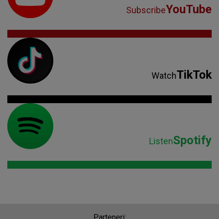
YouTube
Subscribe
TikTok
Watch
Spotify
Listen
Parteneri: