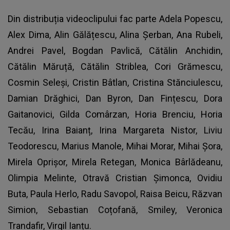
Din distribuția videoclipului fac parte
Adela Popescu
,
Alex Dima, Alin Gălățescu, Alina Șerban, Ana Rubeli,
Andrei Pavel, Bogdan Pavlică, Cătălin Anchidin,
Cătălin Măruță, Cătălin Striblea, Cori Grămescu,
Cosmin Seleși, Cristin Bâtlan, Cristina Stănciulescu,
Damian Drăghici, Dan Byron, Dan Fințescu, Dora
Gaitanovici, Gilda Comârzan, Horia Brenciu, Horia
Tecău, Irina Baianț, Irina Margareta Nistor, Liviu
Teodorescu, Marius Manole, Mihai Morar, Mihai Șora,
Mirela Oprișor, Mirela Retegan, Monica Bârlădeanu,
Olimpia Melinte, Otravă Cristian Șimonca, Ovidiu
Buta, Paula Herlo, Radu Savopol, Raisa Beicu, Răzvan
Simion, Sebastian Coțofană, Smiley, Veronica
Trandafir, Virgil Ianțu.