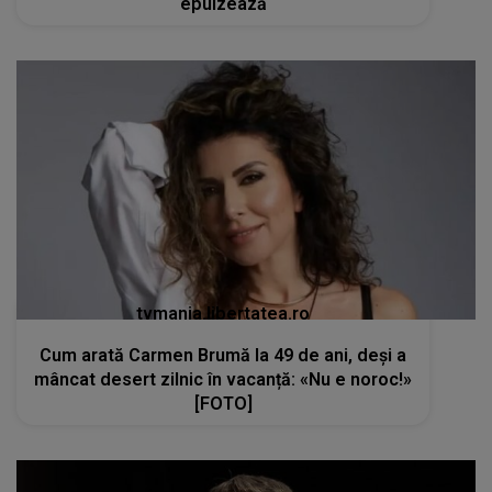
epuizează
tvmania.libertatea.ro
Cum arată Carmen Brumă la 49 de ani, deși a
mâncat desert zilnic în vacanță: «Nu e noroc!»
[FOTO]