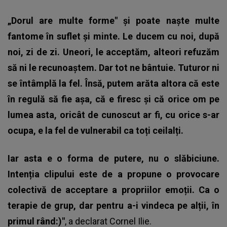
„Dorul are multe forme" și poate naște multe
fantome în suflet și minte. Le ducem cu noi, după
noi, zi de zi. Uneori, le acceptăm, alteori refuzăm
să ni le recunoaștem. Dar tot ne bântuie. Tuturor ni
se întâmplă la fel. Însă, putem arăta altora că este
în regulă să fie așa, că e firesc și că orice om pe
lumea asta, oricât de cunoscut ar fi, cu orice s-ar
ocupa, e la fel de vulnerabil ca toți ceilalți.
Iar asta e o forma de putere, nu o slăbiciune.
Intenția clipului este de a propune o provocare
colectivă de acceptare a propriilor emoții. Ca o
terapie de grup, dar pentru a-i vindeca pe alții, în
primul rând:)"
, a declarat
Cornel Ilie
.