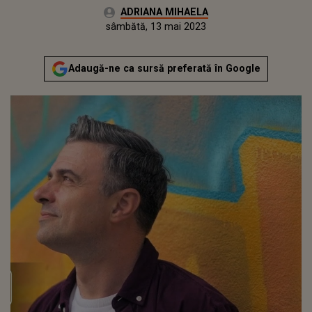
Autor:
ADRIANA MIHAELA
Publicat:
vineri, 13 mai 2022
Actualizat:
sâmbătă, 13 mai 2023
Adaugă-ne ca sursă preferată în Google