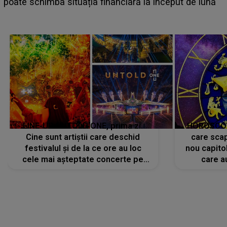
suedeză a ajuns deja în 
financiară la început de lună
camera de hotel
LINE-UP UNTOLD ONE, prima zi.
HOROSCOP 
Cine sunt artiștii care deschid
care scap
festivalul și de la ce ore au loc
nou capitol
cele mai așteptate concerte pe
care a
scena principală?
perioadă 