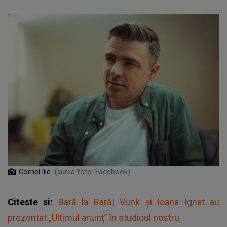
Cornel Ilie
(sursa foto: Facebook)
Citeste si:
Bară la Bară| Vunk și Ioana Ignat au
prezentat „Ultimul anunț” în studioul nostru