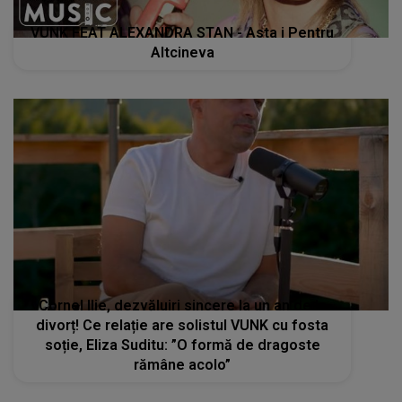
VUNK FEAT ALEXANDRA STAN - Asta i Pentru
Altcineva
Cornel Ilie, dezvăluiri sincere la un an de la
divorț! Ce relație are solistul VUNK cu fosta
soție, Eliza Suditu: ”O formă de dragoste
rămâne acolo”