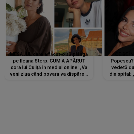
MESAJUL care a făcut-o să plângă
CE SE Î
pe Ileana Sterp. CUM A APĂRUT
Popescu?
sora lui Culiță în mediul online: „Va
vedetă du
veni ziua când povara va dispărea,
din spital:
iar lacrimile...”