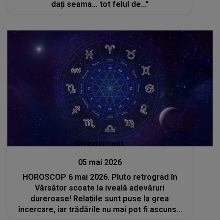
dați seama… tot felul de..."
Divertisment
05 mai 2026
HOROSCOP 6 mai 2026. Pluto retrograd în
Vărsător scoate la iveală adevăruri
dureroase! Relațiile sunt puse la grea
încercare, iar trădările nu mai pot fi ascunse