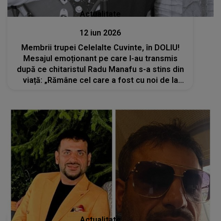
Actualitate
12 iun 2026
Membrii trupei Celelalte Cuvinte, în DOLIU!
Mesajul emoționant pe care l-au transmis
după ce chitaristul Radu Manafu s-a stins din
viață: „Rămâne cel care a fost cu noi de la
începuturi. Îi vom păstra mereu amintirea vie”
Actualitate