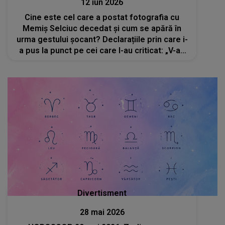
12 iun 2026
Cine este cel care a postat fotografia cu
Memiș Selciuc decedat și cum se apără în
urma gestului șocant? Declarațiile prin care i-
a pus la punct pe cei care l-au criticat: „V-ați
găsit voi să vorbiți aiurea. Am greșit și eu”
Divertisment
28 mai 2026