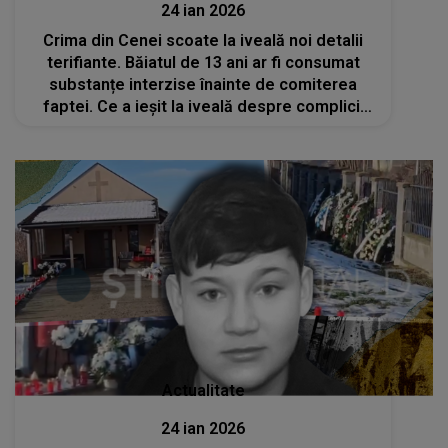
24 ian 2026
Crima din Cenei scoate la iveală noi detalii
terifiante. Băiatul de 13 ani ar fi consumat
substanțe interzise înainte de comiterea
faptei. Ce a ieșit la iveală despre complicii
săi? Anchetatorii s-au îngrozit când au aflat
în amănunt cum s-a...
Actualitate
24 ian 2026