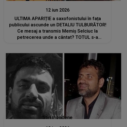
12 iun 2026
ULTIMA APARIȚIE a saxofonistului în fața
publicului ascunde un DETALIU TULBURĂTOR!
Ce mesaj a transmis Memiș Selciuc la
petrecerea unde a cântat? TOTUL s-a
întâmplat în câteva minute după ce A ROSTIT
ACESTE CUVINTE: "Plângea, știa că moare.
Cum a..."
Stiri mondene