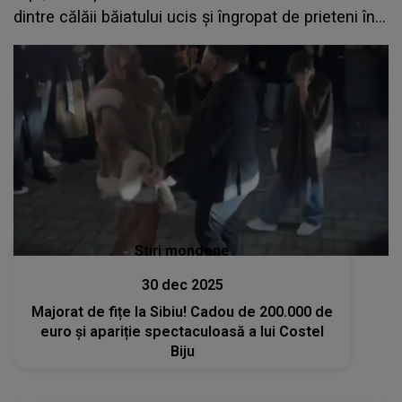
dintre călăii băiatului ucis și îngropat de prieteni în
curtea unei case: "Nicio urmă de..."
Stiri mondene
30 dec 2025
Majorat de fițe la Sibiu! Cadou de 200.000 de
euro și apariție spectaculoasă a lui Costel
Biju