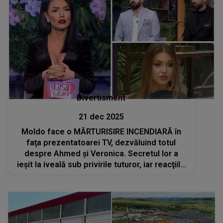
Divertisment
21 dec 2025
Moldo face o MĂRTURISIRE INCENDIARĂ în
faţa prezentatoarei TV, dezvăluind totul
despre Ahmed și Veronica. Secretul lor a
ieșit la iveală sub privirile tuturor, iar reacţiile
din platou sunt DE NECREZUT. Andreea
Mantea: "Care este scuza?"