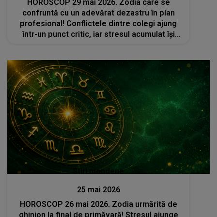
HOROSCOP 29 mai 2026. Zodia care se
confruntă cu un adevărat dezastru în plan
profesional! Conflictele dintre colegi ajung
într-un punct critic, iar stresul acumulat își
pune amprenta asupra sănătății
Stiri mondene
25 mai 2026
HOROSCOP 26 mai 2026. Zodia urmărită de
ghinion la final de primăvară! Stresul ajunge