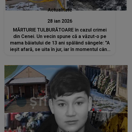
Actualitate
28 ian 2026
MĂRTURIE TULBURĂTOARE în cazul crimei
din Cenei. Un vecin spune că a văzut-o pe
mama băiatului de 13 ani spălând sângele: "A
ieșit afară, se uita în jur, iar în momentul când
m-a văzut, a mers la..." Ce NU s-a spus și CE
S-AR FI ÎNTÂMPLAT, DE FAPT