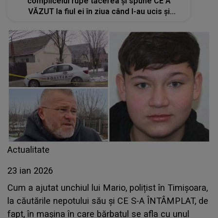
complicelui rupe tăcerea și spune CE A
VĂZUT la fiul ei în ziua când l-au ucis și
îngropat pe băiatul de 15 ani în curtea unei
case: "S-a panicat, nu a mai..."
Actualitate
23 ian 2026
Cum a ajutat unchiul lui Mario, polițist în Timișoara,
la căutările nepotului său și CE S-A ÎNTÂMPLAT, de
fapt, în mașina în care bărbatul se afla cu unul