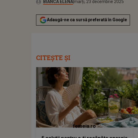
Publicat:
Autor:
marți, 23 decembrie 2025
Actualizat:
BIANCA ELENA
marți, 23 decembrie 2025
Adaugă-ne ca sursă preferată în Google
CITEȘTE ȘI
femeia.ro