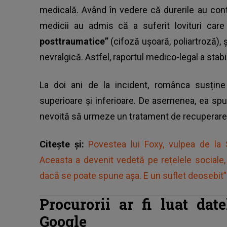
medicală. Având în vedere că durerile au conti
medicii au admis că a suferit lovituri car
posttraumatice”
(cifoză ușoară, poliartroză)
nevralgică. Astfel, raportul medico-legal a stabili
La doi ani de la incident, românca susțin
superioare și inferioare. De asemenea, ea sp
nevoită să urmeze un tratament de recuperare
Citește și:
Povestea lui Foxy, vulpea de la
Aceasta a devenit vedetă pe rețelele sociale, 
dacă se poate spune așa. E un suflet deosebit”
Procurorii ar fi luat da
Google