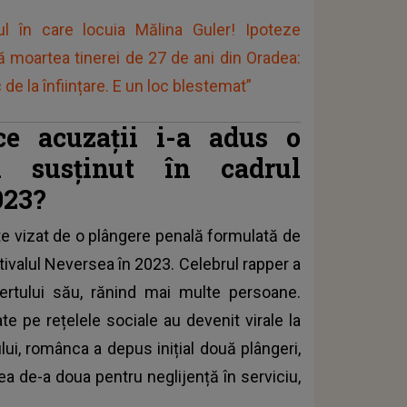
ul în care locuia Mălina Guler! Ipoteze
 moartea tinerei de 27 de ani din Oradea:
e la înființare. E un loc blestemat”
e acuzații i-a adus o
 susținut în cadrul
023?
te vizat de o plângere penală formulată de
tivalul
Neversea în 2023. Celebrul rapper a
certului său, rănind mai multe persoane.
ate pe rețelele sociale au devenit virale la
ui, românca a depus inițial două plângeri,
ea de-a doua pentru neglijență în serviciu,