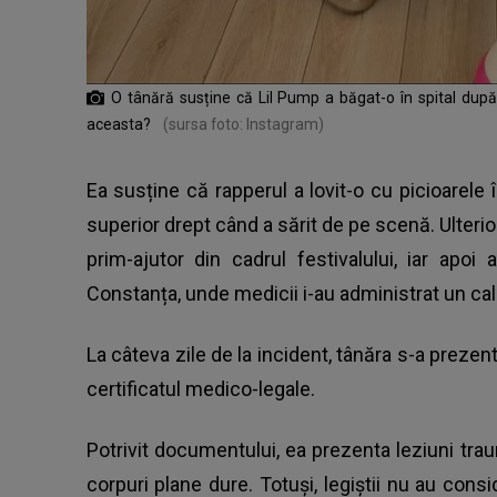
O tânără susține că Lil Pump a băgat-o în spital dup
aceasta?
(sursa foto: Instagram)
Ea susține că rapperul a lovit-o cu picioarele
superior drept când a sărit de pe scenă. Ulterio
prim-ajutor din cadrul festivalului, iar apo
Constanța, unde medicii i-au administrat un cal
La câteva zile de la incident, tânăra s-a prezen
certificatul medico-legale.
Potrivit documentului, ea prezenta leziuni traum
corpuri plane dure. Totuși, legiștii nu au consi