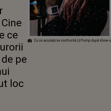
TE LIL PUMP ȘI
r
STE ACUZAT?
RII AR FI
TELE LUI DE PE
 Cine
 ÎN URMA UNUI
T CARE A AVUT
e ce
NEVERSEA
Cu ce acuzații se confruntă Lil Pump după show-u
urorii
i de pe
nui
ut loc