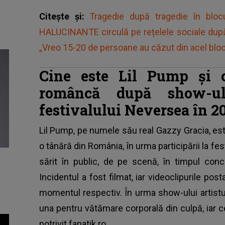
Citește și:
Tragedie după tragedie în bloc
HALUCINANTE circulă pe rețelele sociale după
„Vreo 15-20 de persoane au căzut din acel bloc d
Cine este Lil Pump și c
româncă după show-ul
festivalului Neversea în 2
Lil Pump, pe numele său real Gazzy Gracia, es
o tânără din România, în urma participării la
fes
sărit în public, de pe scenă, în timpul con
Incidentul a fost filmat, iar videoclipurile post
momentul respectiv. În urma show-ului artistul
una pentru vătămare corporală din culpă, iar c
potrivit
fanatik.ro.