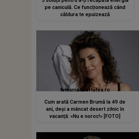
5 soluții pentru a-ți recăpăta energia
pe caniculă. Ce funcționează când
căldura te epuizează
tvmania.libertatea.ro
Cum arată Carmen Brumă la 49 de
ani, deși a mâncat desert zilnic în
vacanță: «Nu e noroc!» [FOTO]