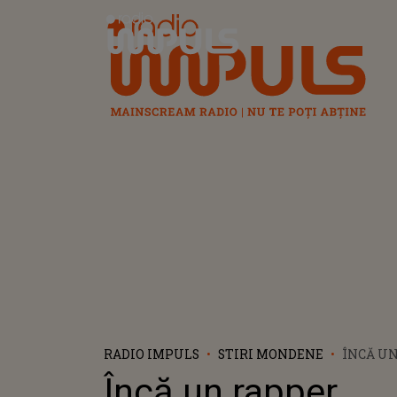
Radio Impuls
RADIO IMPULS
STIRI MONDENE
ÎNCĂ U
AMERIC
Încă un rapper
PENAL Î