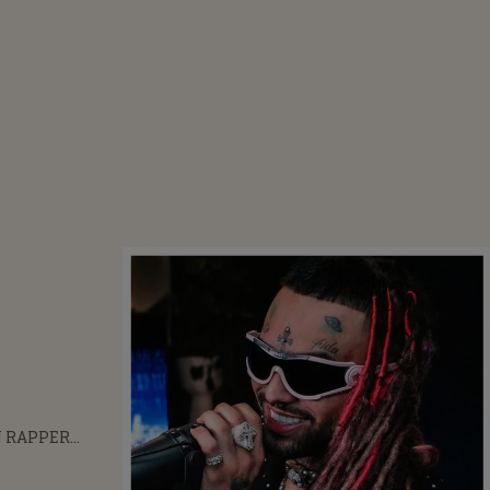
N RAPPER
AN CU DOSAR
N ROMÂNIA!