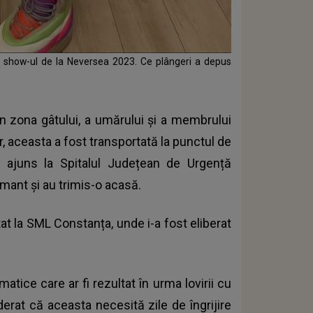
ă show-ul de la Neversea 2023. Ce plângeri a depus
 în zona gâtului, a umărului și a membrului
r, aceasta a fost transportată la punctul de
i a ajuns la Spitalul Județean de Urgență
mant și au trimis-o acasă.
tat la SML Constanța, unde i-a fost eliberat
atice care ar fi rezultat în urma lovirii cu
derat că aceasta necesită zile de îngrijire