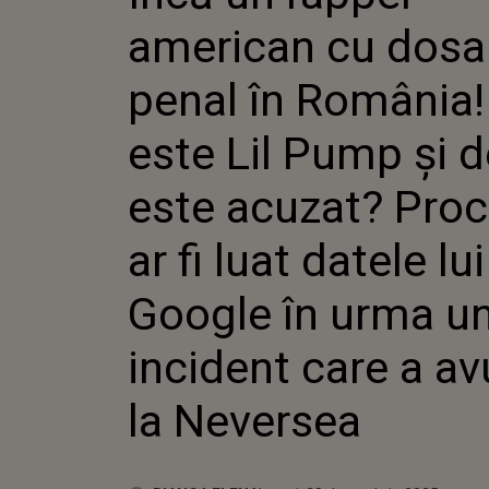
CINE ES
american cu dosa
DE CE E
PROCURO
LUAT DA
penal în România!
GOOGLE
INCIDEN
este Lil Pump și d
LOC LA 
este acuzat? Proc
ar fi luat datele lu
Google în urma u
incident care a av
la Neversea