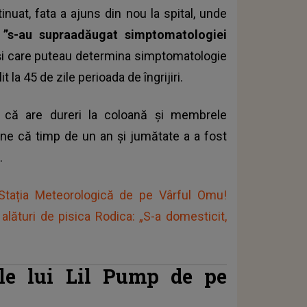
nuat, fata a ajuns din nou la spital, unde
e
”s-au supraadăugat simptomatologiei
, și care puteau determina simptomatologie
t la 45 de zile perioada de îngrijiri.
e că are dureri la coloană și membrele
une că timp de un an și jumătate a a fost
.
 Stația Meteorologică de pe Vârful Omu!
alături de pisica Rodica: „S-a domesticit,
tele lui Lil Pump de pe