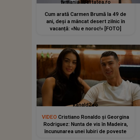
tvmania.libertatea.ro
Cum arată Carmen Brumă la 49 de
ani, deși a mâncat desert zilnic în
vacanță: «Nu e noroc!» [FOTO]
kanald2.ro
VIDEO
Cristiano Ronaldo și Georgina
Rodriguez: Nunta de vis în Madeira,
încununarea unei Iubiri de poveste