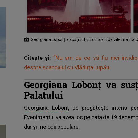
Georgiana Lobonț a susținut un concert de zile mari la C
Citește și:
”Nu am de ce să fiu nici invidio
despre scandalul cu Vlăduţa Lupău
Georgiana Lobonț va susț
Palatului
Georgiana Lobonț
se pregătește intens pent
Evenimentul va avea loc pe data de 19 decembrie
dar și melodii populare.