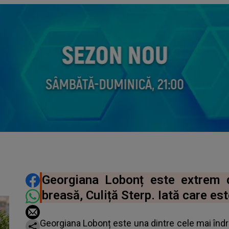
DISTRIBUIE ARTICOLUL
Georgiana Lobonț este extrem 
breasă, Culiță Sterp. Iată care est
Georgiana Lobonț este una dintre cele mai îndrăg