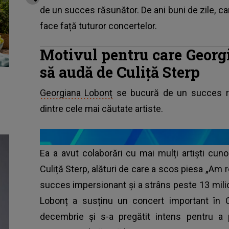
de un succes răsunător. De ani buni de zile, ca
face față tuturor concertelor.
Motivul pentru care Georg
să audă de Culiță Sterp
Georgiana Lobonț
se bucură de un succes ră
dintre cele mai căutate artiste.
Ea a avut colaborări cu mai mulți artiști cun
Culiță Sterp, alături de care a scos piesa „Am rea
succes impersionant și a strâns peste 13 mili
Lobonț a susținu un concert important în 
decembrie și s-a pregătit intens pentru a 