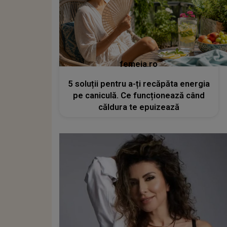
femeia.ro
5 soluții pentru a-ți recăpăta energia
pe caniculă. Ce funcționează când
căldura te epuizează