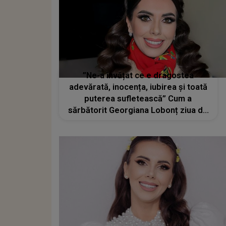
”Ne-a învățat ce e dragostea
adevărată, inocența, iubirea și toată
puterea sufletească” Cum a
sărbătorit Georgiana Lobonț ziua de
naștere a fiului ei