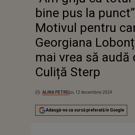
PENTRU
bine pus la punct”
GEORGI
NU MAI 
DE CULI
Motivul pentru ca
Georgiana Lobonț
mai vrea să audă 
Culiță Sterp
Publicat:
Autor:
marți, 12 decembrie 2023
Actualizat:
ALINA PETRE
joi, 12 decembrie 2024
Adaugă-ne ca sursă preferată în Google