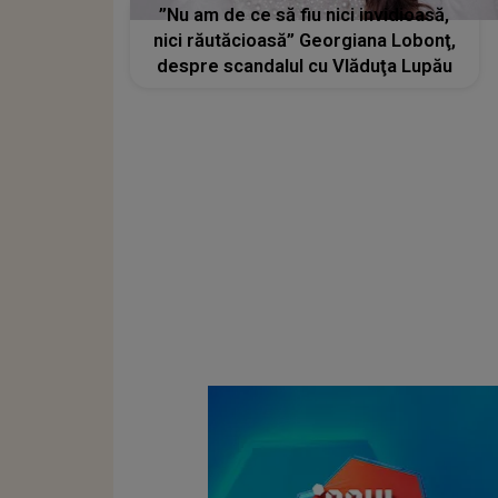
”Nu am de ce să fiu nici invidioasă,
nici răutăcioasă” Georgiana Lobonţ,
despre scandalul cu Vlăduţa Lupău