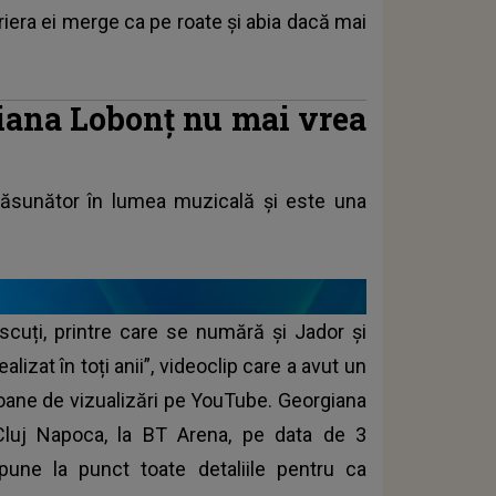
riera ei merge ca pe roate și abia dacă mai
iana Lobonț nu mai vrea
sunător în lumea muzicală și este una
oscuți, printre care se numără și Jador și
lizat în toți anii”, videoclip care a avut un
oane de vizualizări pe YouTube. Georgiana
Cluj Napoca, la BT Arena, pe data de 3
pune la punct toate detaliile pentru ca