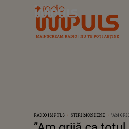
Radio Impuls
RADIO IMPULS
STIRI MONDENE
”AM GRI
FIE BIN
”Am grijă ca totul 
PUNCT”