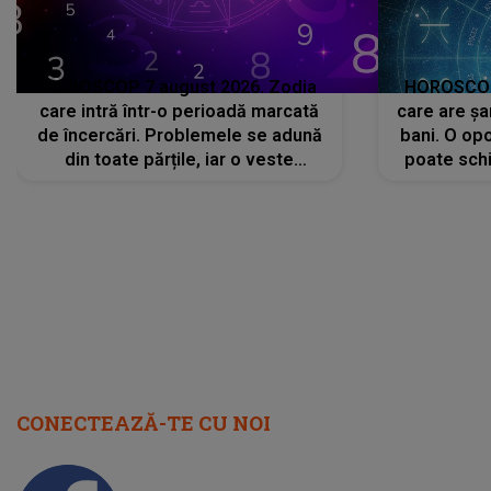
HOROSCOP 7 august 2026. Zodia
HOROSCOP 
care intră într-o perioadă marcată
care are șa
de încercări. Problemele se adună
bani. O opo
din toate părțile, iar o veste
poate schi
neașteptată îi dă planurile peste
la
cap
CONECTEAZĂ-TE CU NOI