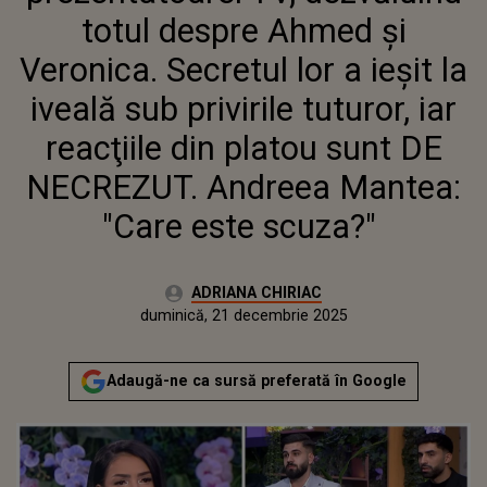
PRIVIRILE TUTUROR, IAR
totul despre Ahmed și
REACŢIILE DIN PLATOU SUNT DE
NECREZUT. ANDREEA MANTEA:
Veronica. Secretul lor a ieșit la
"CARE ESTE SCUZA?"
iveală sub privirile tuturor, iar
reacţiile din platou sunt DE
NECREZUT. Andreea Mantea:
"Care este scuza?"
Autor:
ADRIANA CHIRIAC
Publicat:
duminică, 21 decembrie 2025
Actualizat:
duminică, 21 decembrie 2025
Adaugă-ne ca sursă preferată în Google