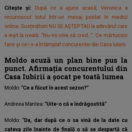
Citește și:
După ce a ajuns acasă, Veronica a
recunoscut totul într-un mesaj postat în mediul
online. Susținătorii NU SE AȘTEPTAU la adevărul care
a ieșit la iveală: "Nu-mi vine să cred...". Ce mărturisiri
face și ce i s-a întâmplat concurentei din Casa Iubirii
Moldo acuză un plan bine pus la
punct. Afirmaţia concurentului din
Casa Iubirii a șocat pe toată lumea
Moldo
:
"Ce a făcut în acest sezon?"
Andreea Mantea:
"Uite-o că e îndrăgostită"
Moldo:
"Da, dar după ce o sa vină de la date cu
cateva zile înainte de finală o să se despartă că