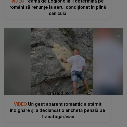
VIDEO
Teama de Legionella îi determină pe
români să renunțe la aerul condiționat în plină
caniculă
kanald2.ro
VIDEO
Un gest aparent romantic a stârnit
indignare și a declanșat o anchetă penală pe
Transfăgărășan