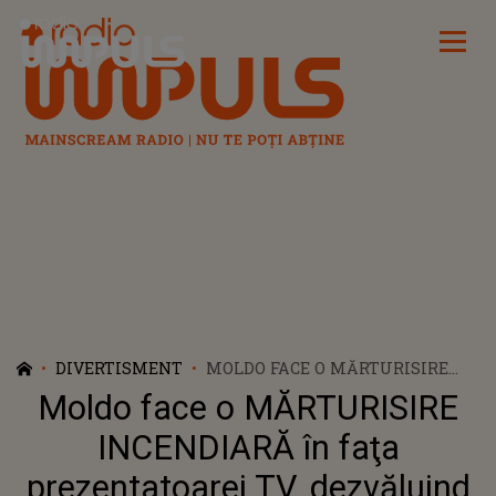
Radio Impuls
DIVERTISMENT
MOLDO FACE O MĂRTURISIRE
INCENDIARĂ ÎN FAŢA
Moldo face o MĂRTURISIRE
PREZENTATOAREI TV,
DEZVĂLUIND TOTUL DESPRE
INCENDIARĂ în faţa
AHMED ȘI VERONICA. SECRETUL
prezentatoarei TV, dezvăluind
LOR A IEȘIT LA IVEALĂ SUB