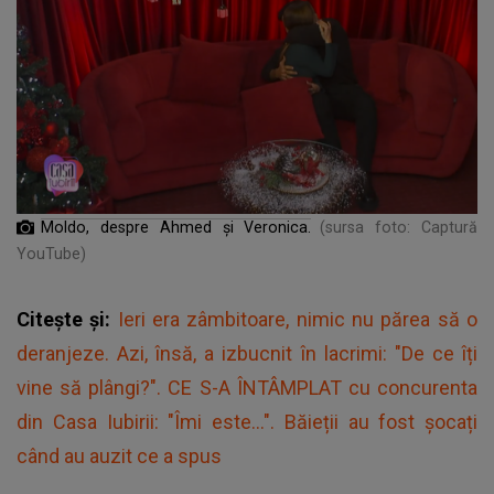
Moldo, despre Ahmed și Veronica.
(sursa foto: Captură
YouTube)
Citește și:
Ieri era zâmbitoare, nimic nu părea să o
deranjeze. Azi, însă, a izbucnit în lacrimi: "De ce îți
vine să plângi?". CE S-A ÎNTÂMPLAT cu concurenta
din Casa Iubirii: "Îmi este...". Băieții au fost șocați
când au auzit ce a spus