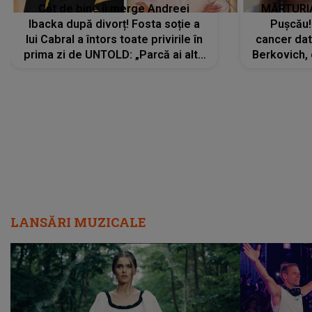
Cât de bine îi merge Andreei
MĂRTURIA
Ibacka după divorț! Fosta soție a
Pușcău!
lui Cabral a întors toate privirile în
cancer dato
prima zi de UNTOLD: „Parcă ai altă
Berkovich, 
strălucire, emani putere,
accident ru
încredere, siguranță...”
Dacă nu 
LANSĂRI MUZICALE