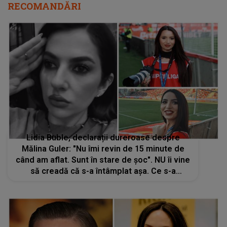
RECOMANDĂRI
Lidia Buble, declarații dureroase despre
Mălina Guler: "Nu îmi revin de 15 minute de
când am aflat. Sunt în stare de șoc". NU îi vine
să creadă că s-a întâmplat așa. Ce s-a
petrecut între ele cu doar 3 zile înainte de
TRAGEDIE: "M-am întâlnit cu ea și..."