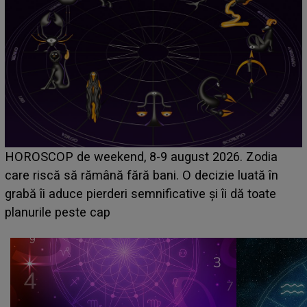
Emanuel a ținut ACEST DETALIU ASCUNS până
acum! În fața Alexandrei, concurentul din Casa Iubirii
face o MĂRTURISIRE NEAȘTEPTATĂ despre mama
sa: "I-am spus și ei în față, eu nu te iubesc pentru
că..."