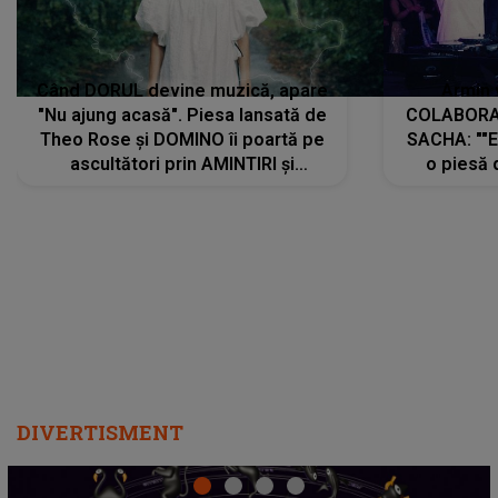
Când DORUL devine muzică, apare
Armin 
"Nu ajung acasă". Piesa lansată de
COLABORAR
Theo Rose și DOMINO îi poartă pe
SACHA: ""E
ascultători prin AMINTIRI și
o piesă 
REGĂSIRI, iar drumul emoțiilor
imediat pre
trece prin sufletul publicului:
cu mine șt
"Pentru toți cei care au plecat
păstrăm do
departe ca să le fie mai bine"
DIVERTISMENT