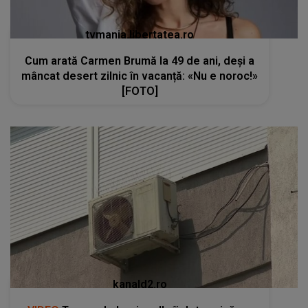
tvmania.libertatea.ro
Cum arată Carmen Brumă la 49 de ani, deși a
mâncat desert zilnic în vacanță: «Nu e noroc!»
[FOTO]
kanald2.ro