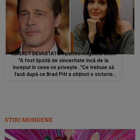
VERDICT DEVASTATOR pentru Angelina Jolie:
"A fost lipsită de sinceritate încă de la
început în ceea ce privește..."Ce trebuie să
facă după ce Brad Pitt a obținut o victorie
importantă în lupta juridică pe care o aveau?
Vedeta are la dispoziție 45 de zile
STIRI MONDENE