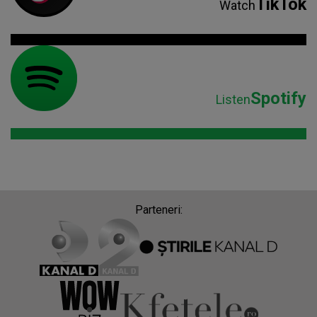
TikTok
Watch
Spotify
Listen
Parteneri: