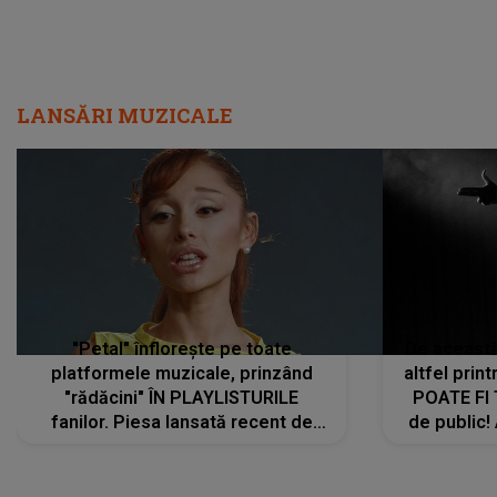
LANSĂRI MUZICALE
"Petal" înflorește pe toate
De această 
platformele muzicale, prinzând
altfel prin
"rădăcini" ÎN PLAYLISTURILE
POATE FI
fanilor. Piesa lansată recent de
de public!
Ariana Grande îi face pe
a lansat V
ascultători SĂ O ASCULTE PE
REPEAT