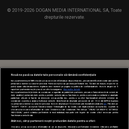
© 2019-2026 DOGAN MEDIA INTERNATIONAL SA, Toate
drepturile rezervate.
Nouă ne pasă ca datele tale personale să rămână confidențiale
Noi și partenerii noștri
589
stocăm și/sau accesăm informații pe dispozitivul dvs., precum identificatorii cookie unici pentru
prelucrarea datelor cu caracter personal. Puteți accepta sau gestiona preferințele dvs. făcând clic mai jos, respectiv vă
puteți opune utilizării unui interes legitim în orice moment pe pagina cu politica de confidențialitate. Aceste alegeri vor fi
raportate partenerilor noștri și nu vă vor afecta navigarea.
Mai multe detalii
Noi si partenerii nostri (retelele de socializare si agentiile de publicitate partenere, precum si furnizorii nostri de servicii de
date analitice) prelucram date pentru a permite website-ului sa functioneze, pentru a personaliza continutul si anunturile
publicitare afisate in functie de interesele si/sau profilul dvs., pentru a va oferi functionalitati aferente retelelor de
socializare si pentru a analiza traficul pe website. Beneficiati de drepturile prevazute de art. 15-22 din GDPR in legatura
cu prelucrarea datelor cu caracter personal. Aceste drepturi pot fi exercitate prin modalitatea indicata
aici
. Prin click pe
“ACCEPT TOATE”, acceptati folosirea tuturor Tehnologiilor de tip Cookie, care implica inclusiv acceptul dvs. cu privire la
stocarea/accesarea informatiilor de catre Vendor-ii cu care colaboram. Prin click pe “VREAU SA MODIFIC SETARILE
INDIVIDUAL” puteti schimba preferintele in mod individual, mai putin cele legate de cookie strict necesare pentru
functionarea website-ului.
Atât noi, cât și partenerii noștri prelucrăm datele pentru a oferi:
Stocarea și/sau accesarea informațiilor de pe un dispozitiv. Măsurarea performanței reclamelor. Utilizarea profilurilor