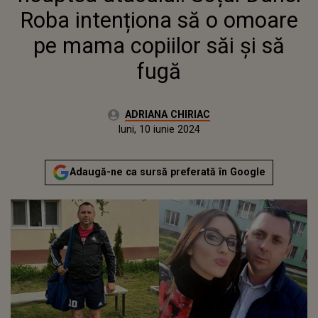
Roba intenționa să o omoare
pe mama copiilor săi și să
fugă
Autor:
ADRIANA CHIRIAC
Publicat:
sâmbătă, 10 iunie 2023
Actualizat:
luni, 10 iunie 2024
Adaugă-ne ca sursă preferată în Google