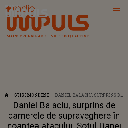
Radio Impuls
STIRI MONDENE
DANIEL BALACIU, SURPRINS DE
CAMERELE DE SUPRAVEGHERE
Daniel Balaciu, surprins de
ÎN NOAPTEA ATACULUI. SOȚUL
DANEI ROBA INTENȚIONA SĂ O
camerele de supraveghere în
OMOARE PE MAMA COPIILOR
noaptea atacului. Soțul Danei
SĂI ȘI SĂ FUGĂ