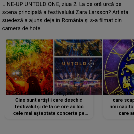
Ce a dezvăluit noua concurentă din "Casa Iubirii" l-a
luat prin surprindere pe Emanuel. CINE ESTE
BĂIATUL VIZAT de Alexandra?! Aflându-se în fața
faptului împlinit, A RECUNOSCUT IMEDIAT: "Am
avut..."
LINE-UP UNTOLD ONE, prima zi.
HOROSCOP 
Cine sunt artiștii care deschid
care scap
festivalul și de la ce ore au loc
nou capitol
cele mai așteptate concerte pe
care a
scena principală?
perioadă 