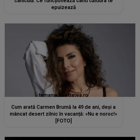
caniculă. Ce funcționează când căldura te
epuizează
tvmania.libertatea.ro
Cum arată Carmen Brumă la 49 de ani, deși a
mâncat desert zilnic în vacanță: «Nu e noroc!»
[FOTO]