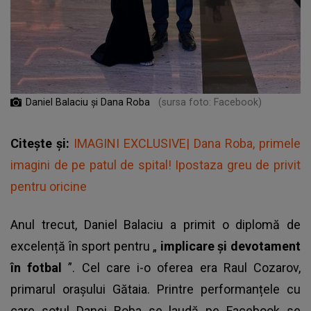
Daniel Balaciu și Dana Roba
(sursa foto: Facebook)
Citește și:
IMAGINI EXCLUSIVE| Dana Roba, primele
imagini de pe patul de spital! Ipostaza greu de privit
pentru oricine
Anul trecut, Daniel Balaciu a primit o diplomă de
excelență în sport pentru „
implicare și devotament
în fotbal
”. Cel care i-o oferea era Raul Cozarov,
primarul orașului Gătaia. Printre performanțele cu
care soțul Danei Roba se laudă pe Facebook se