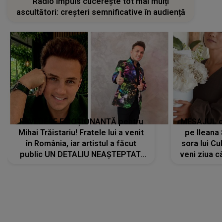
Radio Impuls cucerește tot mai mulți
ascultători: creșteri semnificative în audiență
REVEDERE EMOȚIONANTĂ pentru
MESAJUL ca
Mihai Trăistariu! Fratele lui a venit
pe Ilean
în România, iar artistul a făcut
sora lui Cu
public UN DETALIU NEAȘTEPTAT:
veni ziua c
"Nu știu ce să-i zic. Voi ce spuneți
? Să se..."