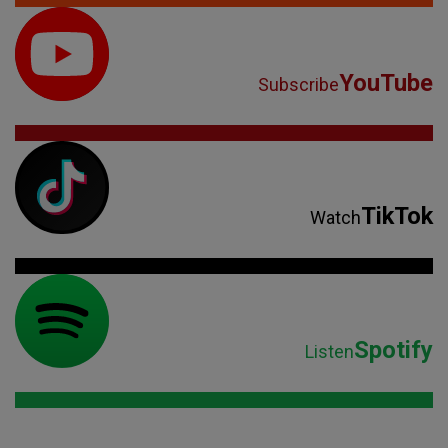
YouTube
Subscribe
TikTok
Watch
Spotify
Listen