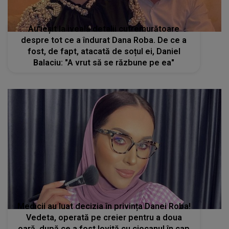
Au ieșit la iveală detalii cutremurătoare
despre tot ce a îndurat Dana Roba. De ce a
fost, de fapt, atacată de soțul ei, Daniel
Balaciu: "A vrut să se răzbune pe ea"
Medicii au luat decizia în privința Danei Roba!
Vedeta, operată pe creier pentru a doua
oară, după ce a fost lovită cu ciocanul în cap