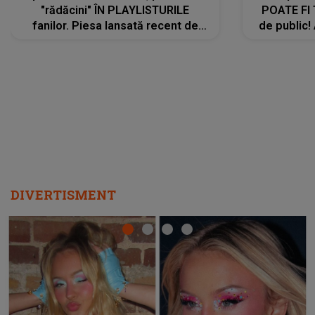
"rădăcini" ÎN PLAYLISTURILE
POATE FI
fanilor. Piesa lansată recent de
de public!
Ariana Grande îi face pe
a lansat V
ascultători SĂ O ASCULTE PE
REPEAT
DIVERTISMENT