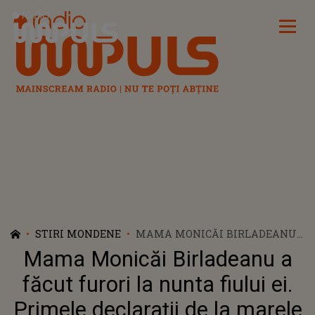
Radio Impuls
STIRI MONDENE
MAMA MONICĂI BIRLADEANU
A FĂCUT FURORI LA NUNTA
Mama Monicăi Birladeanu a
FIULUI EI. PRIMELE
DECLARAȚII DE LA MARELE
făcut furori la nunta fiului ei.
EVENIMENT
Primele declarații de la marele