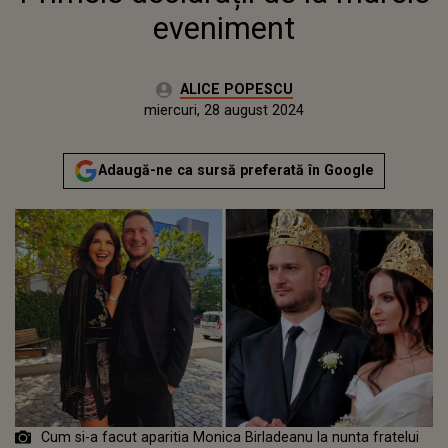
eveniment
Autor:
ALICE POPESCU
Publicat:
marți, 29 august 2023
Actualizat:
miercuri, 28 august 2024
Adaugă-ne ca sursă preferată în Google
Cum si-a facut aparitia Monica Birladeanu la nunta fratelui