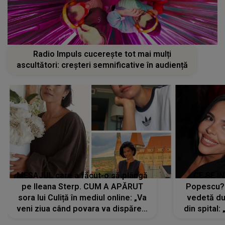
Radio Impuls cucerește tot mai mulți
ascultători: creșteri semnificative în audiență
MESAJUL care a făcut-o să plângă
CE SE Î
pe Ileana Sterp. CUM A APĂRUT
Popescu?
sora lui Culiță în mediul online: „Va
vedetă du
veni ziua când povara va dispărea,
din spital:
iar lacrimile...”