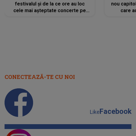
festivalul și de la ce ore au loc
nou capitol
cele mai așteptate concerte pe
care a
scena principală?
perioadă 
CONECTEAZĂ-TE CU NOI
Facebook
Like