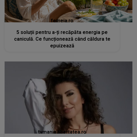
femeia.ro
5 soluții pentru a-ți recăpăta energia pe
caniculă. Ce funcționează când căldura te
epuizează
tvmania.libertatea.ro