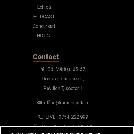
Echipa
PODCAST
Concursuri
HOT40
Contact
Bd. Mărăști 65-67,
Romexpo Intrarea C,
Pavilion T, sector 1
office@radioimpuls.ro
LIVE : 0754-222.999
WhatsApp: 0754-222.999
Nouă ne pasă ca datele tale personale să rămână confidențiale