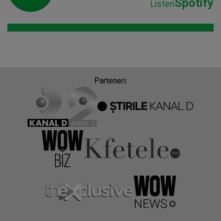
Spotify
Listen
Parteneri: