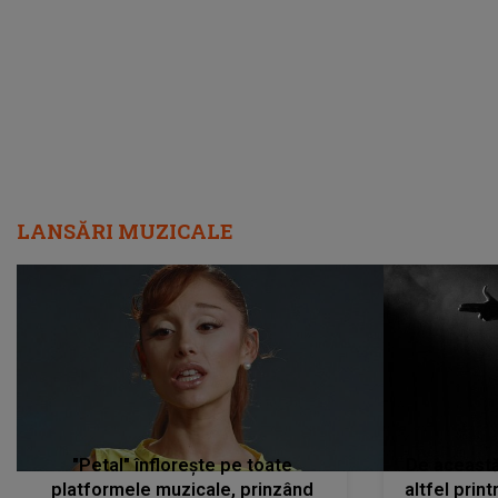
LANSĂRI MUZICALE
"Petal" înflorește pe toate
De această 
platformele muzicale, prinzând
altfel prin