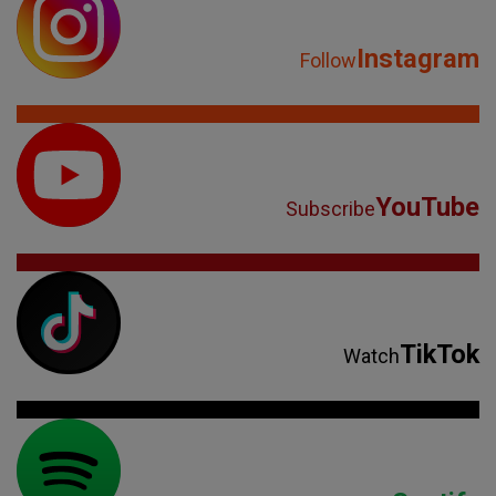
Instagram
Follow
YouTube
Subscribe
TikTok
Watch