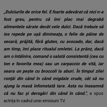
„Dulciurile de orice fel. E foarte adevărat că nici n-a
fost greu, pentru că îmi plac mai degrabă
alimentele sărate decât cele dulci. Dacă trebuie să
ies repede pe uşă dimineaţa, o felie de pâine de
secară, prăjită, fără gluten, cu avocado, dar, dacă
am timp, îmi place ritualul omletei. La prânz, dacă
am o întâlnire, comand o salată consistentă (cea cu
ton e favorita mea) sau un carpaccio de vită, iar
seara un peşte cu broccoli la aburi. În timpul zilei
ronţăi din când în când migdale crude, cât să nu
ajung la masă înfometată tare. Asta nu înseamnă
că nu fac şi derogări din când în când.”
, a spus
actrița în cadrul unei emisiuni TV.