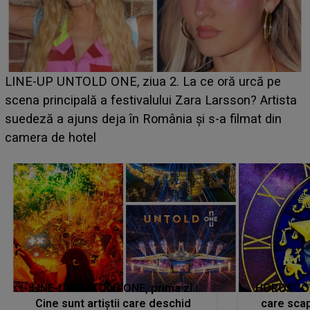
Ce a dezvăluit noua concurentă din "Casa Iubirii" l-a
luat prin surprindere pe Emanuel. CINE ESTE
BĂIATUL VIZAT de Alexandra?! Aflându-se în fața
faptului împlinit, A RECUNOSCUT IMEDIAT: "Am
avut..."
LINE-UP UNTOLD ONE, prima zi.
HOROSCOP 
Cine sunt artiștii care deschid
care scap