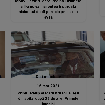
Motivul pentru care Regina Elisabeta
a II-a nu va mai putea fi strigată
niciodată după porecla pe care o
avea
Stiri mondene
16 mar 2021
Prințul Philip al Marii Britanii a ieșit
din spital după 28 de zile. Primele
imagini