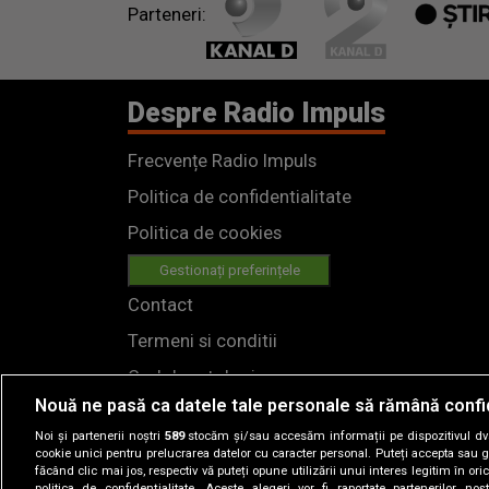
Parteneri:
Despre Radio Impuls
Frecvențe Radio Impuls
Politica de confidentialitate
Politica de cookies
Gestionați preferințele
Contact
Termeni si conditii
Cod deontologic
Nouă ne pasă ca datele tale personale să rămână confi
Regulamente
Noi și partenerii noștri
589
stocăm și/sau accesăm informații pe dispozitivul dvs.
cookie unici pentru prelucrarea datelor cu caracter personal. Puteți accepta sau g
făcând clic mai jos, respectiv vă puteți opune utilizării unui interes legitim în 
politica de confidențialitate. Aceste alegeri vor fi raportate partenerilor no