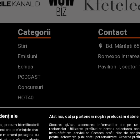
Categorii
Contact
Stiri
Bd. Mărăști 65
Emisiuni
Romexpo Intrarea
Echipa
Pavilion T, sector 
PODCAST
Concursuri
HOT40
dențiale
Atât noi, cât și partenerii noștri prelucrăm datele 
, precum identificatorii
Stocarea și/sau accesarea informațiilor de pe un 
reclamelor. Utilizarea profilurilor pentru selectarea con
estiona preferințele dvs.
îmbunătățirea serviciilor. Crearea profilurilor de conținu
orice moment pe pagina cu
pentru selectarea publicității personalizate. Crearea profil
ștri și nu vă vor afecta