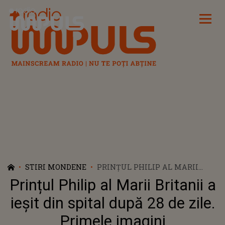
Radio Impuls
STIRI MONDENE
PRINȚUL PHILIP AL MARII
BRITANII A IEȘIT DIN SPITAL
Prințul Philip al Marii Britanii a
DUPĂ 28 DE ZILE. PRIMELE
IMAGINI
ieșit din spital după 28 de zile.
Primele imagini