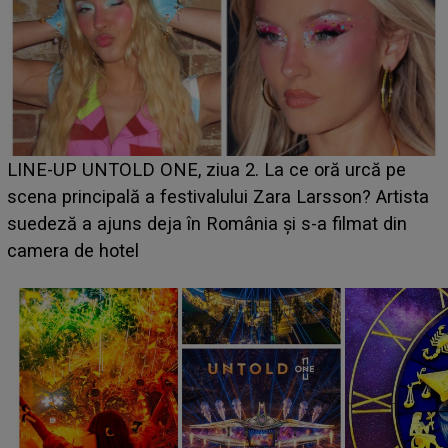
Ce a dezvăluit noua concurentă din "Casa Iubirii" l-a
luat prin surprindere pe Emanuel. CINE ESTE
ta
BĂIATUL VIZAT de Alexandra?! Aflându-se în fața
faptului împlinit, A RECUNOSCUT IMEDIAT: "Am
avut..."