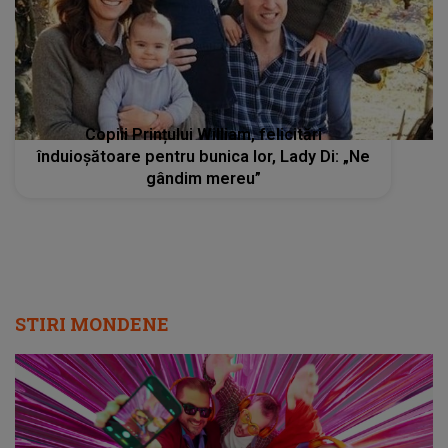
Copiii Prințului William, felicitări
înduioșătoare pentru bunica lor, Lady Di: „Ne
gândim mereu”
STIRI MONDENE