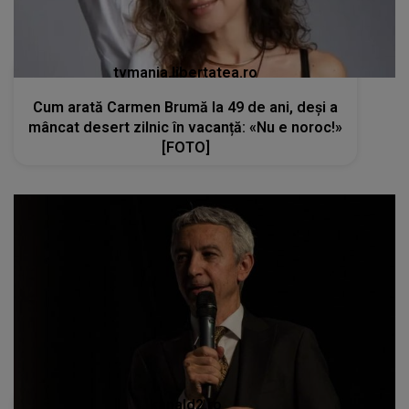
tvmania.libertatea.ro
Cum arată Carmen Brumă la 49 de ani, deși a
mâncat desert zilnic în vacanță: «Nu e noroc!»
[FOTO]
kanald2.ro