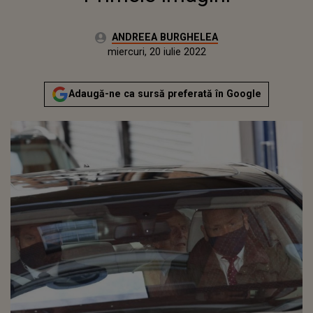
Autor:
ANDREEA BURGHELEA
Publicat:
marți, 16 martie 2021
Actualizat:
miercuri, 20 iulie 2022
Adaugă-ne ca sursă preferată în Google