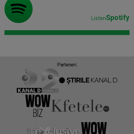
Spotify
Listen
Parteneri: