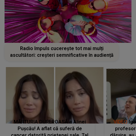
Radio Impuls cucerește tot mai mulți
ascultători: creșteri semnificative în audiență
MĂRTURIA DUREROASĂ a Alinei
VIDEO
Igo
Pușcău! A aflat că suferă de
profesori
cancer datorită prietenei sale, Tal
dăruire, au