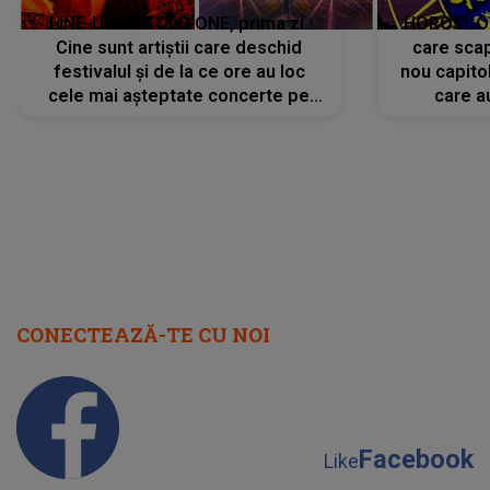
LINE-UP UNTOLD ONE, prima zi.
HOROSCOP 
Cine sunt artiștii care deschid
care scap
festivalul și de la ce ore au loc
nou capitol
cele mai așteptate concerte pe
care a
scena principală?
perioadă 
CONECTEAZĂ-TE CU NOI
Facebook
Like