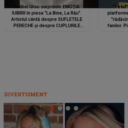
Andrei Ursu surprinde EMOȚIA
"Petal"
IUBIRII în piesa "La Bine, La Rău".
platforme
Artistul cântă despre SUFLETELE
"rădăci
PERECHE și despre CUPLURILE
fanilor. 
care aleg să meargă împreună pe
Arian
același drum, INDIFERENT DE CE LE
ascultă
REZERVĂ VIAȚA
DIVERTISMENT