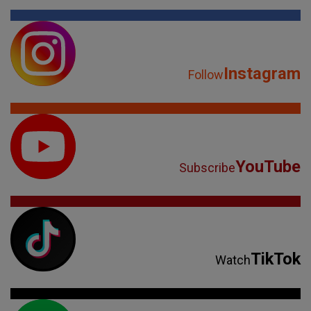
Instagram
Follow
YouTube
Subscribe
TikTok
Watch