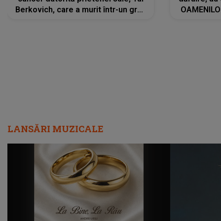
Berkovich, care a murit într-un grav
OAMENILOR
accident rutier: „Mi-a salvat viața.
despre
Dacă nu era ea, nici eu nu mai
amprente 
eram...”
ELEVILOR,
anilor: "
LANSĂRI MUZICALE