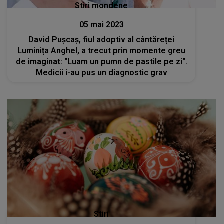
Stiri mondene
05 mai 2023
David Pușcaș, fiul adoptiv al cântăreței
Luminița Anghel, a trecut prin momente greu
de imaginat: "Luam un pumn de pastile pe zi".
Medicii i-au pus un diagnostic grav
Stiri