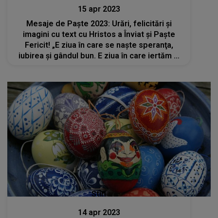
15 apr 2023
Mesaje de Paște 2023: Urări, felicitări și
imagini cu text cu Hristos a Înviat și Paște
Fericit! „E ziua în care se naşte speranţa,
iubirea şi gândul bun. E ziua în care iertăm şi
dăruim. E ziua Învierii Domnului. Paşte fericit!”
Stiri
14 apr 2023