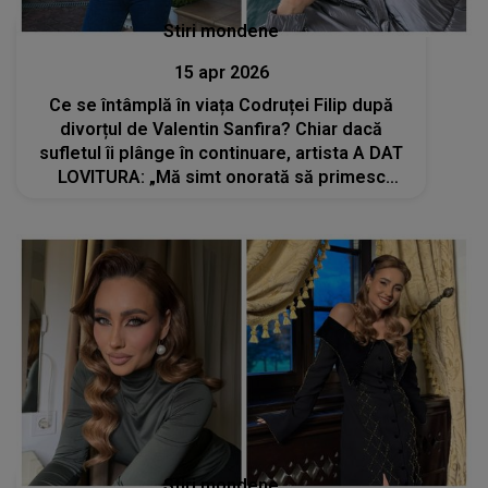
Stiri mondene
15 apr 2026
Ce se întâmplă în viața Codruței Filip după
divorțul de Valentin Sanfira? Chiar dacă
sufletul îi plânge în continuare, artista A DAT
LOVITURA: „Mă simt onorată să primesc
dragostea voastră”
Stiri mondene