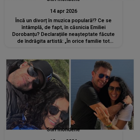
14 apr 2026
Încă un divorț în muzica populară!? Ce se
întâmplă, de fapt, în căsnicia Emiliei
Dorobanțu? Declarațiile neașteptate făcute
de îndrăgita artistă: „În orice familie tot
timpul sunt discuții, certuri, dar...”
Stiri mondene