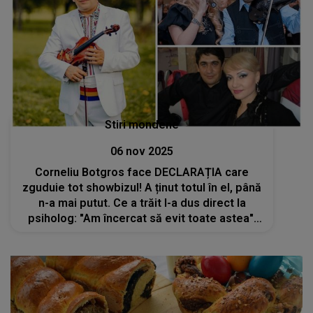
Stiri mondene
06 nov 2025
Corneliu Botgros face DECLARAȚIA care
zguduie tot showbizul! A ținut totul în el, până
n-a mai putut. Ce a trăit l-a dus direct la
psiholog: "Am încercat să evit toate astea".
Ce NU s-a spus niciodată despre divorțul de
Adriana Ochișanu