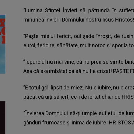
”Lumina Sfintei Învieri să pătrundă în sufle
minunea Învierii Domnului nostru Iisus Hristos!
”Paște mielul fericit, oul şade înroşit, de ruşi
euroi, fericire, sănătate, mult noroc şi spor la to
”Iepuroiul nu mai vine, că nu prea se simte bine
Aşa că s-a îmbătat ca să nu fie crizat! PAȘTE F
”E totul gol, lipsit de miez. Nu e iubire, nu e c
păcat că uiţi să ierţi ce-i de iertat chiar de HR
”Învierea Domnului să-ţi umple sufletul de lum
gânduri frumoase şi inima de iubire! HRISTOS 