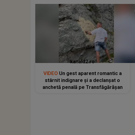
kanald2.ro
VIDEO
Un gest aparent romantic a
stârnit indignare și a declanșat o
anchetă penală pe Transfăgărășan