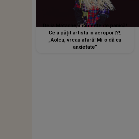
Delia Matache, momente de panică!
Ce a pățit artista în aeroport?!:
„Aoleu, vreau afară! Mi-o dă cu
anxietate”