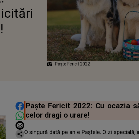
icitări
!
Paşte Fericit 2022
DISTRIBUIE ARTICOLUL
Paşte Fericit 2022: Cu ocazia să
celor dragi o urare!
O singură dată pe an e Paştele. O zi specială,