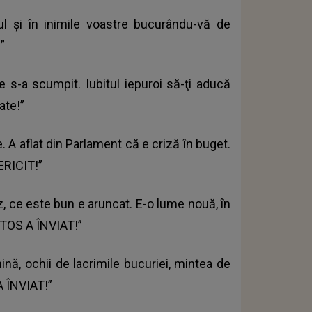
tul şi în inimile voastre bucurându-vă de
”
ne s-a scumpit. Iubitul iepuroi să-ţi aducă
ate!”
. A aflat din Parlament că e criză în buget.
ERICIT!”
rez, ce este bun e aruncat. E-o lume nouă, în
ISTOS A ÎNVIAT!”
ină, ochii de lacrimile bucuriei, mintea de
A ÎNVIAT!”