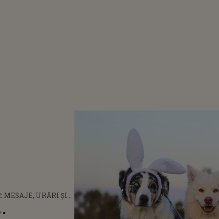
: MESAJE, URĂRI ŞI
STOS A ÎNVIAT!
: