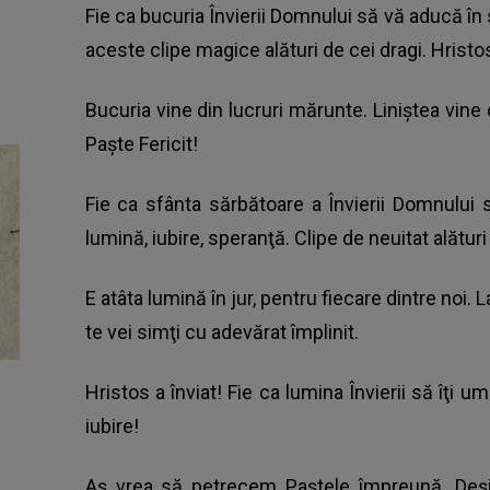
Fie ca bucuria Învierii Domnului să vă aducă în s
aceste clipe magice alături de cei dragi. Hristos
Bucuria vine din lucruri mărunte. Liniştea vine 
Paşte Fericit!
Fie ca sfânta sărbătoare a Învierii Domnului s
lumină, iubire, speranţă. Clipe de neuitat alături
E atâta lumină în jur, pentru fiecare dintre noi. 
te vei simţi cu adevărat împlinit.
Hristos a înviat! Fie ca lumina Învierii să îţi um
iubire!
Aş vrea să petrecem Paştele împreună. Deşi şt