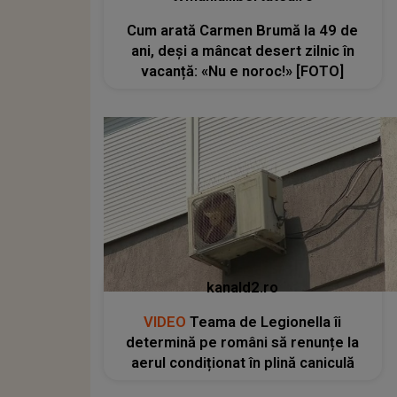
Cum arată Carmen Brumă la 49 de
ani, deși a mâncat desert zilnic în
vacanță: «Nu e noroc!» [FOTO]
kanald2.ro
VIDEO
Teama de Legionella îi
determină pe români să renunțe la
aerul condiționat în plină caniculă