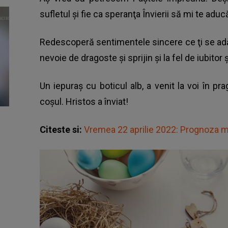
sufletul şi fie ca speranţa Învierii să mi te adu
Redescoperă sentimentele sincere ce ţi se adăp
nevoie de dragoste şi sprijin şi la fel de iubitor 
Un iepuraş cu boticul alb, a venit la voi în p
coşul. Hristos a înviat!
Citeste si:
Vremea 22 aprilie 2022: Prognoza m