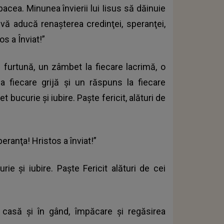
pacea. Minunea învierii lui Iisus să dăinuie
 vă aducă renaşterea credinţei, speranţei,
os a Înviat!”
furtună, un zâmbet la fiecare lacrimă, o
a fiecare grijă şi un răspuns la fiecare
t bucurie şi iubire. Paște fericit, alături de
eranţa! Hristos a înviat!”
rie şi iubire. Paște Fericit alături de cei
casă şi în gând, împăcare şi regăsirea