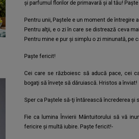
şi parfumul florilor de primavară şi al tău! Paşte 
Pentru unii, Paştele e un moment de întregire a f
Pentru alţii, e o zi în care se distrează ceva m
Pentru mine e pur şi simplu o zi minunată, pe 
Paşte fericit!
Cei care se războiesc să aducă pace, cei ca
bogaţi să înveţe să dăruiască. Hristos a înviat!
Sper ca Paştele să-ţi întărească încrederea şi s
Fie ca lumina Învierii Mântuitorului să vă i
fericire şi multă iubire. Paşte fericit!-