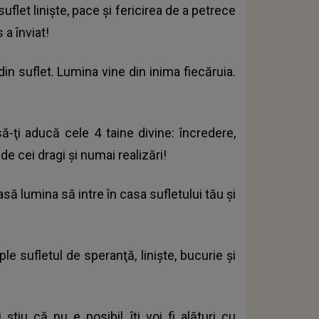
uflet linişte, pace şi fericirea de a petrece
 a înviat!
din suflet. Lumina vine din inima fiecăruia.
ă-ţi aducă cele 4 taine divine: încredere,
 de cei dragi şi numai realizări!
Lasă lumina să intre în casa sufletului tău şi
ple sufletul de speranţă, linişte, bucurie şi
iu că nu e posibil, îţi voi fi alături cu