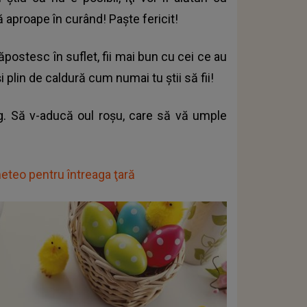
că aproape în curând! Paşte fericit!
ostesc în suflet, fii mai bun cu cei ce au
şi plin de caldură cum numai tu ştii să fii!
rag. Să v-aducă oul roşu, care să vă umple
eteo pentru întreaga ţară