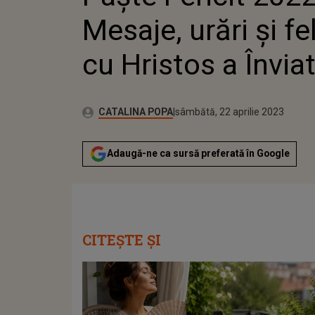
Mesaje, urări şi fel
cu Hristos a Înviat
Publicat:
Autor:
vineri, 22 aprilie 2022
Actualizat:
CATALINA POPA
sâmbătă, 22 aprilie 2023
Adaugă-ne ca sursă preferată în Google
CITEȘTE ȘI