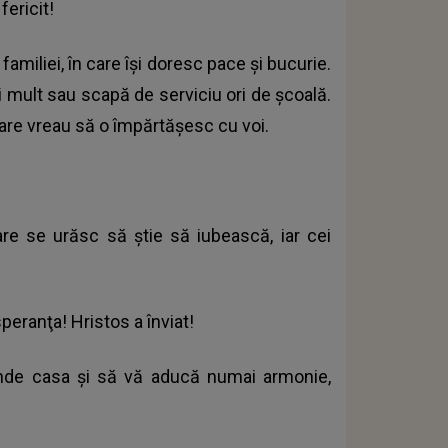
fericit!
amiliei, în care îşi doresc pace şi bucurie.
ai mult sau scapă de serviciu ori de şcoală.
care vreau să o împărtăşesc cu voi.
re se urăsc să ştie să iubească, iar cei
peranţa! Hristos a înviat!
nunde casa şi să vă aducă numai armonie,