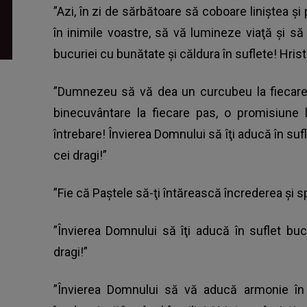
”Azi, în zi de sărbătoare să coboare liniştea şi 
în inimile voastre, să vă lumineze viaţă şi să
bucuriei cu bunătate şi căldura în suflete! Hrist
”Dumnezeu să vă dea un curcubeu la fiecare 
binecuvântare la fiecare pas, o promisiune l
întrebare! Învierea Domnului să îţi aducă în sufle
cei dragi!”
”Fie că Paştele să-ţi întărească încrederea şi sp
”Învierea Domnului să îţi aducă în suflet bucu
dragi!”
”Învierea Domnului să vă aducă armonie în 