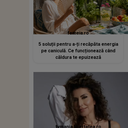
femeia.ro
5 soluții pentru a-ți recăpăta energia
pe caniculă. Ce funcționează când
căldura te epuizează
tvmania.libertatea.ro