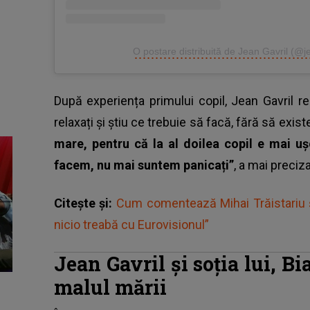
O postare distribuită de Jean Gavril (@j
După experiența primului copil, Jean Gavril r
relaxați și știu ce trebuie să facă, fără să exi
mare, pentru că la al doilea copil e mai u
facem, nu mai suntem panicați”
, a mai preciza
Citește și:
Cum comentează Mihai Trăistariu ș
nicio treabă cu Eurovisionul”
Jean Gavril și soția lui, B
malul mării