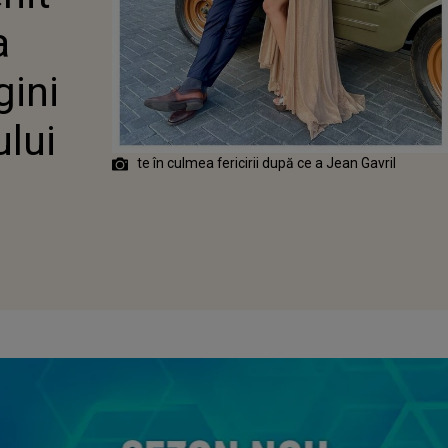
 CU
a
LUL
ULUI
gini
ului
te în culmea fericirii după ce a Jean Gavril