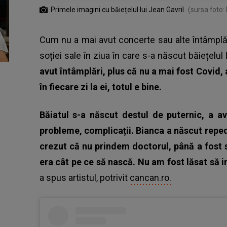
Primele imagini cu băiețelul lui Jean Gavril
(sursa foto:
Cum nu a mai avut concerte sau alte întâmplări
soției sale în ziua în care s-a născut băiețelul 
avut întâmplări, plus că nu a mai fost Covid, 
în fiecare zi la ei, totul e bine.
Băiatul s-a născut destul de puternic, a a
probleme, complicații. Bianca a născut reped
crezut că nu prindem doctorul, până a fost s
era cât pe ce să nască. Nu am fost lăsat să i
a spus artistul, potrivit
cancan.ro.