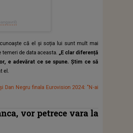
eangavril)
ecunoaște că el și soția lui sunt mult mai
ste temeri de data aceasta.
„E clar diferență
șor, e adevărat ce se spune. Știm ce să
t el.
i Dan Negru finala Eurovision 2024: "N-ai
ianca, vor petrece vara la