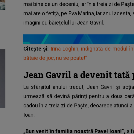
mai bine de un deceniu, iar în a treia zi de Pașt
mai are o fetiță, pe Eva Marina, iar anul acesta, s
imagini cu băiețelul lui Jean Gavril.
Citește și:
Irina Loghin, indignată de modul în
bătaie de joc, nu se poate!”
Jean Gavril a devenit tată
La sfârșitul anului trecut,
Jean Gavril și soția
urmează să devină părinți pentru a doua oară
cadou în a treia zi de Paște, deoarece atunci a
Ioan.
„Bun venit în familia noastră Pavel Ioan!”,
a f