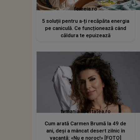
femeia.ro
5 soluții pentru a-ți recăpăta energia
pe caniculă. Ce funcționează când
căldura te epuizează
tvmania.libertatea.ro
Cum arată Carmen Brumă la 49 de
ani, deși a mâncat desert zilnic în
vacanță: «Nu e noroc!» [FOTO]