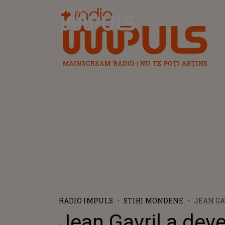
Radio Impuls
RADIO IMPULS
STIRI MONDENE
JEAN GA
DEVENI
Jean Gavril a deve
A DOUA 