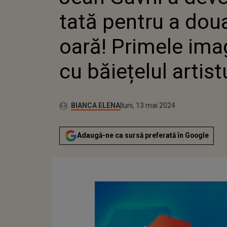
IMAGINI
tată pentru a dou
BĂIEȚE
ARTIST
oară! Primele ima
cu băiețelul artist
Autor:
Publicat:
BIANCA ELENA
luni, 13 mai 2024
Adaugă-ne ca sursă preferată în Google