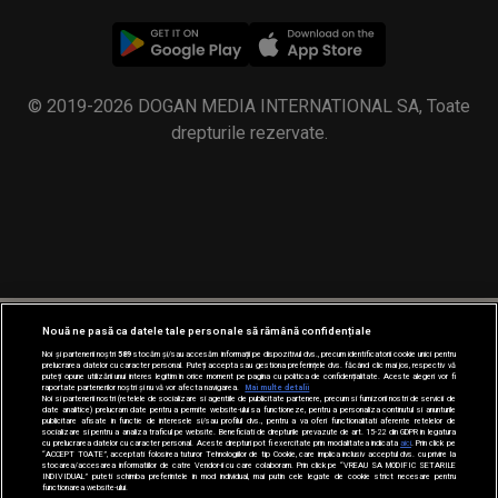
© 2019-2026 DOGAN MEDIA INTERNATIONAL SA, Toate
drepturile rezervate.
Nouă ne pasă ca datele tale personale să rămână confidențiale
Noi și partenerii noștri
589
stocăm și/sau accesăm informații pe dispozitivul dvs., precum identificatorii cookie unici pentru
prelucrarea datelor cu caracter personal. Puteți accepta sau gestiona preferințele dvs. făcând clic mai jos, respectiv vă
puteți opune utilizării unui interes legitim în orice moment pe pagina cu politica de confidențialitate. Aceste alegeri vor fi
raportate partenerilor noștri și nu vă vor afecta navigarea.
Mai multe detalii
Noi si partenerii nostri (retelele de socializare si agentiile de publicitate partenere, precum si furnizorii nostri de servicii de
date analitice) prelucram date pentru a permite website-ului sa functioneze, pentru a personaliza continutul si anunturile
publicitare afisate in functie de interesele si/sau profilul dvs., pentru a va oferi functionalitati aferente retelelor de
socializare si pentru a analiza traficul pe website. Beneficiati de drepturile prevazute de art. 15-22 din GDPR in legatura
cu prelucrarea datelor cu caracter personal. Aceste drepturi pot fi exercitate prin modalitatea indicata
aici
. Prin click pe
“ACCEPT TOATE”, acceptati folosirea tuturor Tehnologiilor de tip Cookie, care implica inclusiv acceptul dvs. cu privire la
stocarea/accesarea informatiilor de catre Vendor-ii cu care colaboram. Prin click pe “VREAU SA MODIFIC SETARILE
INDIVIDUAL” puteti schimba preferintele in mod individual, mai putin cele legate de cookie strict necesare pentru
functionarea website-ului.