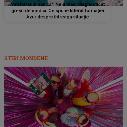
"Am intrat în panică". Nelu Vlad, diagnosticat
greşit de medici. Ce spune liderul formației
Azur despre întreaga situație
STIRI MONDENE