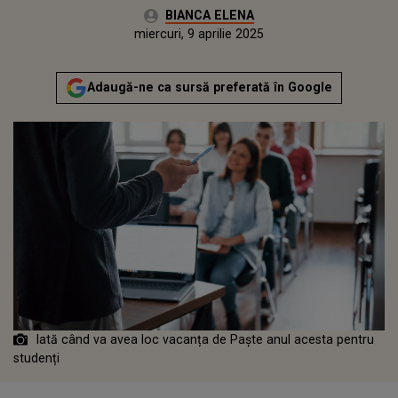
Autor:
BIANCA ELENA
Publicat:
marți, 9 aprilie 2024
Actualizat:
miercuri, 9 aprilie 2025
Adaugă-ne ca sursă preferată în Google
Iată când va avea loc vacanța de Paște anul acesta pentru
studenți