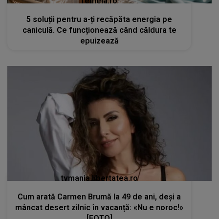
femeia.ro
5 soluții pentru a-ți recăpăta energia pe
caniculă. Ce funcționează când căldura te
epuizează
tvmania.libertatea.ro
Cum arată Carmen Brumă la 49 de ani, deși a
mâncat desert zilnic în vacanță: «Nu e noroc!»
[FOTO]