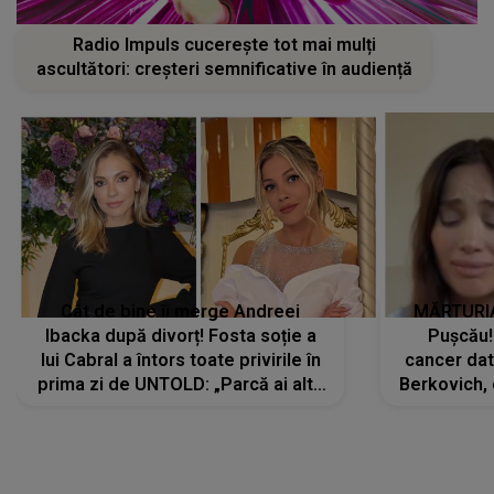
Radio Impuls cucerește tot mai mulți
ascultători: creșteri semnificative în audiență
Cât de bine îi merge Andreei
MĂRTURIA
Ibacka după divorț! Fosta soție a
Pușcău!
lui Cabral a întors toate privirile în
cancer dato
prima zi de UNTOLD: „Parcă ai altă
Berkovich, 
strălucire, emani putere,
accident ru
încredere, siguranță...”
Dacă nu 