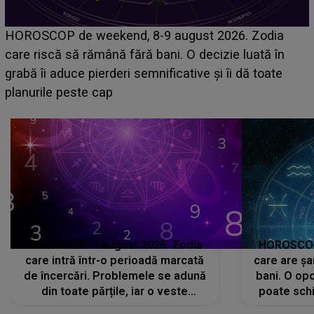
Emanuel a ținut ACEST DETALIU ASCUNS până
acum! În fața Alexandrei, concurentul din Casa Iubirii
face o MĂRTURISIRE NEAȘTEPTATĂ despre mama
sa: "I-am spus și ei în față, eu nu te iubesc pentru
că..."
HOROSCOP 7 august 2026. Zodia
HOROSCOP 
care intră într-o perioadă marcată
care are șa
de încercări. Problemele se adună
bani. O opo
din toate părțile, iar o veste
poate schi
neașteptată îi dă planurile peste
la