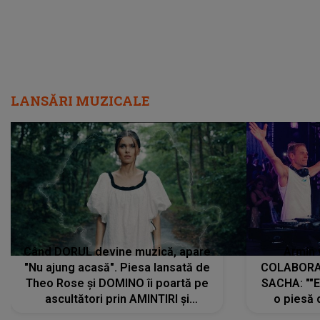
LANSĂRI MUZICALE
Când DORUL devine muzică, apare
Armin 
"Nu ajung acasă". Piesa lansată de
COLABORAR
Theo Rose și DOMINO îi poartă pe
SACHA: ""E
ascultători prin AMINTIRI și
o piesă 
REGĂSIRI, iar drumul emoțiilor
imediat pre