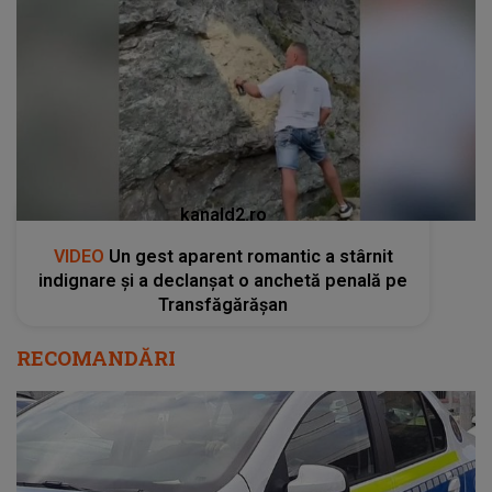
kanald2.ro
VIDEO
Un gest aparent romantic a stârnit
indignare și a declanșat o anchetă penală pe
Transfăgărășan
RECOMANDĂRI