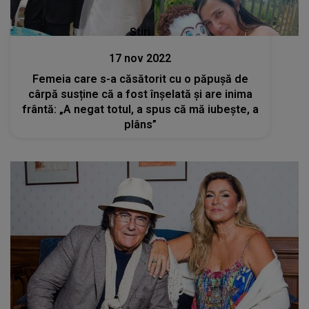
Stiri
17 nov 2022
Femeia care s-a căsătorit cu o păpuşă de
cârpă susține că a fost înșelată și are inima
frântă: „A negat totul, a spus că mă iubește, a
plâns”