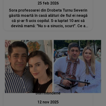
25 feb 2026
Sora profesoarei din Drobeta Turnu Severin
găsită moartă în casă alături de fiul ei neagă
că și-ar fi ucis copilul. S-a luptat 10 ani să
devină mamă: "Nu s-a sinucis, scurt". Ce a
scos la iveală răstoarnă cazul
Stiri mondene
12 nov 2025