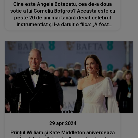
Cine este Angela Botezatu, cea de-a doua
soție a lui Corneliu Botgros? Aceasta este cu
peste 20 de ani mai tânără decât celebrul
instrumentist și i-a dăruit o fiică: „A fost
foarte romantică prima noastră întâlnire”
Stiri mondene
29 apr 2024
Prințul William și Kate Middleton aniversează