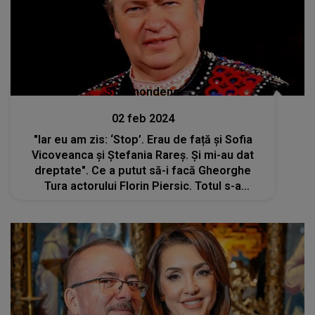
Stiri mondene
02 feb 2024
"Iar eu am zis: ‘Stop’. Erau de față și Sofia
Vicoveanca și Ștefania Rareș. Și mi-au dat
dreptate". Ce a putut să-i facă Gheorghe
Tura actorului Florin Piersic. Totul s-a
întâmplat la aniversarea maestrului