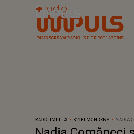
Radio Impuls
RADIO IMPULS
STIRI MONDENE
NADIA C
CONNER,
Nadia Comăneci ș
NUNTĂ!