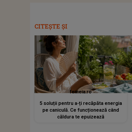
CITEȘTE ȘI
femeia.ro
5 soluții pentru a-ți recăpăta energia
pe caniculă. Ce funcționează când
căldura te epuizează