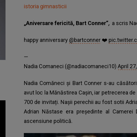
istoria gimnasticii
„Aniversare fericită, Bart Conner”
,
a scris Nad
happy anniversary
@bartconner
❤️
pic.twitte
—
Nadia Comaneci (@nadiacomaneci10)
April 27
Nadia Comăneci și Bart Conner
s-au căsătorit
avut loc la Mănăstirea Cașin, iar petrecerea de 
700 de invitați. Nașii perechii au fost sotii Ad
Adrian Năstase era președinte al Camerei Dep
ascensiune politică.