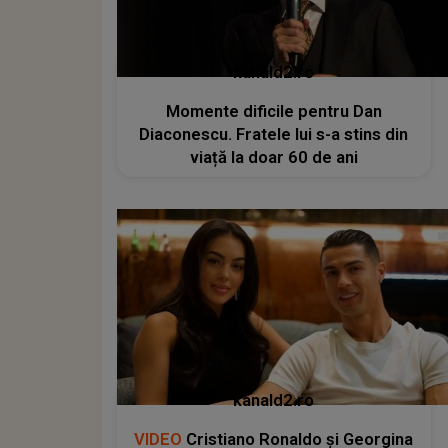
kanald2.ro
Momente dificile pentru Dan
Diaconescu. Fratele lui s-a stins din
viață la doar 60 de ani
kanald2.ro
VIDEO
Cristiano Ronaldo și Georgina