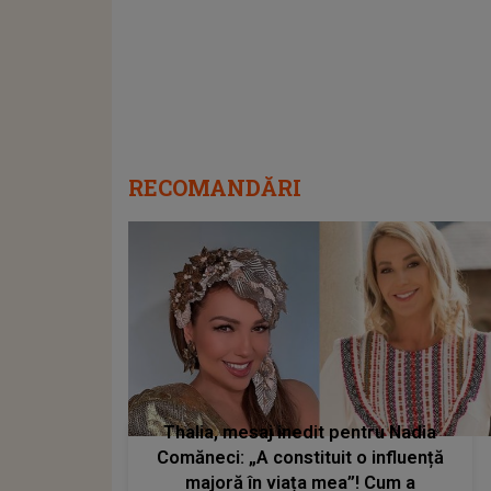
RECOMANDĂRI
Thalia, mesaj inedit pentru Nadia
Comăneci: „A constituit o influență
majoră în viața mea”! Cum a