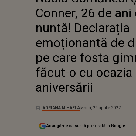
EMOȚIO
Conner, 26 de ani 
CARE FO
O CU OC
nuntă! Declarația
emoționantă de d
pe care fosta gim
făcut-o cu ocazia
aniversării
Autor:
Publicat:
ADRIANA MIHAELA
vineri, 29 aprilie 2022
Adaugă-ne ca sursă preferată în Google