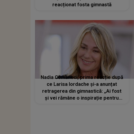
reacționat fosta gimnastă
Nadia Comăneci, prima reacție după
ce Larisa Iordache și-a anunțat
retragerea din gimnastică: „Ai fost
și vei rămâne o inspirație pentru
noua generație”