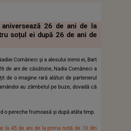
 aniversează 26 de ani de la
ru soțul ei după 26 de ani de
adiei Comăneci și a alesului inimii ei, Bart
a 26 de ani de căsătorie, Nadia Comăneci a
țit de o imagine rară alături de partenerul
ă amândoi au zâmbetul pe buze, dovadă că
fiind o pereche frumoasă și după atâta timp.
r la 45 de ani de la prima notă de 10 din