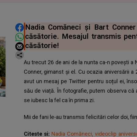
DISTRIBUIE ARTICOLUL
Nadia Comăneci și Bart Conner
căsătorie. Mesajul transmis pent
căsătorie!
Au trecut 26 de ani de la nunta ca-n povești a N
Conner, gimanst și el. Cu ocazia aniversării 
avut un mesaj pe Twitter pentru soțul ei, înso
său de viață. În fotografie, putem observa c
se iubesc la fel ca în prima zi.
Mii de fani le-au transmis felicitări celor doi, 
Citeste si:
Nadia Comăneci, videoclip aniversa