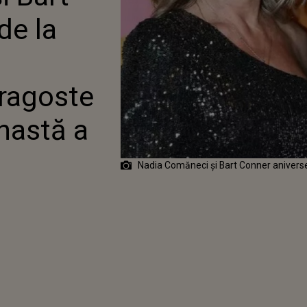
NANTĂ DE DRAGOSTE PE
de la
STA GIMNASTĂ A FĂCUT-
AZIA ANIVERSĂRII
ragoste
nastă a
Nadia Comăneci și Bart Conner aniverse