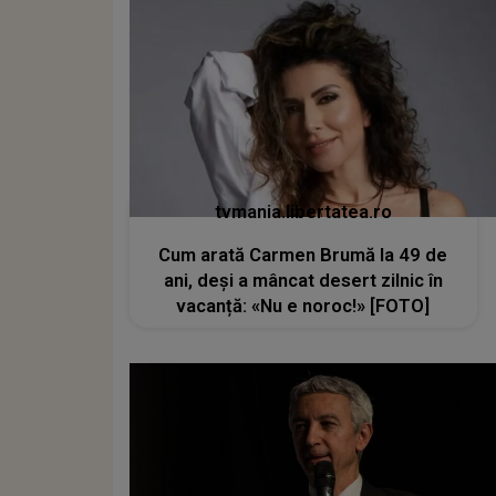
tvmania.libertatea.ro
Cum arată Carmen Brumă la 49 de
ani, deși a mâncat desert zilnic în
vacanță: «Nu e noroc!» [FOTO]