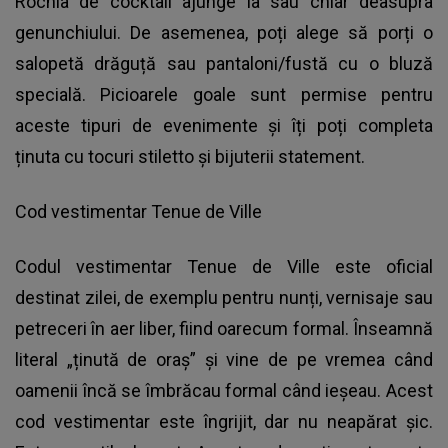
Rochia de cocktail ajunge la sau chiar deasupra
genunchiului. De asemenea, poți alege să porți o
salopetă drăguță sau pantaloni/fustă cu o bluză
specială. Picioarele goale sunt permise pentru
aceste tipuri de evenimente și îți poți completa
ținuta cu tocuri stiletto și bijuterii statement.
Cod vestimentar Tenue de Ville
Codul vestimentar Tenue de Ville este oficial
destinat zilei, de exemplu pentru nunți, vernisaje sau
petreceri în aer liber, fiind oarecum formal. Înseamnă
literal „ținută de oraș” și vine de pe vremea când
oamenii încă se îmbrăcau formal când ieșeau. Acest
cod vestimentar este îngrijit, dar nu neapărat șic.