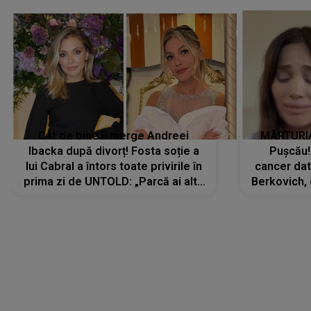
Cât de bine îi merge Andreei
MĂRTURIA
Ibacka după divorț! Fosta soție a
Pușcău!
lui Cabral a întors toate privirile în
cancer dato
prima zi de UNTOLD: „Parcă ai altă
Berkovich, 
strălucire, emani putere,
accident ru
încredere, siguranță...”
Dacă nu 