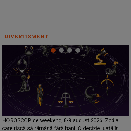
DIVERTISMENT
Emanuel a ținut ACEST DETALIU ASCUNS până
acum! În fața Alexandrei, concurentul din Casa Iubirii