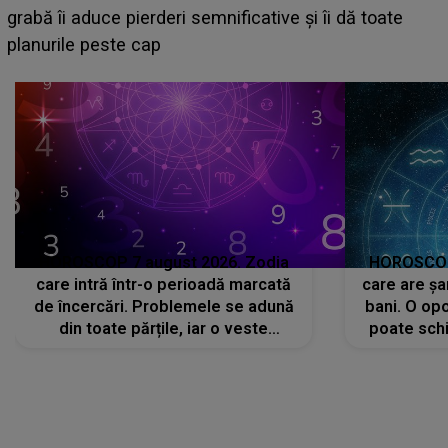
face o MĂRTURISIRE NEAȘTEPTATĂ despre mama
sa: "I-am spus și ei în față, eu nu te iubesc pentru
că..."
HOROSCOP 7 august 2026. Zodia
HOROSCOP 
care intră într-o perioadă marcată
care are șa
de încercări. Problemele se adună
bani. O opo
din toate părțile, iar o veste
poate schi
neașteptată îi dă planurile peste
la
cap