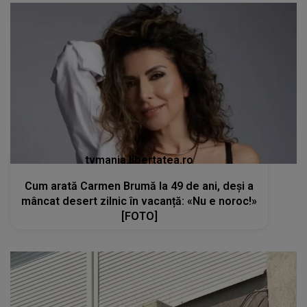
tvmania.libertatea.ro
Cum arată Carmen Brumă la 49 de ani, deși a
mâncat desert zilnic în vacanță: «Nu e noroc!»
[FOTO]