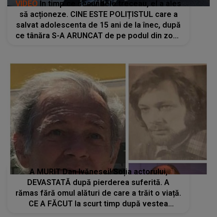
VIDEO
În timp ce secundele treceau, el a ales
să acționeze. CINE ESTE POLIȚISTUL care a
salvat adolescenta de 15 ani de la înec, după
ce tânăra S-A ARUNCAT de pe podul din zona
Catedralei Ostroveni: "A intervenit cu..."
A MURIT Dan Ivănesei! Soția actorului,
DEVASTATĂ după pierderea suferită. A
rămas fără omul alături de care a trăit o viață.
CE A FĂCUT la scurt timp după vestea
tragică: "Până la momentul..."