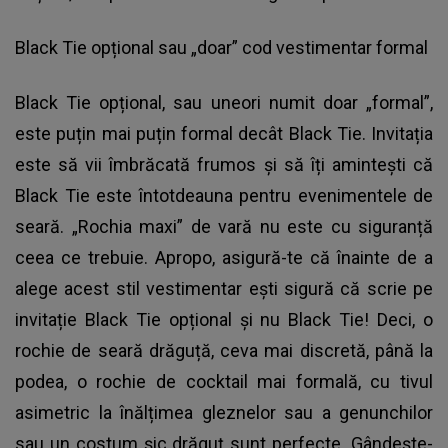
Black Tie opțional sau „doar” cod vestimentar formal
Black Tie opțional, sau uneori numit doar „formal”,
este puțin mai puțin formal decât Black Tie. Invitația
este să vii îmbrăcată frumos și să îți amintești că
Black Tie este întotdeauna pentru evenimentele de
seară. „Rochia maxi” de vară nu este cu siguranță
ceea ce trebuie. Apropo, asigură-te că înainte de a
alege acest stil vestimentar ești sigură că scrie pe
invitație Black Tie opțional și nu Black Tie! Deci, o
rochie de seară drăguță, ceva mai discretă, până la
podea, o rochie de cocktail mai formală, cu tivul
asimetric la înălțimea gleznelor sau a genunchilor
sau un costum șic drăguț sunt perfecte. Gândește-