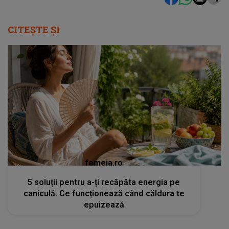
CITEȘTE ȘI
femeia.ro
5 soluții pentru a-ți recăpăta energia pe
caniculă. Ce funcționează când căldura te
epuizează