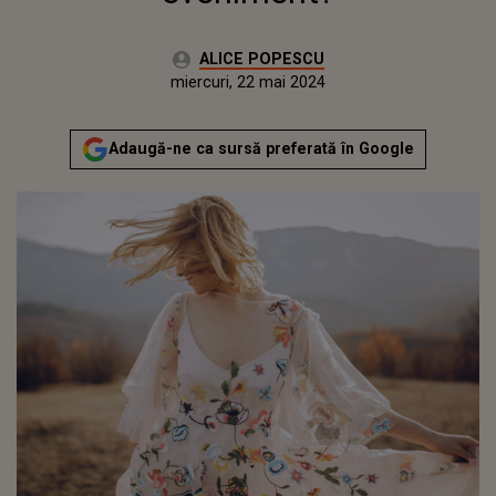
Autor:
ALICE POPESCU
Publicat:
luni, 22 mai 2023
Actualizat:
miercuri, 22 mai 2024
Adaugă-ne ca sursă preferată în Google