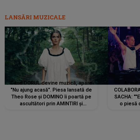
LANSĂRI MUZICALE
Când DORUL devine muzică, apare
Armin 
"Nu ajung acasă". Piesa lansată de
COLABORAR
Theo Rose și DOMINO îi poartă pe
SACHA: ""E
ascultători prin AMINTIRI și
o piesă 
REGĂSIRI, iar drumul emoțiilor
imediat pre
trece prin sufletul publicului:
cu mine șt
"Pentru toți cei care au plecat
păstrăm do
departe ca să le fie mai bine"