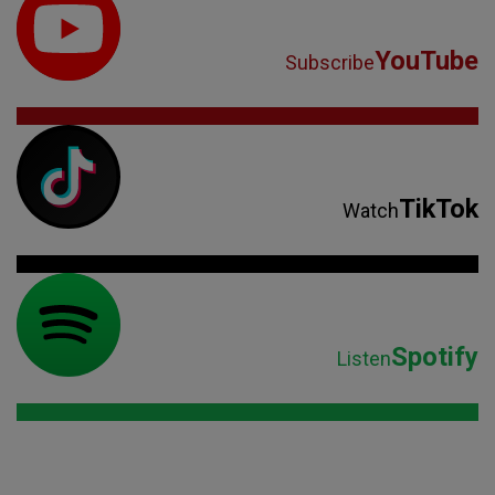
YouTube
Subscribe
TikTok
Watch
Spotify
Listen