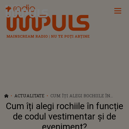
Radio Impuls
ACTUALITATE
CUM ÎȚI ALEGI ROCHIILE ÎN
FUNCȚIE DE CODUL VESTIMENTAR
Cum îți alegi rochiile în funcție
ȘI DE EVENIMENT?
de codul vestimentar și de
eveniment?