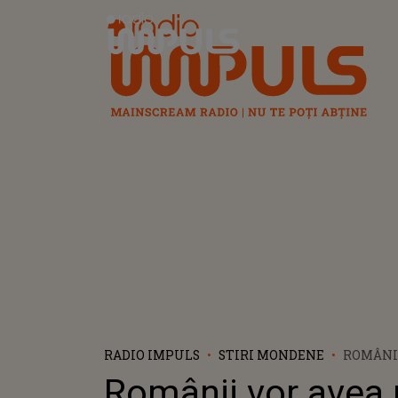
Radio Impuls
RADIO IMPULS
STIRI MONDENE
ROMÂNII
DUMINI
Românii vor avea 
INEDIT!