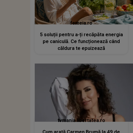
femeia.ro
5 soluții pentru a-ți recăpăta energia
pe caniculă. Ce funcționează când
căldura te epuizează
tvmania.libertatea.ro
Cum arată Carmen Brumă la 49 de