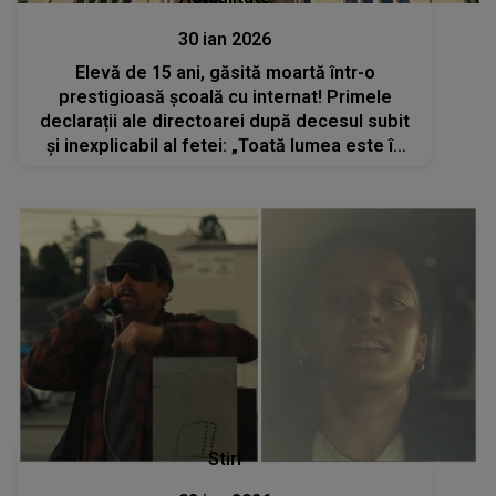
30 ian 2026
Elevă de 15 ani, găsită moartă într-o
prestigioasă școală cu internat! Primele
declarații ale directoarei după decesul subit
și inexplicabil al fetei: „Toată lumea este în
stare de șoc. Pierderea unei vieți atât de
tinere este copleșitoare...”
Stiri