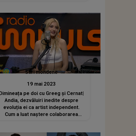
Stiri mondene
19 mai 2023
Dimineața pe doi cu Greeg și Cernat|
Andia, dezvăluiri inedite despre
evoluția ei ca artist independent.
Cum a luat naștere colaborarea
dintre ea și băieții de la DJ Project