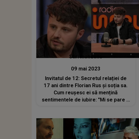
Stiri mondene
09 mai 2023
Invitatul de 12: Secretul relației de
17 ani dintre Florian Rus și soția sa.
Cum reușesc ei să mențină
sentimentele de iubire: "Mi se pare o
minune că am rămas împreună atâția
ani"