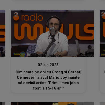
Stiri mondene
02 iun 2023
Dimineața pe doi cu Greeg și Cernat|
Ce meserii a avut Mario Joy înainte
să devină artist: "Primul meu job a
fost la 15-16 ani"