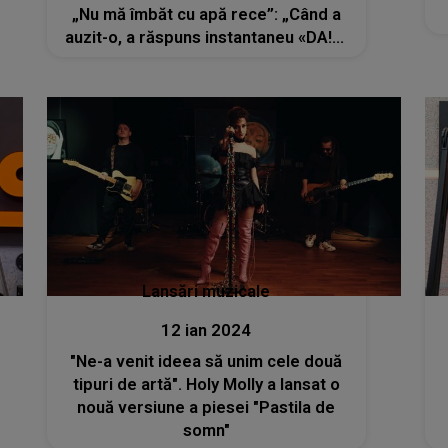
„Nu mă îmbăt cu apă rece”: „Când a
auzit-o, a răspuns instantaneu «DA!»”
.Artistul se pregătește să lanseze și
un nou album
Lansări muzicale
12 ian 2024
"Ne-a venit ideea să unim cele două
tipuri de artă". Holy Molly a lansat o
nouă versiune a piesei "Pastila de
somn"