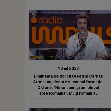
Stiri
10 iul 2023
Dimineața pe doi cu Greeg și Cernat|
Arsenium, despre succesul formației
O-Zone: "Ne-am unit și am plecat
spre România". Mulți români au
copilărit cu piesele lor, însă puțini
știu cum a luat naștere trupa