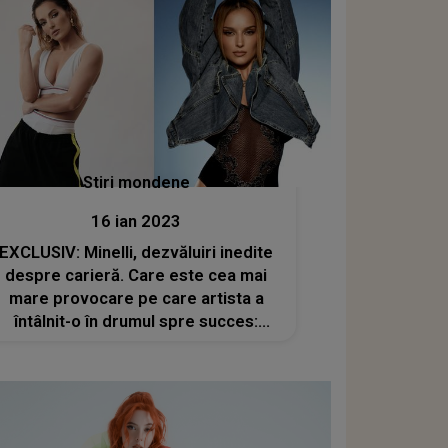
Stiri mondene
16 ian 2023
EXCLUSIV: Minelli, dezvăluiri inedite
despre carieră. Care este cea mai
mare provocare pe care artista a
întâlnit-o în drumul spre succes:
”Eram un pic confuză”