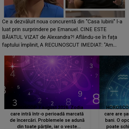
Ce a dezvăluit noua concurentă din "Casa Iubirii" l-a
luat prin surprindere pe Emanuel. CINE ESTE
BĂIATUL VIZAT de Alexandra?! Aflându-se în fața
faptului împlinit, A RECUNOSCUT IMEDIAT: "Am
avut..."
HOROSCOP 7 august 2026. Zodia
HOROSCOP 
care intră într-o perioadă marcată
care are șa
de încercări. Problemele se adună
bani. O opo
din toate părțile, iar o veste
poate schi