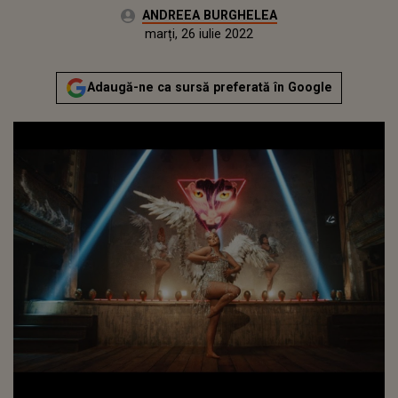
Autor:
ANDREEA BURGHELEA
Publicat:
marți, 22 iunie 2021
Actualizat:
marți, 26 iulie 2022
Adaugă-ne ca sursă preferată în Google