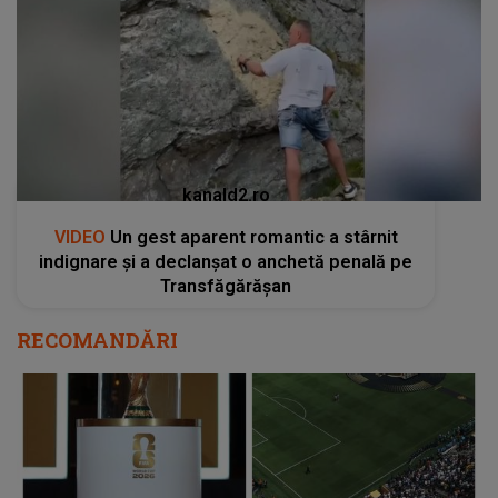
kanald2.ro
VIDEO
Un gest aparent romantic a stârnit
indignare și a declanșat o anchetă penală pe
Transfăgărășan
RECOMANDĂRI