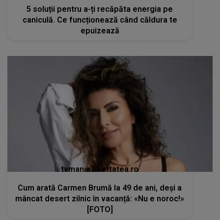
5 soluții pentru a-ți recăpăta energia pe
caniculă. Ce funcționează când căldura te
epuizează
tvmania.libertatea.ro
Cum arată Carmen Brumă la 49 de ani, deși a
mâncat desert zilnic în vacanță: «Nu e noroc!»
[FOTO]