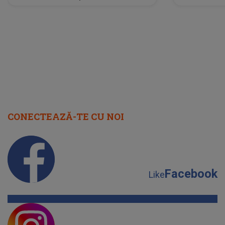
neașteptată îi dă planurile peste
la
cap
CONECTEAZĂ-TE CU NOI
Facebook
Like