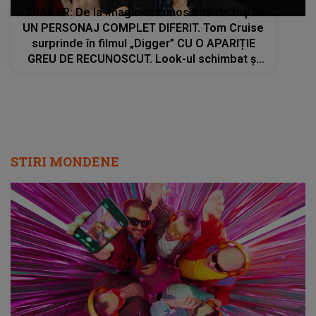
TRAILER: De la imaginea cunoscută de toţi la
UN PERSONAJ COMPLET DIFERIT. Tom Cruise
surprinde în filmul „Digger” CU O APARIȚIE
GREU DE RECUNOSCUT. Look-ul schimbat şi
detaliile personajului au făcut ca mulţi fani să
privească de două ori imaginile
STIRI MONDENE