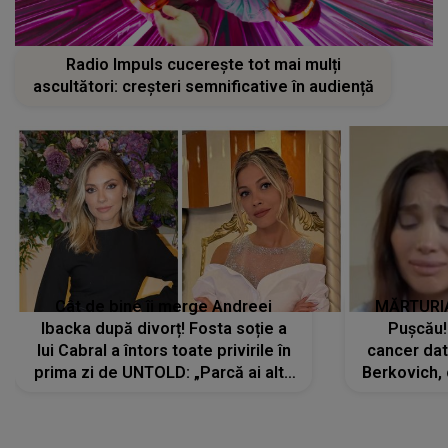
Radio Impuls cucerește tot mai mulți
ascultători: creșteri semnificative în audiență
Cât de bine îi merge Andreei
MĂRTURIA
Ibacka după divorț! Fosta soție a
Pușcău!
lui Cabral a întors toate privirile în
cancer dato
prima zi de UNTOLD: „Parcă ai altă
Berkovich, 
strălucire, emani putere,
accident ru
încredere, siguranță...”
Dacă nu 