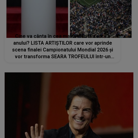
Cine va cânta în cea mai urmărită seară a
anului? LISTA ARTIȘTILOR care vor aprinde
scena finalei Campionatului Mondial 2026 și
vor transforma SEARA TROFEULUI într-un
show de neuitat: "Ceremonia de închidere va
încheia..."