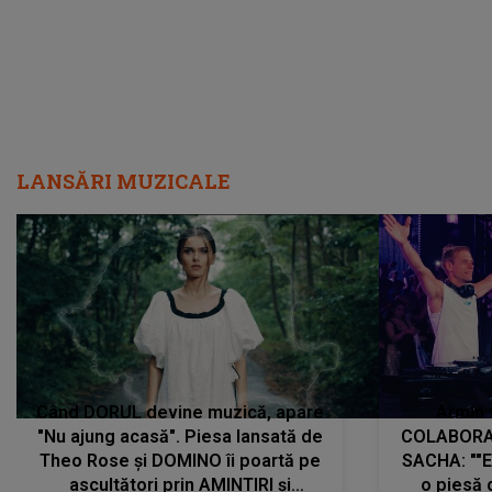
LANSĂRI MUZICALE
Când DORUL devine muzică, apare
Armin 
"Nu ajung acasă". Piesa lansată de
COLABORAR
Theo Rose și DOMINO îi poartă pe
SACHA: ""E
ascultători prin AMINTIRI și
o piesă 