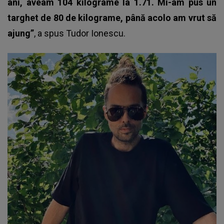
ani, aveam 104 kilograme la 1.71. Mi-am pus un
targhet de 80 de kilograme, până acolo am vrut să
ajung”
, a spus Tudor Ionescu.