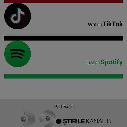
TikTok
Watch
Spotify
Listen
Parteneri: