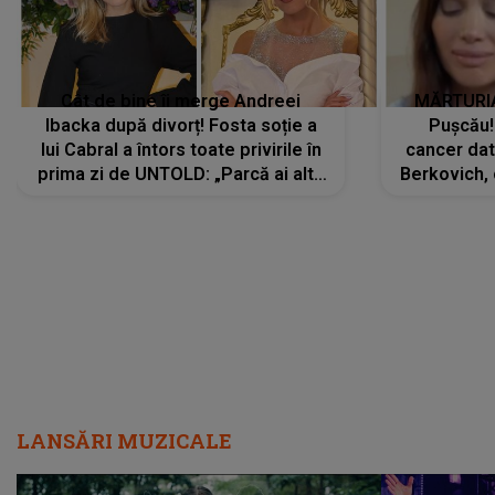
Cât de bine îi merge Andreei
MĂRTURIA
Ibacka după divorț! Fosta soție a
Pușcău!
lui Cabral a întors toate privirile în
cancer dato
prima zi de UNTOLD: „Parcă ai altă
Berkovich, 
strălucire, emani putere,
accident ru
încredere, siguranță...”
Dacă nu 
LANSĂRI MUZICALE