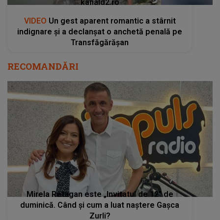
kanald2.ro
VIDEO
Un gest aparent romantic a stârnit
indignare și a declanșat o anchetă penală pe
Transfăgărășan
RECOMANDĂRI
Mirela Retagan este „Invitatul de 12” de
duminică. Când și cum a luat naștere Gașca
Zurli?