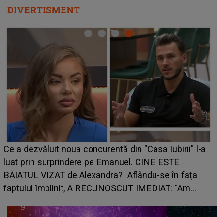
DIVERTISMENT
HOROSCOP de weekend, 8-9 august 2026. Zodia
care riscă să rămână fără bani. O decizie luată în
grabă îi aduce pierderi semnificative și îi dă toate
planurile peste cap