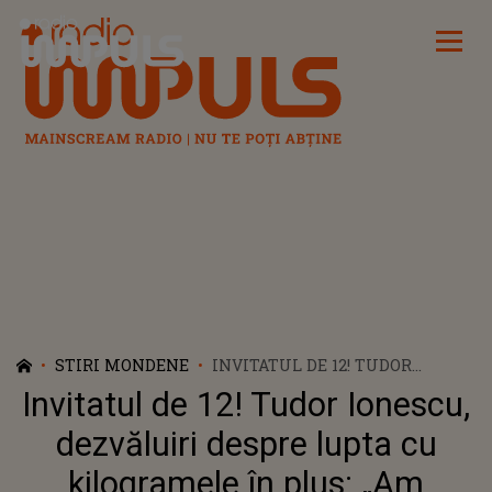
Radio Impuls
STIRI MONDENE
INVITATUL DE 12! TUDOR
IONESCU, DEZVĂLUIRI DESPRE
Invitatul de 12! Tudor Ionescu,
LUPTA CU KILOGRAMELE ÎN
PLUS: „AM ÎNCEPUT SĂ...”
dezvăluiri despre lupta cu
kilogramele în plus: „Am