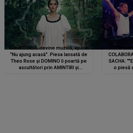
Când DORUL devine muzică, apare
Armin 
"Nu ajung acasă". Piesa lansată de
COLABORAR
Theo Rose și DOMINO îi poartă pe
SACHA: ""E
ascultători prin AMINTIRI și
o piesă 
REGĂSIRI, iar drumul emoțiilor
imediat pre
trece prin sufletul publicului:
cu mine șt
"Pentru toți cei care au plecat
păstrăm do
departe ca să le fie mai bine"