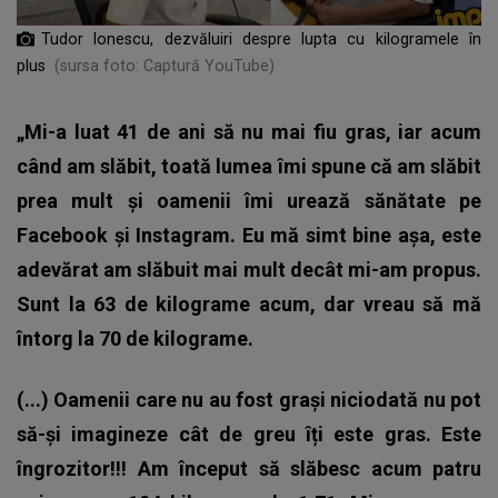
Tudor Ionescu, dezvăluiri despre lupta cu kilogramele în
plus
(sursa foto: Captură YouTube)
„Mi-a luat 41 de ani să nu mai fiu gras, iar acum
când am slăbit, toată lumea îmi spune că am slăbit
prea mult și oamenii îmi urează sănătate pe
Facebook și Instagram. Eu mă simt bine așa, este
adevărat am slăbuit mai mult decât mi-am propus.
Sunt la 63 de kilograme acum, dar vreau să mă
întorg la 70 de kilograme.
(...) Oamenii care nu au fost grași niciodată nu pot
să-și imagineze cât de greu îți este gras. Este
îngrozitor!!! Am început să slăbesc acum patru