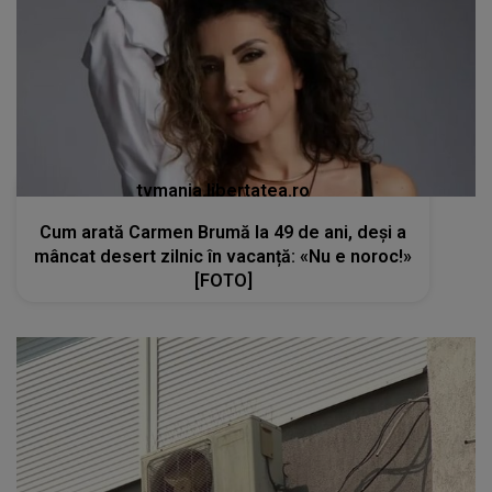
tvmania.libertatea.ro
Cum arată Carmen Brumă la 49 de ani, deși a
mâncat desert zilnic în vacanță: «Nu e noroc!»
[FOTO]