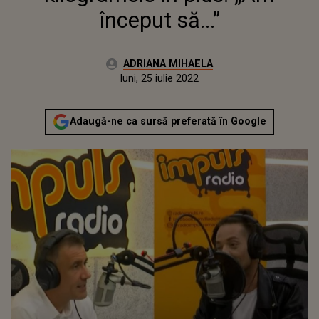
început să...”
Autor:
ADRIANA MIHAELA
Publicat:
luni, 7 iunie 2021
Actualizat:
luni, 25 iulie 2022
Adaugă-ne ca sursă preferată în Google