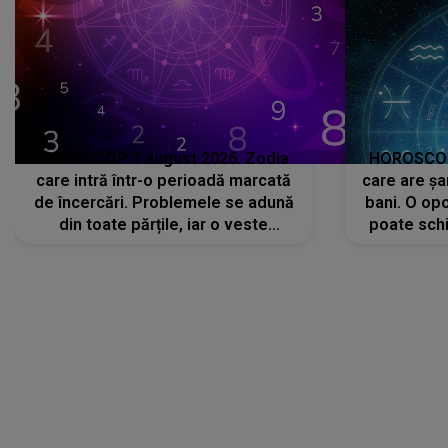
HOROSCOP 7 august 2026. Zodia
HOROSCOP 
care intră într-o perioadă marcată
care are șa
de încercări. Problemele se adună
bani. O opo
din toate părțile, iar o veste
poate schi
neașteptată îi dă planurile peste
la
cap