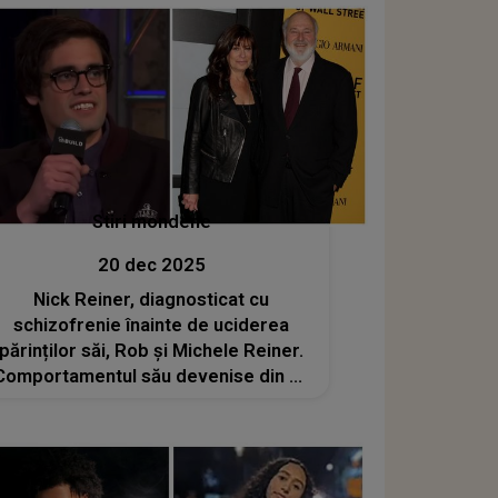
curtea unei case te lasă fără cuvinte
Stiri mondene
20 dec 2025
Nick Reiner, diagnosticat cu
schizofrenie înainte de uciderea
părinților săi, Rob și Michele Reiner.
Comportamentul său devenise din ce
în ce mai îngrijorător, iar medicii au
fost nevoiți să ia o DECIZIE
RADICALĂ: "Este ceva ce nimeni nu
ar trebui să..."