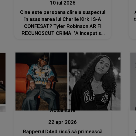
10 iul 2026
Cine este persoana căreia suspectul
în asasinarea lui Charlie Kirk I S-A
CONFESAT? Tyler Robinson AR FI
RECUNOSCUT CRIMA: "A început să
plângă un pic şi a spus că..."
Actualitate
22 apr 2026
Rapperul D4vd riscă să primească