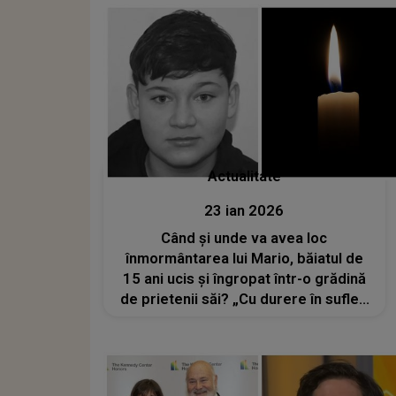
Actualitate
23 ian 2026
Când și unde va avea loc
înmormântarea lui Mario, băiatul de
15 ani ucis și îngropat într-o grădină
de prietenii săi? „Cu durere în suflet,
vă anunțăm că...”