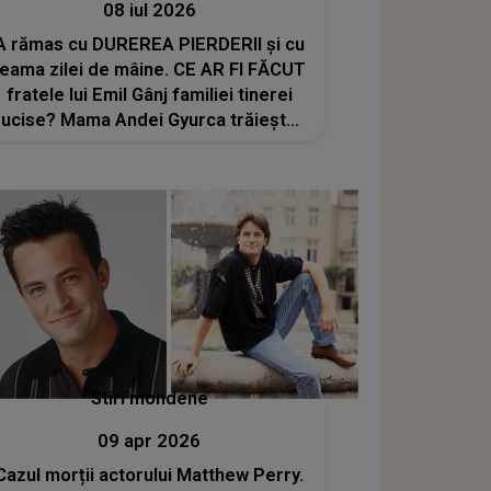
08 iul 2026
A rămas cu DUREREA PIERDERII și cu
teama zilei de mâine. CE AR FI FĂCUT
fratele lui Emil Gânj familiei tinerei
ucise? Mama Andei Gyurca trăiește
cu FRICĂ după cele întâmplate: "Noi
nu mai avem niciun rost pe fața
Pământului. Când merg acasă eu nu..."
Stiri mondene
09 apr 2026
Cazul morții actorului Matthew Perry.