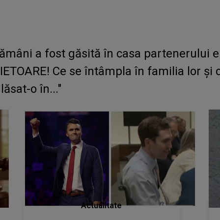
âni a fost găsită în casa partenerului ei.
ETOARE! Ce se întâmpla în familia lor 
ăsat-o în..."
Actualitate