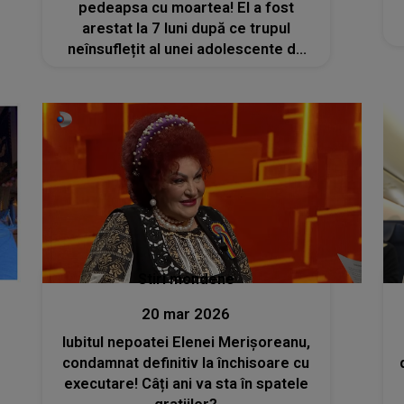
pedeapsa cu moartea! El a fost
arestat la 7 luni după ce trupul
neînsuflețit al unei adolescente de
14 ani a fost descoperit în
portbagajul mașinii sale
Stiri mondene
20 mar 2026
Iubitul nepoatei Elenei Merișoreanu,
condamnat definitiv la închisoare cu
executare! Câți ani va sta în spatele