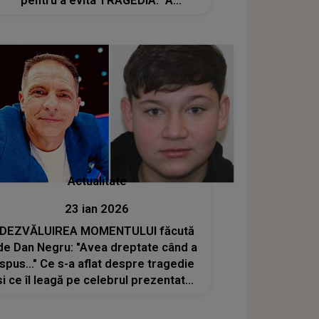
pentru a evita TRAGEDIA: "A
explodat. Am crezut că sunt în iad.
Nu-mi aduc aminte decât..."
Actualitate
23 ian 2026
DEZVĂLUIREA MOMENTULUI făcută
de Dan Negru: "Avea dreptate când a
spus..." Ce s-a aflat despre tragedie
și ce îl leagă pe celebrul prezentator
de LOCUL unde băiatul de 15 ani a
fost ucis și îngropat de prieteni în