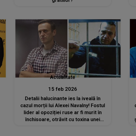
gratiilor?
Actualitate
15 feb 2026
Detalii halucinante ies la iveală în
cazul morții lui Alexei Navalny! Fostul
lider al opoziției ruse ar fi murit în
închisoare, otrăvit cu toxina unei
broaște din Ecuador