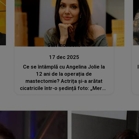
Stiri mondene
17 dec 2025
Ce se întâmplă cu Angelina Jolie la
12 ani de la operația de
mastectomie? Actrița și-a arătat
cicatricile într-o ședință foto: „Mereu
mă emoționez când văd alte femei
împărtăşind cicatricile lor”