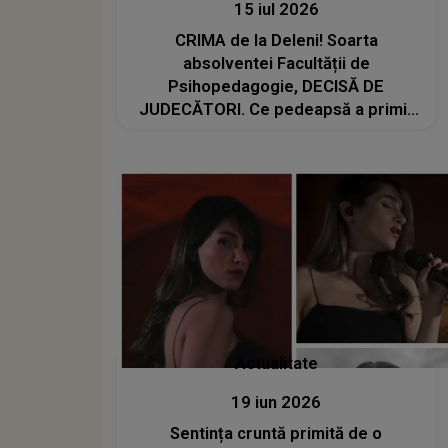
15 iul 2026
CRIMA de la Deleni! Soarta
absolventei Facultății de
Psihopedagogie, DECISĂ DE
JUDECĂTORI. Ce pedeapsă a primit
după și-a ucis mama cu sânge rece:
"Ca să-și..."
Actualitate
19 iun 2026
Sentința cruntă primită de o