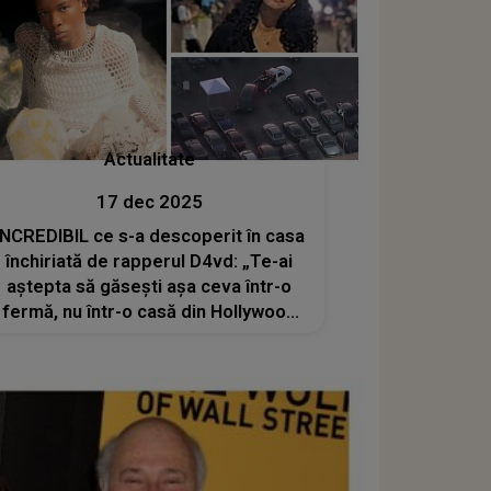
Actualitate
17 dec 2025
INCREDIBIL ce s-a descoperit în casa
închiriată de rapperul D4vd: „Te-ai
aștepta să găsești așa ceva într-o
fermă, nu într-o casă din Hollywood
Hills” Controversatul artist este
considerat suspect în cazul morții lui
Celeste Rivas