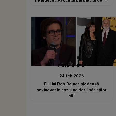
fie judecat. Avocatul bărbatului de 35
de ani a solicitat amânarea
procesului
Stiri mondene
24 feb 2026
Fiul lui Rob Reiner pledează
nevinovat în cazul uciderii părinților
săi