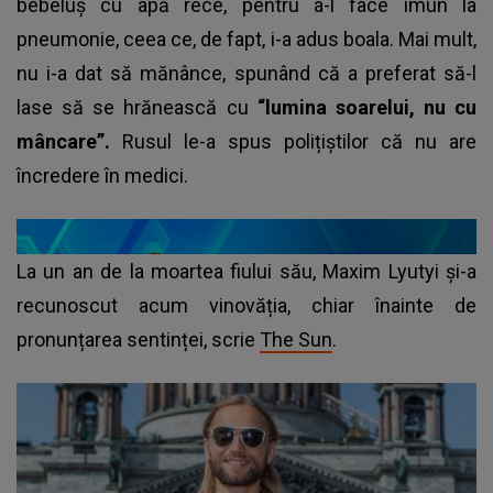
bebeluș cu apă rece, pentru a-l face imun la
pneumonie, ceea ce, de fapt, i-a adus boala. Mai mult,
nu i-a dat să mănânce, spunând că a preferat să-l
lase să se hrănească cu
“lumina soarelui, nu cu
mâncare”.
Rusul le-a spus polițiștilor că nu are
încredere în medici.
La un an de la moartea fiului său, Maxim Lyutyi și-a
recunoscut acum vinovăția, chiar înainte de
pronunțarea sentinței, scrie
The Sun
.