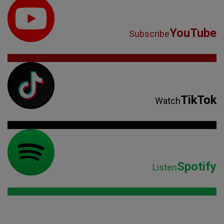
YouTube
Subscribe
TikTok
Watch
Spotify
Listen