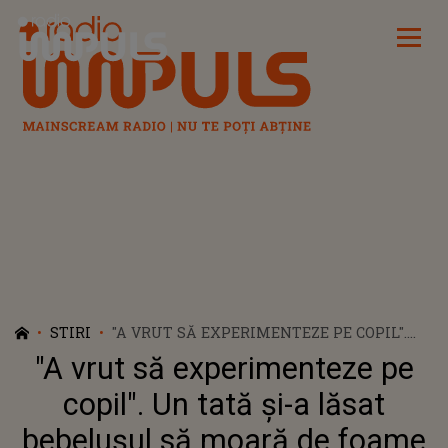
Radio Impuls
STIRI
"A VRUT SĂ EXPERIMENTEZE PE COPIL".
UN TATĂ ȘI-A LĂSAT BEBELUȘUL SĂ
"A vrut să experimenteze pe
MOARĂ DE FOAME HRĂNINDU-L CU
“LUMINA SOARELUI, NU CU MÂNCARE”.
copil". Un tată și-a lăsat
BĂRBATUL ȘI-A RECUNOSCUT FAPTELE
bebelușul să moară de foame