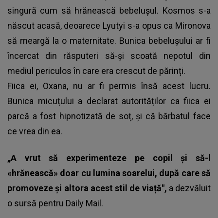
singură cum să hrănească bebelușul. Kosmos s-a
născut acasă, deoarece Lyutyi s-a opus ca Mironova
să meargă la o maternitate. Bunica bebelușului ar fi
încercat din răsputeri să-și scoată nepotul din
mediul periculos în care era crescut de părinți.
Fiica ei, Oxana, nu ar fi permis însă acest lucru.
Bunica micuțului a declarat autorităților ca fiica ei
parcă a fost hipnotizată de soț, și că bărbatul face
ce vrea din ea.
„A vrut să experimenteze pe copil și să-l
«hrănească» doar cu lumina soarelui, după care să
promoveze și altora acest stil de viață",
a dezvăluit
o sursă pentru Daily Mail.