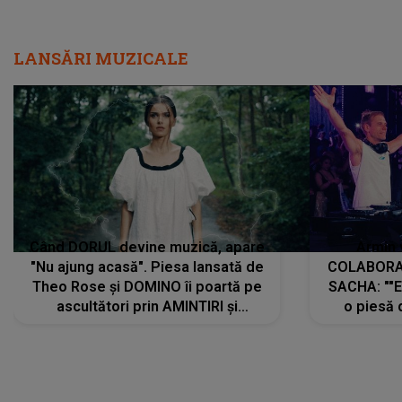
LANSĂRI MUZICALE
Când DORUL devine muzică, apare
Armin 
"Nu ajung acasă". Piesa lansată de
COLABORAR
Theo Rose și DOMINO îi poartă pe
SACHA: ""E
ascultători prin AMINTIRI și
o piesă 
REGĂSIRI, iar drumul emoțiilor
imediat pre
trece prin sufletul publicului:
cu mine șt
"Pentru toți cei care au plecat
păstrăm do
departe ca să le fie mai bine"