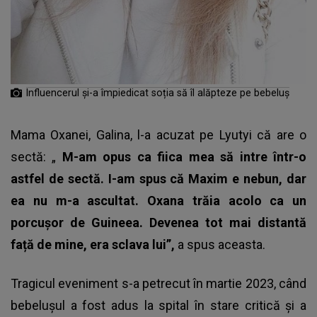
Influencerul și-a împiedicat soția să îl alăpteze pe bebeluș
Mama Oxanei, Galina, l-a acuzat pe Lyutyi că are o
sectă: „
M-am opus ca fiica mea să intre într-o
astfel de sectă. I-am spus că Maxim e nebun, dar
ea nu m-a ascultat. Oxana trăia acolo ca un
porcușor de Guineea. Devenea tot mai distantă
față de mine, era sclava lui”,
a spus aceasta.
Tragicul eveniment s-a petrecut în martie 2023, când
bebelușul a fost adus la spital în stare critică și a