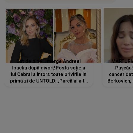
Cât de bine îi merge Andreei
MĂRTURIA
Ibacka după divorț! Fosta soție a
Pușcău!
lui Cabral a întors toate privirile în
cancer dato
prima zi de UNTOLD: „Parcă ai altă
Berkovich, 
strălucire, emani putere,
accident ru
încredere, siguranță...”
Dacă nu 