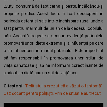
Lyutyi consumă de fapt carne și paste, încălcându-și
propriile predici. Acest lucru a fost descoperit în
perioada detenției sale într-o închisoare rusă, unde a
stat pentru mai mult de un an de la decesul copilului
său. Această tragedie a scos în evidență pericolele
promovării unor ‍
diete extreme
și a influenței pe‍ care
o au influencerii în rândul publicului. Este important
⁢să fim responsabili în promovarea ⁣unor stiluri⁣ de
viață sănătoase și‍ să ne informăm ⁣corect înainte de⁢
a adopta o dietă sau un stil de viață nou.
Citește și:
"Polițistul a crezut că a văzut o fantomă".
Caz șocant pentru polițiști. Prin ce situație au trecut