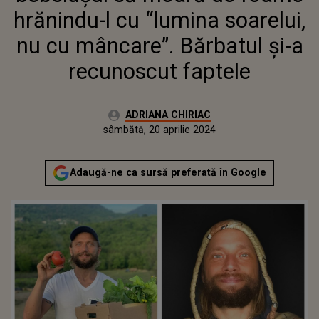
hrănindu-l cu “lumina soarelui,
nu cu mâncare”. Bărbatul și-a
recunoscut faptele
Autor:
ADRIANA CHIRIAC
Publicat:
sâmbătă, 20 aprilie 2024
Actualizat:
sâmbătă, 20 aprilie 2024
Adaugă-ne ca sursă preferată în Google