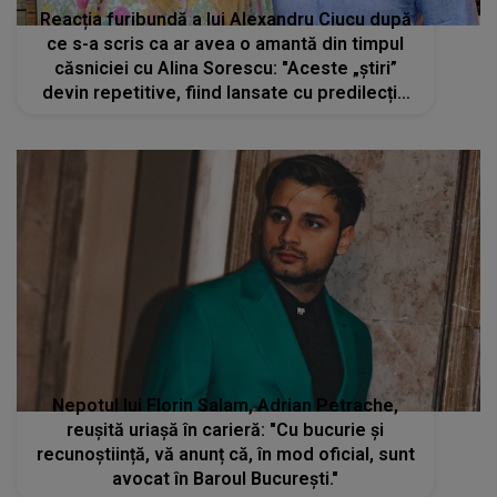
Reacția furibundă a lui Alexandru Ciucu după
ce s-a scris ca ar avea o amantă din timpul
căsniciei cu Alina Sorescu: "Aceste „știri”
devin repetitive, fiind lansate cu predilecție
înainte de un moment important în proces"
Nepotul lui Florin Salam, Adrian Petrache,
reușită uriașă în carieră: "Cu bucurie și
recunoștiință, vă anunț că, în mod oficial, sunt
avocat în Baroul București."