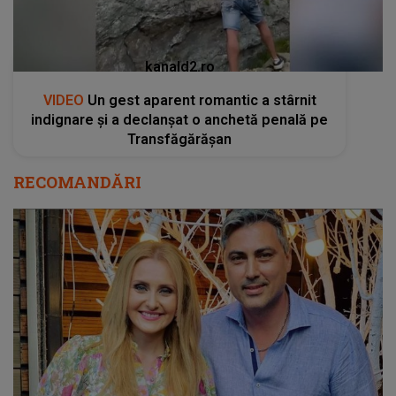
kanald2.ro
VIDEO
Un gest aparent romantic a stârnit
indignare și a declanșat o anchetă penală pe
Transfăgărășan
RECOMANDĂRI