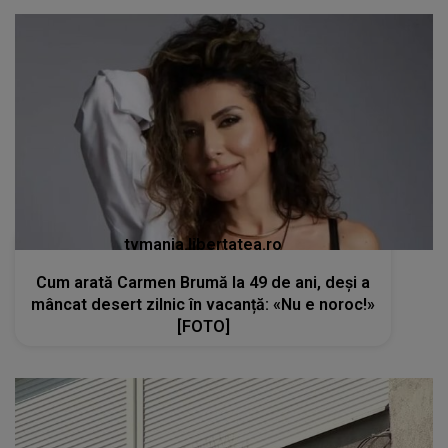
tvmania.libertatea.ro
Cum arată Carmen Brumă la 49 de ani, deși a
mâncat desert zilnic în vacanță: «Nu e noroc!»
[FOTO]