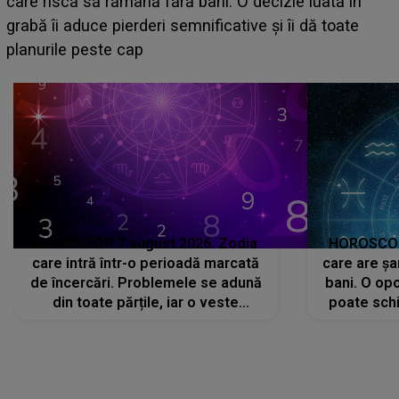
acum! În fața Alexandrei, concurentul din Casa Iubirii
face o MĂRTURISIRE NEAȘTEPTATĂ despre mama
sa: "I-am spus și ei în față, eu nu te iubesc pentru
că..."
HOROSCOP 7 august 2026. Zodia
HOROSCOP 
care intră într-o perioadă marcată
care are șa
de încercări. Problemele se adună
bani. O opo
din toate părțile, iar o veste
poate schi
neașteptată îi dă planurile peste
la
cap