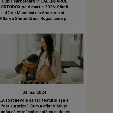
Dublă sărbătoare în CALENDARUL
ORTODOX pe 6 martie 2026: Sfinții
42 de Mucenici din Amoreea și
Aflarea Sfintei Cruci. Rugăciunea pe
care trebuie să o citească toți
creștinii
Stiri mondene
03 mai 2024
„A fost nevoie să fac testul și așa a
fost surpriza”. Cum a aflat Vlăduța
Lupău că este însărcinată cu al doilea