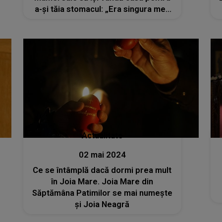
a-și tăia stomacul: „Era singura mea
șansă de a slăbi”
Actualitate
02 mai 2024
Ce se întâmplă dacă dormi prea mult
în Joia Mare. Joia Mare din
Săptămâna Patimilor se mai numeşte
şi Joia Neagră