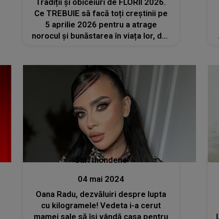
Tradiții și obiceiuri de FLORII 2026.
Ce TREBUIE să facă toți creștinii pe
5 aprilie 2026 pentru a atrage
norocul și bunăstarea în viața lor, dar
și pentru ca necazurile să îi
ocolească?
Stiri mondene
04 mai 2024
Oana Radu, dezvăluiri despre lupta
cu kilogramele! Vedeta i-a cerut
mamei sale să își vândă casa pentru