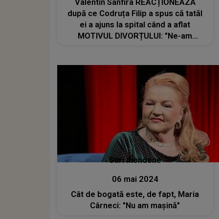
Valentin Sanfira REACȚIONEAZĂ
după ce Codruța Filip a spus că tatăl
ei a ajuns la spital când a aflat
MOTIVUL DIVORȚULUI: "Ne-am
prefăcut credincioși doar în vorbe.
Am ajuns..."
Stiri mondene
06 mai 2024
Cât de bogată este, de fapt, Maria
Cârneci: "Nu am mașină"