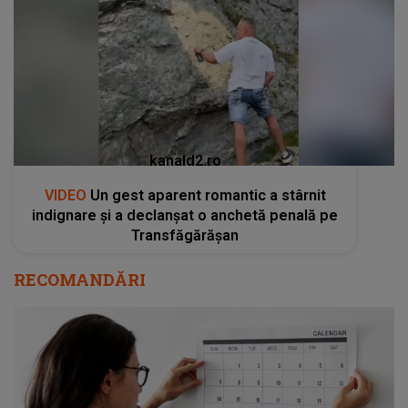
kanald2.ro
VIDEO
Un gest aparent romantic a stârnit
indignare și a declanșat o anchetă penală pe
Transfăgărășan
RECOMANDĂRI