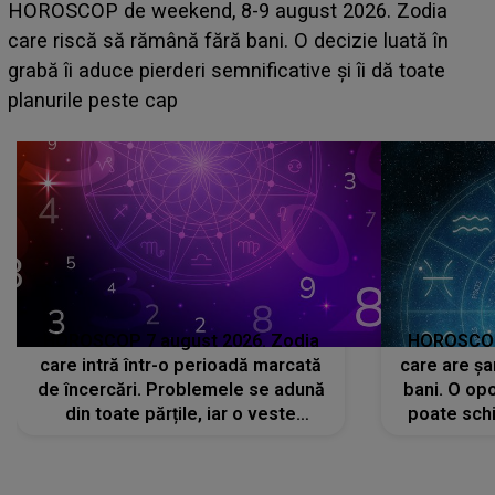
Emanuel a ținut ACEST DETALIU ASCUNS până
acum! În fața Alexandrei, concurentul din Casa Iubirii
face o MĂRTURISIRE NEAȘTEPTATĂ despre mama
sa: "I-am spus și ei în față, eu nu te iubesc pentru
că..."
HOROSCOP 7 august 2026. Zodia
HOROSCOP 
care intră într-o perioadă marcată
care are șa
de încercări. Problemele se adună
bani. O opo
din toate părțile, iar o veste
poate schi
neașteptată îi dă planurile peste
la
cap