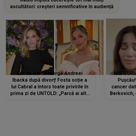
ascultători: creșteri semnificative în audiență
Cât de bine îi merge Andreei
MĂRTURIA
Ibacka după divorț! Fosta soție a
Pușcău!
lui Cabral a întors toate privirile în
cancer dato
prima zi de UNTOLD: „Parcă ai altă
Berkovich, 
strălucire, emani putere,
accident ru
încredere, siguranță...”
Dacă nu 