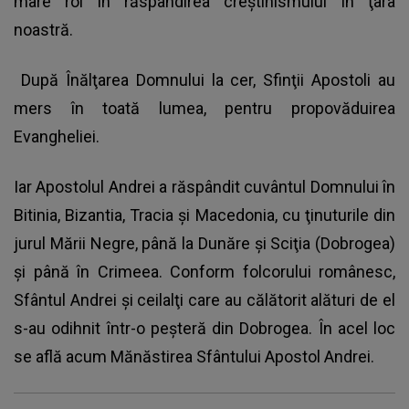
mare rol în răspândirea creştinismului în ţara
noastră.
După Înălţarea Domnului la cer, Sfinţii Apostoli au
mers în toată lumea, pentru propovăduirea
Evangheliei.
Iar Apostolul Andrei a răspândit cuvântul Domnului în
Bitinia, Bizantia, Tracia şi Macedonia, cu ţinuturile din
jurul Mării Negre, până la Dunăre şi Sciţia (Dobrogea)
şi până în Crimeea. Conform folcorului românesc,
Sfântul Andrei şi ceilalţi care au călătorit alături de el
s-au odihnit într-o peşteră din Dobrogea. În acel loc
se află acum Mănăstirea Sfântului Apostol Andrei.