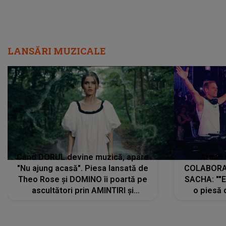
LANSĂRI MUZICALE
Când DORUL devine muzică, apare
Armin 
"Nu ajung acasă". Piesa lansată de
COLABORAR
Theo Rose și DOMINO îi poartă pe
SACHA: ""E
ascultători prin AMINTIRI și
o piesă 
REGĂSIRI, iar drumul emoțiilor
imediat pre
trece prin sufletul publicului:
cu mine șt
"Pentru toți cei care au plecat
păstrăm do