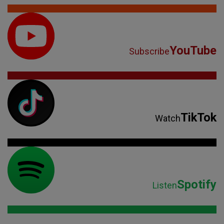
YouTube
Subscribe
TikTok
Watch
Spotify
Listen