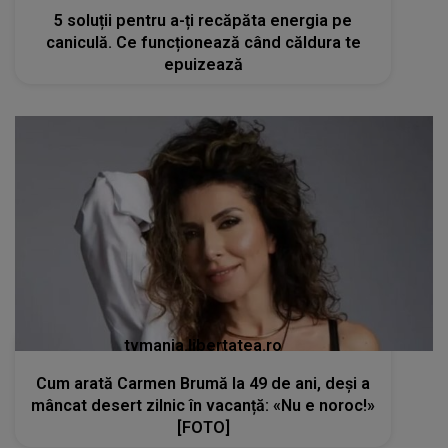
5 soluții pentru a-ți recăpăta energia pe
caniculă. Ce funcționează când căldura te
epuizează
tvmania.libertatea.ro
Cum arată Carmen Brumă la 49 de ani, deși a
mâncat desert zilnic în vacanță: «Nu e noroc!»
[FOTO]