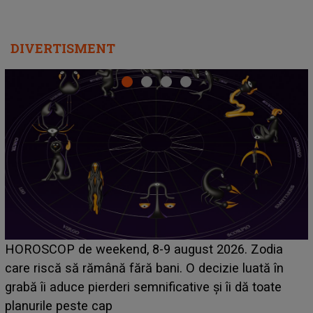
DIVERTISMENT
Emanuel a ținut ACEST DETALIU ASCUNS până
dia
acum! În fața Alexandrei, concurentul din Casa Iu
 în
face o MĂRTURISIRE NEAȘTEPTATĂ despre 
ate
sa: "I-am spus și ei în față, eu nu te iubesc pent