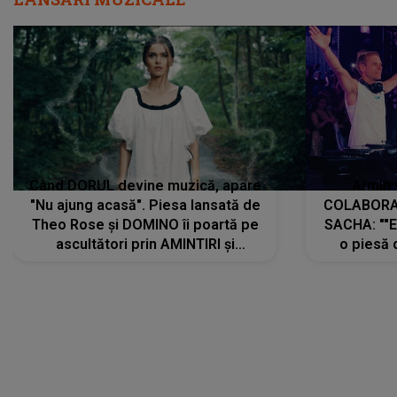
Când DORUL devine muzică, apare
Armin 
"Nu ajung acasă". Piesa lansată de
COLABORAR
Theo Rose și DOMINO îi poartă pe
SACHA: ""E
ascultători prin AMINTIRI și
o piesă 
REGĂSIRI, iar drumul emoțiilor
imediat pre
trece prin sufletul publicului:
cu mine șt
"Pentru toți cei care au plecat
păstrăm do
departe ca să le fie mai bine"