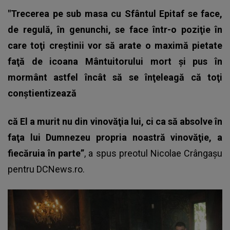
"Trecerea pe sub masa cu Sfântul Epitaf se face,
de regulă, în genunchi, se face într-o poziţie în
care toţi creştinii vor să arate o maximă pietate
faţă de icoana Mântuitorului mort şi pus în
mormânt astfel încât să se înţeleagă că toţi
conştientizează
că El a murit nu din vinovăţia lui, ci ca să absolve în
faţa lui Dumnezeu propria noastră vinovăţie, a
fiecăruia în parte”
, a spus preotul Nicolae Crângaşu
pentru DCNews.ro.