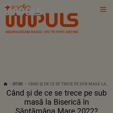
Radio Impuls
STIRI
CÂND ȘI DE CE SE TRECE PE SUB MASĂ LA
BISERICĂ ÎN SĂPTĂMÂNA MARE 2022?
Când și de ce se trece pe sub
SEMNIFICAŢIA ACESTUI OBICEI
masă la Biserică în
Săptămâna Mare 2022?