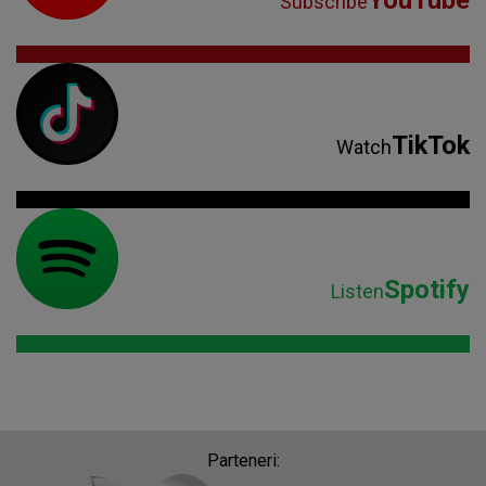
YouTube
Subscribe
TikTok
Watch
Spotify
Listen
Parteneri: