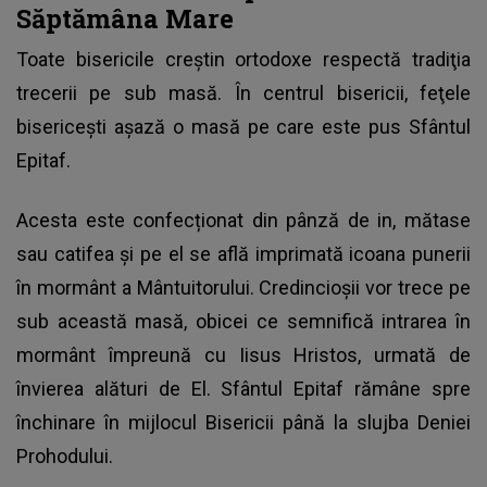
Săptămâna Mare
Toate bisericile creştin ortodoxe respectă tradiţia
trecerii pe sub masă. În centrul bisericii, feţele
bisericeşti aşază o masă pe care este pus Sfântul
Epitaf.
Acesta este confecționat din pânză de in, mătase
sau catifea și pe el se află imprimată icoana punerii
în mormânt a Mântuitorului. Credincioşii vor trece pe
sub această masă, obicei ce semnifică intrarea în
mormânt împreună cu Iisus Hristos, urmată de
învierea alături de El. Sfântul Epitaf rămâne spre
închinare în mijlocul Bisericii până la slujba Deniei
Prohodului.