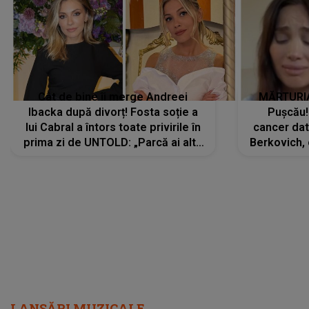
Cât de bine îi merge Andreei
MĂRTURIA
Ibacka după divorț! Fosta soție a
Pușcău!
lui Cabral a întors toate privirile în
cancer dato
prima zi de UNTOLD: „Parcă ai altă
Berkovich, 
strălucire, emani putere,
accident ru
încredere, siguranță...”
Dacă nu 
LANSĂRI MUZICALE