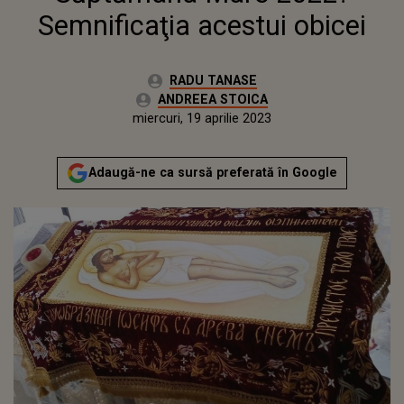
Semnificaţia acestui obicei
Autor:
RADU TANASE
Editor Web:
ANDREEA STOICA
Publicat:
miercuri, 20 aprilie 2022
Actualizat:
miercuri, 19 aprilie 2023
Adaugă-ne ca sursă preferată în Google