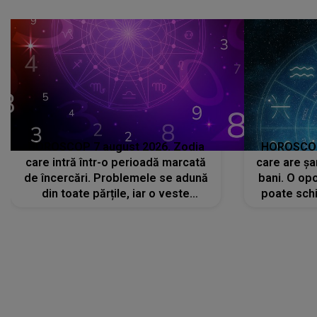
că..."
HOROSCOP 7 august 2026. Zodia
HOROSCOP 
care intră într-o perioadă marcată
care are șa
de încercări. Problemele se adună
bani. O opo
din toate părțile, iar o veste
poate schi
neașteptată îi dă planurile peste
la
cap