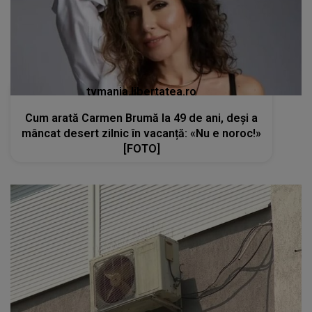
tvmania.libertatea.ro
Cum arată Carmen Brumă la 49 de ani, deși a
mâncat desert zilnic în vacanță: «Nu e noroc!»
[FOTO]