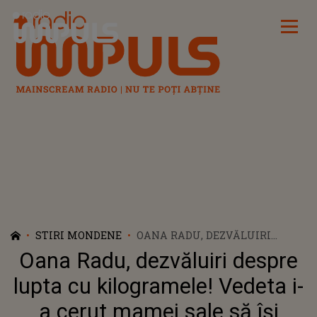
Radio Impuls
STIRI MONDENE
OANA RADU, DEZVĂLUIRI
DESPRE LUPTA CU
Oana Radu, dezvăluiri despre
KILOGRAMELE! VEDETA I-A
CERUT MAMEI SALE SĂ ÎȘI
lupta cu kilogramele! Vedeta i-
VÂNDĂ CASA PENTRU A-ȘI TĂIA
a cerut mamei sale să își
STOMACUL: „ERA SINGURA MEA