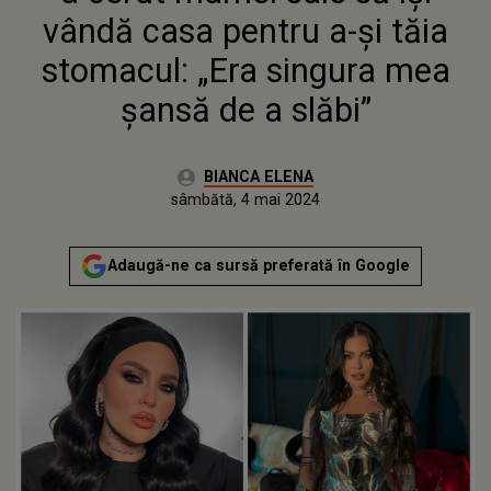
ȘANSĂ DE A SLĂBI”
vândă casa pentru a-și tăia
stomacul: „Era singura mea
șansă de a slăbi”
Autor:
BIANCA ELENA
Publicat:
sâmbătă, 4 mai 2024
Adaugă-ne ca sursă preferată în Google