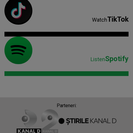
TikTok
Watch
Spotify
Listen
Parteneri: