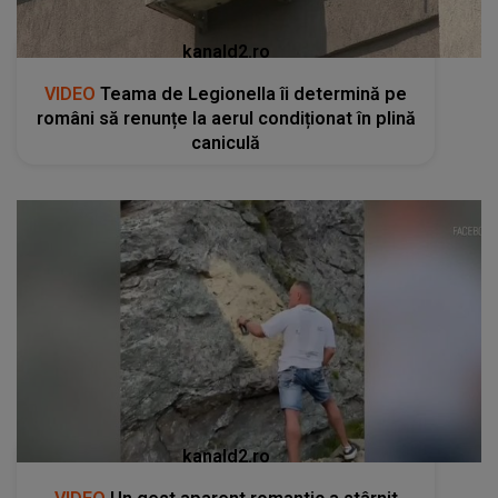
kanald2.ro
VIDEO
Teama de Legionella îi determină pe
români să renunțe la aerul condiționat în plină
caniculă
kanald2.ro