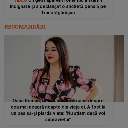
VIDEO
Un gest aparent romantic a stârnit
indignare și a declanșat o anchetă penală pe
Transfăgărășan
RECOMANDĂRI
Oana Roman, dezvăluiri dureroase despre
cea mai neagră noapte din viața ei. A fost la
un pas să-și piardă viața: "Nu știam dacă voi
supraviețui"