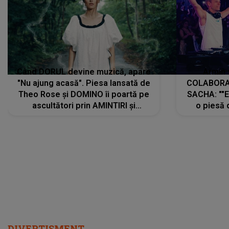
Când DORUL devine muzică, apare
Armin 
"Nu ajung acasă". Piesa lansată de
COLABORAR
Theo Rose și DOMINO îi poartă pe
SACHA: ""E
ascultători prin AMINTIRI și
o piesă 
REGĂSIRI, iar drumul emoțiilor
imediat pre
trece prin sufletul publicului:
cu mine șt
"Pentru toți cei care au plecat
păstrăm do
departe ca să le fie mai bine"
DIVERTISMENT