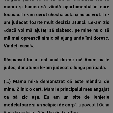
mama și bunica să vândă apartamentul în care
locuiau. Le-am cerut chestia asta și nu au vrut. Le-
am judecat foarte mult decizia atunci. Le-am zis
«dacă voi mă ajutați să slăbesc, pe mine nu o să
mă mai oprească nimic să ajung unde îmi doresc.
Vindeți casa!».
Răspunsul lor a fost unul direct: nu! Acum nu le
judec, dar atunci le-am judecat o lungă perioadă.
(…) Mama mi-a demonstrat că este mândră de
mine. Zilnic o cert. Mami e principalul meu angajat
ca să zic așa. Eu am un site de lenjerie
modelatoare și un sclipici de corp”
, a povestit Oana
Radu la podcarul Gând la gând cu Teo.