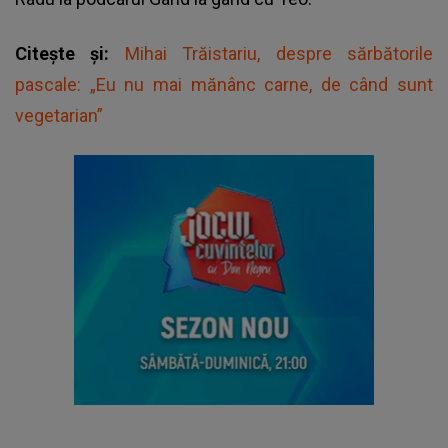
Citește și:
Mihai Trăistariu, despre sărbătorile
pascale: „Eu nu mai mănânc carne, de când sunt
vegetarian”