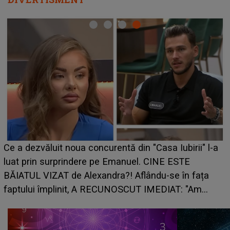
HOROSCOP de weekend, 8-9 august 2026. Zodia
-a
care riscă să rămână fără bani. O decizie luată în
grabă îi aduce pierderi semnificative și îi dă toate
planurile peste cap