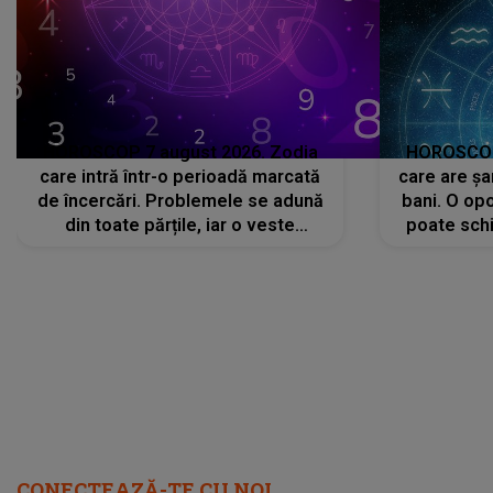
HOROSCOP 7 august 2026. Zodia
HOROSCOP 
care intră într-o perioadă marcată
care are șa
de încercări. Problemele se adună
bani. O opo
din toate părțile, iar o veste
poate schi
neașteptată îi dă planurile peste
la
cap
CONECTEAZĂ-TE CU NOI