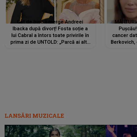
Cât de bine îi merge Andreei
MĂRTURIA
Ibacka după divorț! Fosta soție a
Pușcău!
lui Cabral a întors toate privirile în
cancer dato
prima zi de UNTOLD: „Parcă ai altă
Berkovich, 
strălucire, emani putere,
accident ru
încredere, siguranță...”
Dacă nu 
LANSĂRI MUZICALE