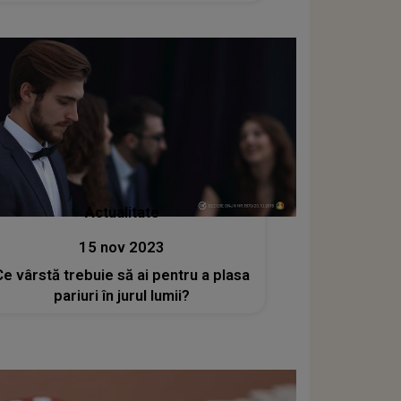
„La casele de pariuri din Europa,
România a ajuns pe locul 25...”
Actualitate
15 nov 2023
Ce vârstă trebuie să ai pentru a plasa
pariuri în jurul lumii?