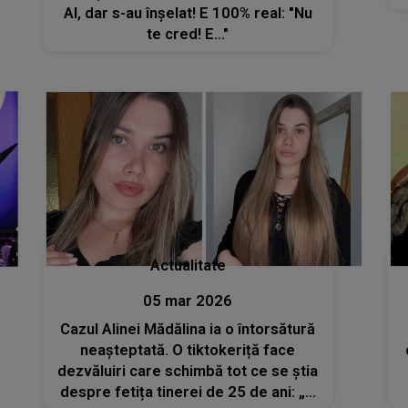
AI, dar s-au înșelat! E 100% real: "Nu
te cred! E..."
Actualitate
05 mar 2026
Cazul Alinei Mădălina ia o întorsătură
neașteptată. O tiktokeriță face
dezvăluiri care schimbă tot ce se știa
despre fetița tinerei de 25 de ani: „A