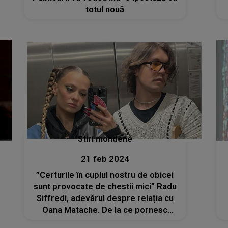
totul nouă
Stiri mondene
21 feb 2024
”Certurile în cuplul nostru de obicei
sunt provocate de chestii mici” Radu
Siffredi, adevărul despre relația cu
Oana Matache. De la ce pornesc
discuțiile în contradictoriu dintre ei