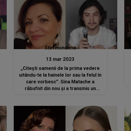
Stiri mondene
13 mar 2023
„Citești oamenii de la prima vedere
uitându-te la hainele lor sau la felul în
care vorbesc”. Gina Matache a
răbufnit din nou și a transmis un
mesaj subtil pentru Radu Siffredi