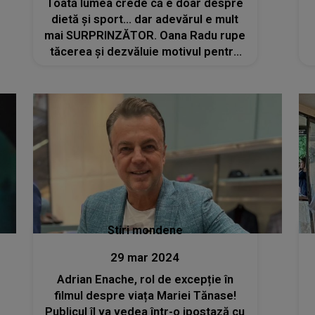
Toată lumea crede că e doar despre
dietă și sport... dar adevărul e mult
mai SURPRINZĂTOR. Oana Radu rupe
tăcerea și dezvăluie motivul pentru
care NU a slăbit. Și ce a spus de va
uimi: "Am încadrat lucrurile astea ca
fiind ceva tragic și..."
Stiri mondene
29 mar 2024
Adrian Enache, rol de excepție în
filmul despre viața Mariei Tănase!
Publicul îl va vedea într-o ipostază cu