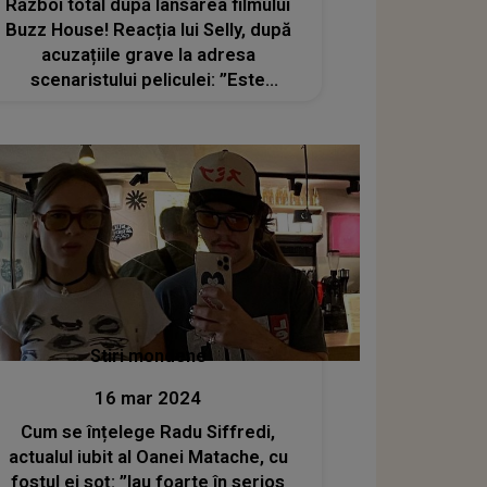
Război total după lansarea filmului
Buzz House! Reacția lui Selly, după
acuzațiile grave la adresa
scenaristului peliculei: ”Este
periculos pentru societate”
Stiri mondene
16 mar 2024
Cum se înțelege Radu Siffredi,
actualul iubit al Oanei Matache, cu
fostul ei soț: ”Iau foarte în serios