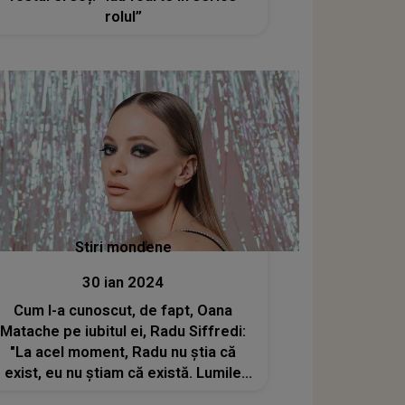
rolul”
Stiri mondene
30 ian 2024
Cum l-a cunoscut, de fapt, Oana
Matache pe iubitul ei, Radu Siffredi:
"La acel moment, Radu nu știa că
exist, eu nu știam că există. Lumile
noastre nu se întâlniseră niciodată"