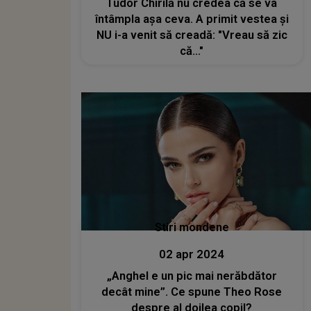
Tudor Chirilă nu credea că se va
întâmpla așa ceva. A primit vestea și
NU i-a venit să creadă: "Vreau să zic
că..."
Stiri mondene
02 apr 2024
„Anghel e un pic mai nerăbdător
decât mine”. Ce spune Theo Rose
despre al doilea copil?