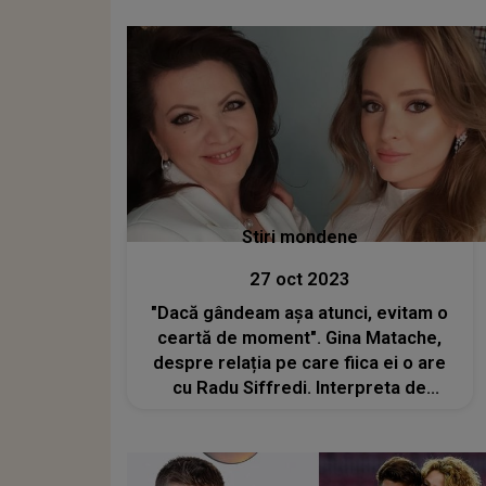
Stiri mondene
27 oct 2023
"Dacă gândeam așa atunci, evitam o
ceartă de moment". Gina Matache,
despre relația pe care fiica ei o are
cu Radu Siffredi. Interpreta de
muzică populară regretă scandalul