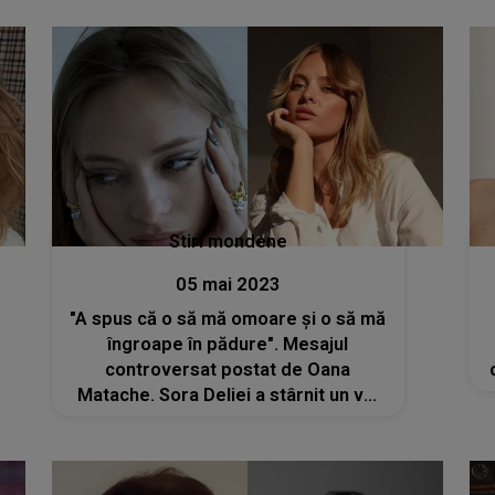
Stiri mondene
05 mai 2023
"A spus că o să mă omoare și o să mă
îngroape în pădure". Mesajul
controversat postat de Oana
Matache. Sora Deliei a stârnit un val
de reacții în mediul online