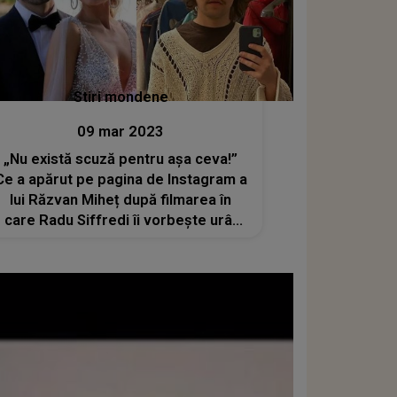
Stiri mondene
09 mar 2023
„Nu există scuză pentru așa ceva!”
Ce a apărut pe pagina de Instagram a
lui Răzvan Miheț după filmarea în
care Radu Siffredi îi vorbește urât
unuia dintre copiii săi