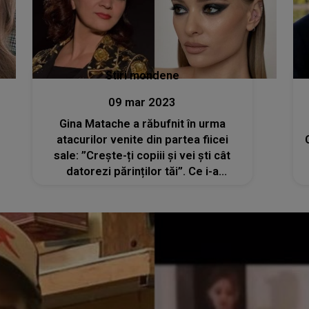
Stiri mondene
09 mar 2023
Gina Matache a răbufnit în urma
atacurilor venite din partea fiicei
sale: ”Crește-ți copiii și vei ști cât
datorezi părinților tăi”. Ce i-a
transmis Oanei Matache