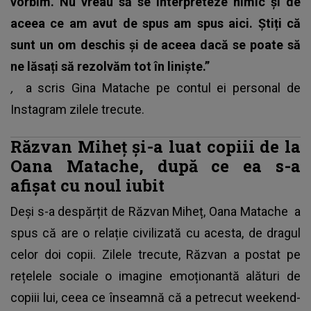
vorbim. Nu vreau să se interpreteze nimic și de
aceea ce am avut de spus am spus aici. Știți că
sunt un om deschis și de aceea dacă se poate să
ne lăsați să rezolvăm tot în liniște.”
,
a scris Gina Matache pe contul ei personal de
Instagram zilele trecute.
Răzvan Miheț și-a luat copiii de la
Oana Matache, după ce ea s-a
afișat cu noul iubit
Deși s-a despărțit de Răzvan Miheț,
Oana Matache
a
spus că are o relație civilizată cu acesta, de dragul
celor doi copii. Zilele trecute, Răzvan a postat pe
rețelele sociale o imagine emoționantă alături de
copiii lui, ceea ce înseamnă că a petrecut weekend-