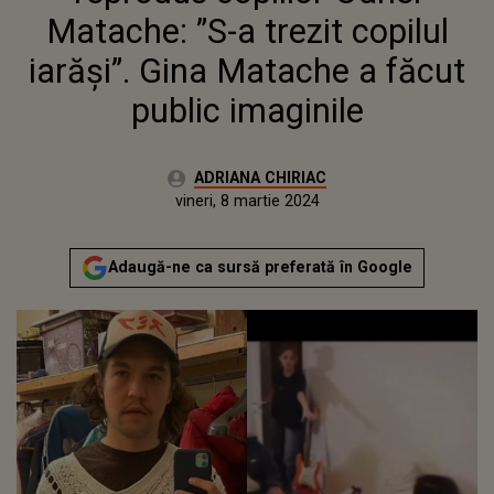
IMAGINILE
Matache: ”S-a trezit copilul
iarăși”. Gina Matache a făcut
public imaginile
Autor:
ADRIANA CHIRIAC
Publicat:
miercuri, 8 martie 2023
Actualizat:
vineri, 8 martie 2024
Adaugă-ne ca sursă preferată în Google