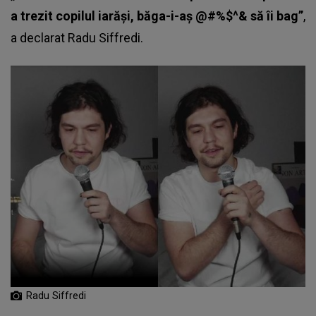
a trezit copilul iarăși, băga-i-aș @#%$^& să îi bag”
,
a declarat Radu Siffredi.
Radu Siffredi