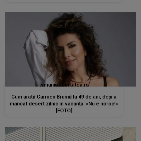
tvmania.libertatea.ro
Cum arată Carmen Brumă la 49 de ani, deși a
mâncat desert zilnic în vacanță: «Nu e noroc!»
[FOTO]