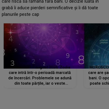
acum! În fața Alexandrei, concurentul din Casa Iubirii
face o MĂRTURISIRE NEAȘTEPTATĂ despre mama
sa: "I-am spus și ei în față, eu nu te iubesc pentru
că..."
HOROSCOP 7 august 2026. Zodia
HOROSCOP 
care intră într-o perioadă marcată
care are șa
de încercări. Problemele se adună
bani. O opo
din toate părțile, iar o veste
poate schi
neașteptată îi dă planurile peste
la
cap