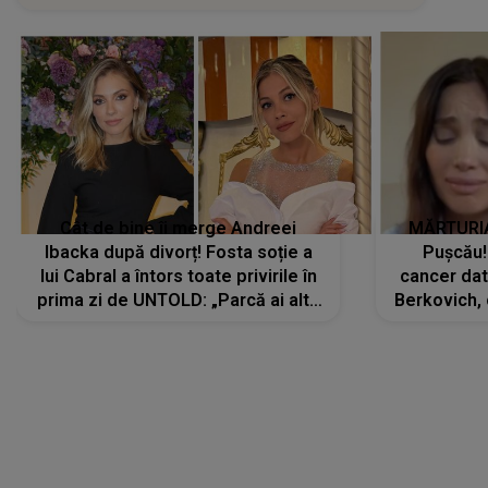
Cât de bine îi merge Andreei
MĂRTURIA
Ibacka după divorț! Fosta soție a
Pușcău!
lui Cabral a întors toate privirile în
cancer dato
prima zi de UNTOLD: „Parcă ai altă
Berkovich, 
strălucire, emani putere,
accident ru
încredere, siguranță...”
Dacă nu 