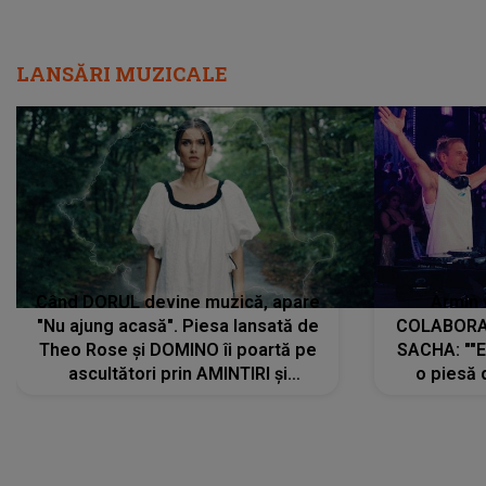
LANSĂRI MUZICALE
Când DORUL devine muzică, apare
Armin 
"Nu ajung acasă". Piesa lansată de
COLABORAR
Theo Rose și DOMINO îi poartă pe
SACHA: ""E
ascultători prin AMINTIRI și
o piesă 
REGĂSIRI, iar drumul emoțiilor
imediat pre
trece prin sufletul publicului:
cu mine șt
"Pentru toți cei care au plecat
păstrăm do
departe ca să le fie mai bine"