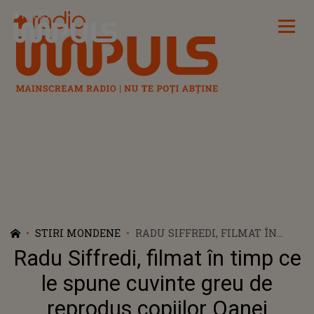
Radio Impuls
STIRI MONDENE
RADU SIFFREDI, FILMAT ÎN
TIMP CE LE SPUNE CUVINTE
Radu Siffredi, filmat în timp ce
GREU DE REPRODUS COPIILOR
OANEI MATACHE: ”S-A TREZIT
le spune cuvinte greu de
COPILUL IARĂȘI”. GINA
reprodus copiilor Oanei
MATACHE A FĂCUT PUBLIC