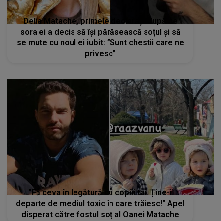
Delia Matache, primele declarații după ce
sora ei a decis să își părăsească soțul și să
se mute cu noul ei iubit: ”Sunt chestii care ne
privesc”
"Fă ceva în legătură cu copiii tai. Ține-i
departe de mediul toxic în care trăiesc!" Apel
disperat către fostul soț al Oanei Matache