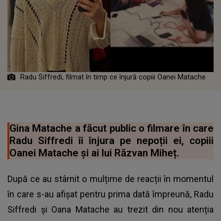
Radu Siffredi, filmat în timp ce înjură copiii Oanei Matache
Gina Matache a făcut public o filmare în care
Radu Siffredi îi înjura pe nepoții ei, copiii
Oanei Matache și ai lui Răzvan Miheț.
După ce au stârnit o mulțime de reacții în momentul
în care s-au afișat pentru prima dată împreună, Radu
Siffredi și Oana Matache au trezit din nou atenția