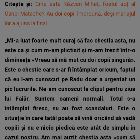
Citește și:
Cine este Răzvan Miheț, fostul soț al
Oanei Matache? Au doi copii împreună, deși mariajul
lor a ajuns la final
„Mi-a luat foarte mult curaj să fac chestia asta, nu
este ca și cum m-am plictisit și m-am trezit într-o
dimineața «Vreau să mă mut cu doi copii singură».
Este o chestie care s-ar fi întâmplat oricum, faptul
că eu l-am cunoscut pe Radu doar a urgentat un
pic lucrurile. Ne-am cunoscut la clipul pentru ziua
lui Faiăr. Suntem oameni normali. Totul s-a
întâmplat firesc, nu au fost scandaluri. Este o
situație în care tatăl poate să vină oricând să vadă
copiii și nu e nicio piedică este atât de simplu în
cazul nostru. Am mai auzit chestia asta «cum să