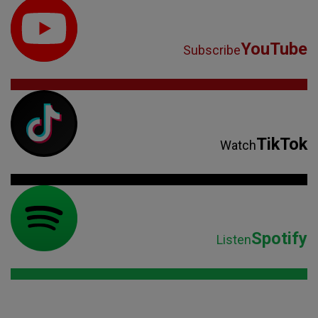
YouTube
Subscribe
TikTok
Watch
Spotify
Listen