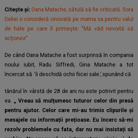
Citește și:
Oana Matache, sătulă să fie criticată. Sora
Deliei o consideră vinovată pe mama sa pentru valul
de hate pe care îl primește: ”Mă văd nevoită să
acționez”
De când Oana Matache a fost surprinsă în compania
noului iubit,
Radu Siffredi
, Gina Matache a tot
încercat să
'
îi deschidă ochii fiicei sale
'
, spunând că
tânărul în vârstă de 28 de ani nu este potrivit pentru
ea.
„
Vreau să mulțumesc tuturor celor din presă
pentru ajutor. Celor care mi-au trimis clipurile și
mesajele cu informații prețioase. Eu încerc să-mi
rezolv problemele cu fata, dar nu mai insistați să