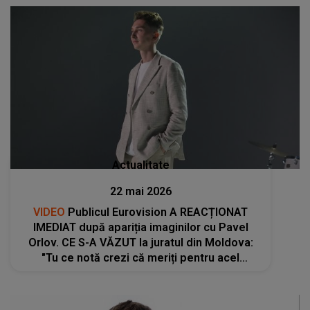
Actualitate
22 mai 2026
VIDEO
Publicul Eurovision A REACȚIONAT
IMEDIAT după apariția imaginilor cu Pavel
Orlov. CE S-A VĂZUT la juratul din Moldova:
"Tu ce notă crezi că meriți pentru acel
moment? S-a găsit tocmai cine să o jurizeze
pe Alexandra, care a fost..."