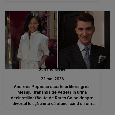
s-a întâmplat, de fapt, la repetiția generală?
Stiri mondene
22 mai 2026
Andreea Popescu scoate artileria grea!
Mesajul transmis de vedetă în urma
declarațiilor făcute de Rareș Cojoc despre
divorțul lor: „Nu uita că atunci când un om
ajunge în vârf, rareori ajunge singur”