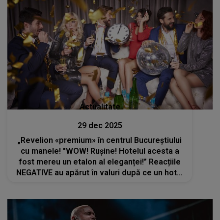
Actualitate
29 dec 2025
„Revelion «premium» în centrul Bucureștiului
cu manele! "WOW! Rușine! Hotelul acesta a
fost mereu un etalon al eleganței!” Reacțiile
NEGATIVE au apărut în valuri după ce un hotel
celebru din Capitală și-a anunțat oferta de
Revelion