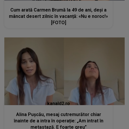
Cum arată Carmen Brumă la 49 de ani, deși a
mâncat desert zilnic în vacanță: «Nu e noroc!»
[FOTO]
kanald2.ro
Alina Pușcău, mesaj cutremurător chiar
înainte de a intra în operație: „Am intrat în
metastază. E foarte greu”