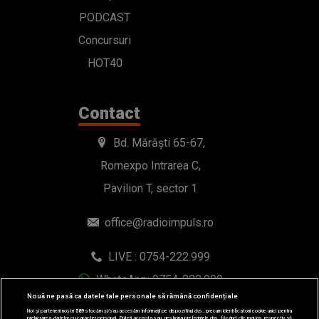
PODCAST
Concursuri
HOT40
Contact
Bd. Mărăști 65-67,
Romexpo Intrarea C,
Pavilion T, sector 1
office@radioimpuls.ro
LIVE : 0754-222.999
WhatsApp: 0754-222.999
Nouă ne pasă ca datele tale personale să rămână confidențiale
Noi și partenerii noștri
589
stocăm și/sau accesăm informații pe dispozitivul dvs., precum identificatorii cookie unici pentru
prelucrarea datelor cu caracter personal. Puteți accepta sau gestiona preferințele dvs. făcând clic mai jos, respectiv vă