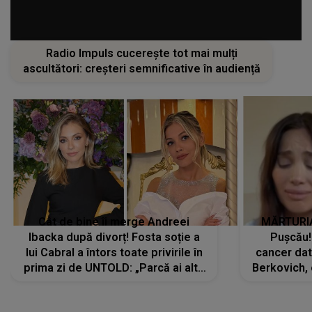
Radio Impuls cucerește tot mai mulți
ascultători: creșteri semnificative în audiență
Cât de bine îi merge Andreei
MĂRTURIA
Ibacka după divorț! Fosta soție a
Pușcău!
lui Cabral a întors toate privirile în
cancer dato
prima zi de UNTOLD: „Parcă ai altă
Berkovich, 
strălucire, emani putere,
accident ru
încredere, siguranță...”
Dacă nu 