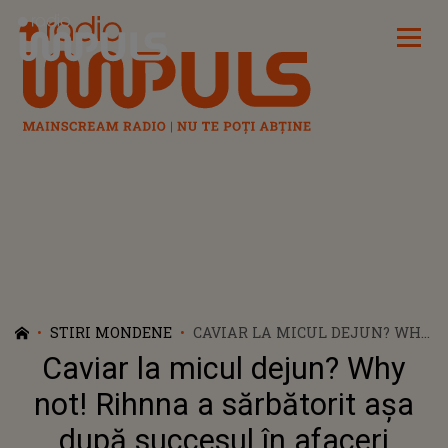
Radio Impuls
STIRI MONDENE
CAVIAR LA MICUL DEJUN? WHY
NOT! RIHNNA A SĂRBĂTORIT
Caviar la micul dejun? Why
AȘA DUPĂ SUCCESUL ÎN
AFACERI
not! Rihnna a sărbătorit așa
după succesul în afaceri