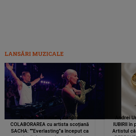
LANSĂRI MUZICALE
Armin van Buuren, despre
Andrei U
COLABORAREA cu artista scoțiană
IUBIRII în
SACHA: ""Everlasting"a început ca
Artistul 