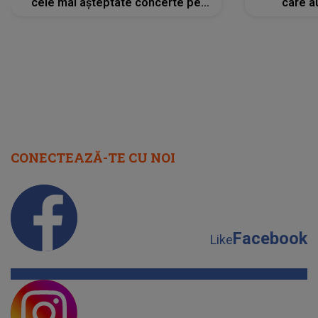
cele mai așteptate concerte pe
care a
scena principală?
perioadă 
CONECTEAZĂ-TE CU NOI
Facebook
Like