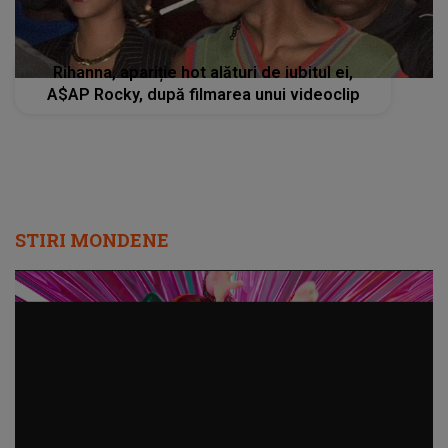
Rihanna, apariție hot alături de iubitul ei,
A$AP Rocky, după filmarea unui videoclip
STIRI MONDENE