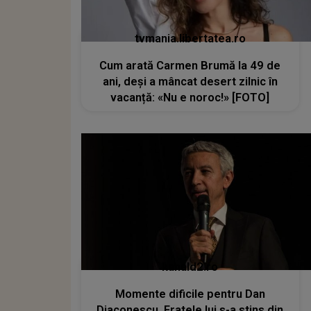
tvmania.libertatea.ro
Cum arată Carmen Brumă la 49 de
ani, deși a mâncat desert zilnic în
vacanță: «Nu e noroc!» [FOTO]
kanald2.ro
Momente dificile pentru Dan
Diaconescu. Fratele lui s-a stins din