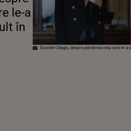
IT CEL MAI
re le-a
 CARIERĂ:
SABILITATEA
ult în
II MELE S-A
RAT LA ANA”
Surorile Odagiu, despre pierderea celui care le-a sp