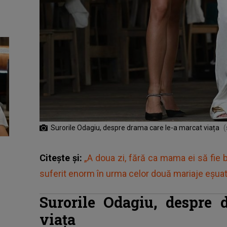
Surorile Odagiu, despre drama care le-a marcat viața
(
Citește și:
„A doua zi, fără ca mama ei să fie 
suferit enorm în urma celor două mariaje eșua
Surorile Odagiu, despre 
viața