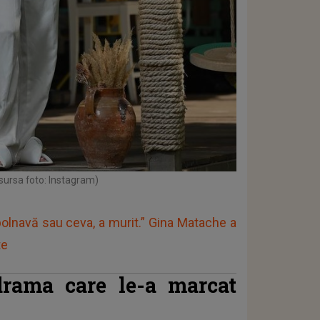
sursa foto: Instagram)
bolnavă sau ceva, a murit.” Gina Matache a
te
drama care le-a marcat