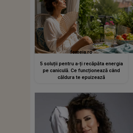
femeia.ro
5 soluții pentru a-ți recăpăta energia
pe caniculă. Ce funcționează când
căldura te epuizează