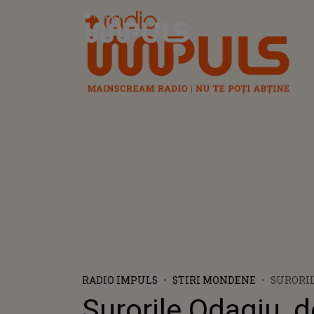
Radio Impuls
RADIO IMPULS
STIRI MONDENE
SURORIL
DESPRE
Surorile Odagiu, 
CELUI C