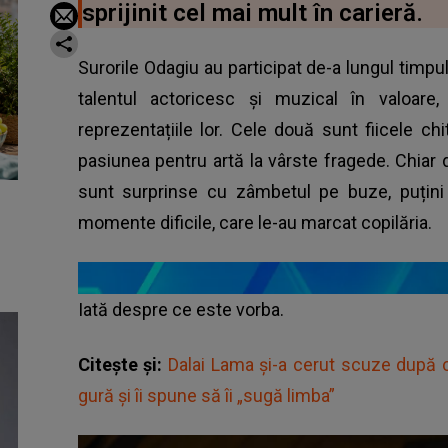
sprijinit cel mai mult în carieră.
Surorile Odagiu au participat de-a lungul timpul
talentul actoricesc și muzical în valoare
reprezentațiile lor. Cele două sunt fiicele ch
pasiunea pentru artă la vârste fragede. Chiar
sunt surprinse cu zâmbetul pe buze, puțini 
momente dificile, care le-au marcat copilăria.
Iată despre ce este vorba.
Citește și:
Dalai Lama și-a cerut scuze după c
gură și îi spune să îi „sugă limba”