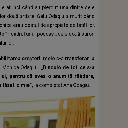
le atunci când au pierdut una dintre cele
elor două artiste, Gelu Odagiu a murit când
nica erau destul de apropiate de tatăl lor,
te în cadrul unui podcast, cele două surori
lui lor.
ilitatea creșterii mele s-a transferat la
it Monica Odagiu.
„Dincolo de tot ce s-a
lui, pentru că avea o anumită răbdare,
a lăsat-o mie”,
a completat Ana Odagiu.