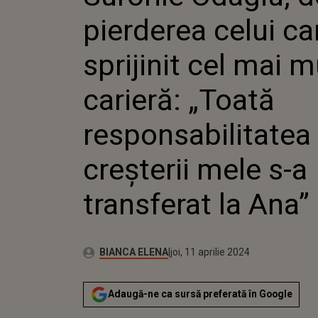
SPRIJIN
pierderea celui ca
MULT ÎN
„TOATĂ
RESPON
sprijinit cel mai m
CREȘTER
TRANSFE
carieră: „Toată
responsabilitatea
creșterii mele s-a
transferat la Ana”
Publicat:
Autor:
marți, 11 aprilie 2023
Actualizat:
BIANCA ELENA
joi, 11 aprilie 2024
Adaugă-ne ca sursă preferată în Google