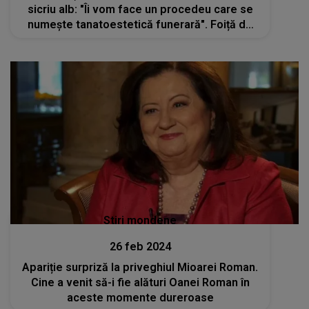
sicriu alb: "Îi vom face un procedeu care se
numește tanatoestetică funerară". Foiță de
aur și perle din zahăr alb pe colivă
Stiri mondene
26 feb 2024
Apariție surpriză la priveghiul Mioarei Roman.
Cine a venit să-i fie alături Oanei Roman în
aceste momente dureroase