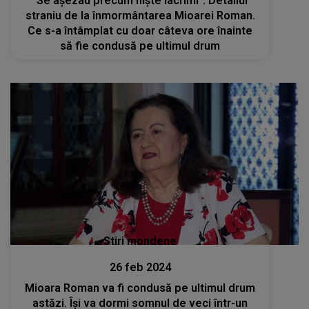
"Se așezau precum niște lacrimi". Detaliul
straniu de la înmormântarea Mioarei Roman.
Ce s-a întâmplat cu doar câteva ore înainte
să fie condusă pe ultimul drum
Stiri mondene
26 feb 2024
Mioara Roman va fi condusă pe ultimul drum
astăzi. Își va dormi somnul de veci într-un