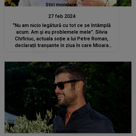
Stiri mondene
27 feb 2024
"Nu am nicio legătură cu tot ce se întâmplă
acum. Am și eu problemele mele". Silvia
Chifiriuc, actuala soție a lui Petre Roman,
declarații tranşante în ziua în care Mioara
Roman a fost înmormântată
Stiri mondene